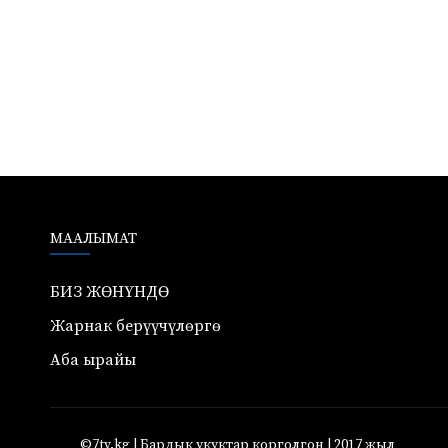
МААЛЫМАТ
БИЗ ЖӨНҮНДӨ
Жарнак берүүчүлөргө
Аба ырайы
©7tv.kg | Бардык укуктар корголгон | 2017 жыл