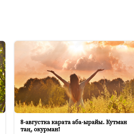
8-августка карата аба-ырайы. Кутман
таң, окурман!