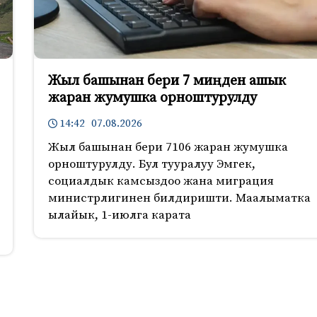
Жыл башынан бери 7 миңден ашык
жаран жумушка орноштурулду
14:42 07.08.2026
Жыл башынан бери 7106 жаран жумушка
орноштурулду. Бул тууралуу Эмгек,
социалдык камсыздоо жана миграция
министрлигинен билдиришти. Маалыматка
ылайык, 1-июлга карата