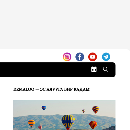
DEMALOO — ЭС АЛУУГА БИР КАДАМ!