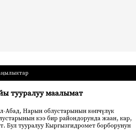
— Кыргызстан
аңылыктар
айы тууралуу маалымат
лал-Абад, Нарын облустарынын көпчүлүк
лустарынын кээ бир райондорунда жаан, кар,
йт. Бул тууралуу Кыргызгидромет борборунун