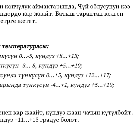
 көпчүлүк аймактарында, Чүй облусунун кээ
ондордо кар жаайт. Батыш тараптан келген
етрге жетет.
 температурасы:
күсүн 0…-5, күндүз +8…+13;
нкүсүн -3…-8, күндүз +5…+10;
сунда ​түнкүсүн 0…+5, күндүз +12…+17;
рында түнкүсүн -4…+1, күндүз +5…+10;
нен кар жаайт, күндүз жаан-чачын күтүлбөйт.
ндүз +11…+13 градус болот.