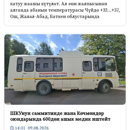
катуу жаашы күтүлөт. Ал эми жалпысынан
алганда абанын температурасы Чүйдө +32…+37,
Ош, Жалал-Абад, Баткен облустарында
ШКУнун саммитинде жана Көчмөндөр
оюндарында 600дөн ашык медик иштейт
14:31 09.08.2026