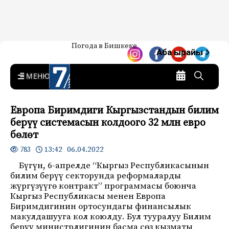
Жаңылыктар — Кыргызстан
Погода в Бишкеке
7-канал. Жаңылыктар —
Аба ырайы
Кыргызстан
MENU
Европа Биримдиги Кыргызстандын билим
берүү системасын колдоого 32 млн евро
бөлөт
13:42 06.04.2022
783
Бүгүн, 6-апрелде “Кыргыз Республикасынын
билим берүү секторунда реформаларды
жүргүзүүгө контракт” программасы боюнча
Кыргыз Республикасы менен Европа
Биримдигинин ортосундагы финансылык
макулдашууга кол коюлду. Бул тууралуу Билим
берүү министрлигинин басма сөз кызматы