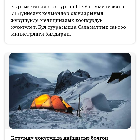
Кыргызстанда өтө турган ШКУ саммити жана
VI Дүйнөлүк көчмөндөр оюндарынын
жүрүшүндө медициналык коопсуздук
күчөтүлөт. Бул туурасында Саламаттык сактоо
министрлиги билдирди.
Корумду чокусунда дайынсыз болгон