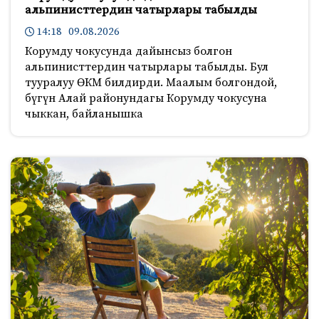
альпинисттердин чатырлары табылды
14:18 09.08.2026
Корумду чокусунда дайынсыз болгон
альпинисттердин чатырлары табылды. Бул
тууралуу ӨКМ билдирди. Маалым болгондой,
бүгүн Алай районундагы Корумду чокусуна
чыккан, байланышка