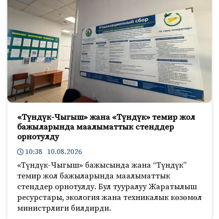
«Түндүк-Чыгыш» жана «Түндүк» темир жол
бажыларында маалыматтык стенддер
орнотулду
10:38 10.08.2026
«Түндүк-Чыгыш» бажысында жана “Түндүк”
темир жол бажыларында маалыматтык
стенддер орнотулду. Бул тууралуу Жаратылыш
ресурстары, экология жана техникалык көзөмөл
министрлиги билдирди.