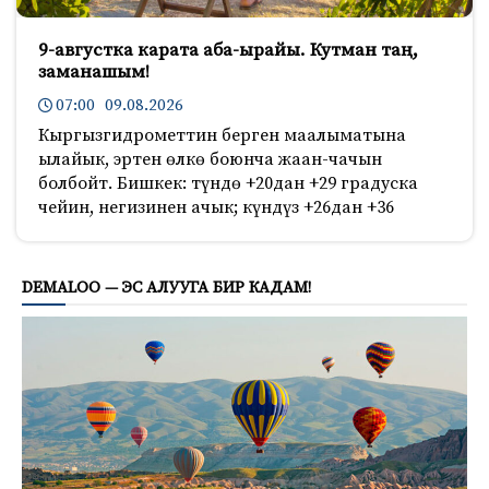
9-августка карата аба-ырайы. Кутман таң,
заманашым!
07:00 09.08.2026
Кыргызгидрометтин берген маалыматына
ылайык, эртен өлкө боюнча жаан-чачын
болбойт. Бишкек: түндө +20дан +29 градуска
чейин, негизинен ачык; күндүз +26дан +36
784
DEMALOO — ЭС АЛУУГА БИР КАДАМ!