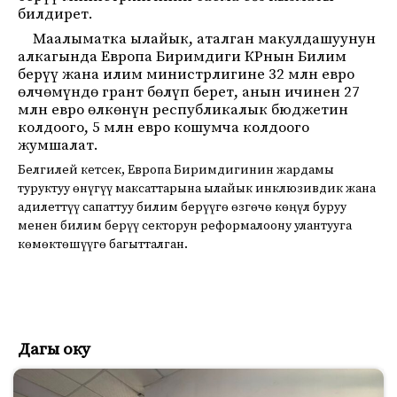
билдирет.
Маалыматка ылайык, аталган макулдашуунун
алкагында Европа Биримдиги КРнын Билим
берүү жана илим министрлигине 32 млн евро
өлчөмүндө грант бөлүп берет, анын ичинен 27
млн евро өлкөнүн республикалык бюджетин
колдоого, 5 млн евро кошумча колдоого
жумшалат.
Белгилей кетсек, Европа Биримдигинин жардамы
туруктуу өнүгүү максаттарына ылайык инклюзивдик жана
адилеттүү сапаттуу билим берүүгө өзгөчө көңүл буруу
менен билим берүү секторун реформалоону улантууга
көмөктөшүүгө багытталган.
Дагы оку