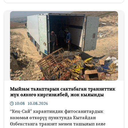
Мыйзам талаптарын сактабаган транзиттик
жүк өлкөгө киргизилбей, жок кылынды
10:08 10.08.2026
“Кең-Сай” карантиндик фитосанитардык
көзөмөл өткөрүү пунктунда Кытайдан
Өзбекстанга транзит менен ташылып келе