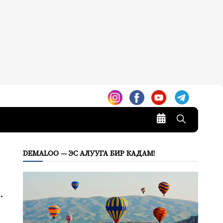
DEMALOO — ЭС АЛУУГА БИР КАДАМ!
.