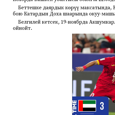
Беттешке даярдык көрүү максатында, 
бою Катардын Доха шаарында окуу-маш
Белгилей кетсек, 19-ноябрда Акшумка
ойнойт.