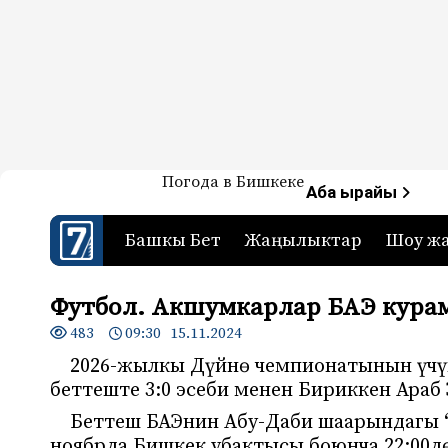
Жаңылыктар — Кыргызстан
Погода в Бишкеке
7-канал. Жаңылыктар 
Аба ырайы
Башкы Бет
Жаңылыктар
Шоу ж
Футбол. Акшумкарлар БАЭ кура
483
09:30 15.11.2024
2026-жылкы Дүйнө чемпионатынын үчүн
беттеште 3:0 эсеби менен Бириккен Ара
Беттеш БАЭнин Абу-Даби шаарындагы “
ноябрда Бишкек убактысы боюнча 22:00д