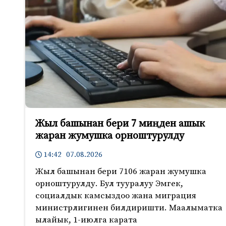
Жыл башынан бери 7 миңден ашык
жаран жумушка орноштурулду
14:42 07.08.2026
Жыл башынан бери 7106 жаран жумушка
орноштурулду. Бул тууралуу Эмгек,
социалдык камсыздоо жана миграция
министрлигинен билдиришти. Маалыматка
ылайык, 1-июлга карата