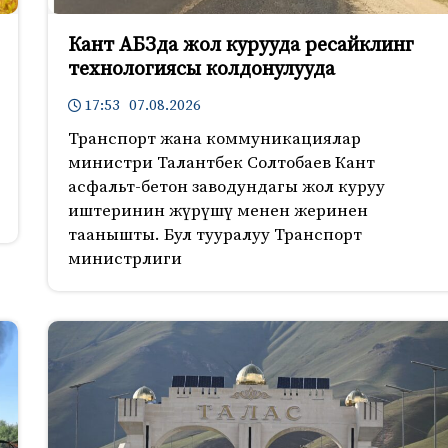
Кант АБЗда жол курууда ресайклинг
технологиясы колдонулууда
17:53 07.08.2026
Транспорт жана коммуникациялар
министри Талантбек Солтобаев Кант
асфальт-бетон заводундагы жол куруу
иштеринин жүрүшү менен жеринен
таанышты. Бул тууралуу Транспорт
министрлиги