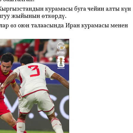
Кыргызстандын курамасы буга чейин алты күн
ыгуу жыйынын өткөрдү.
рлар өз оюн талаасында Иран курамасы менен