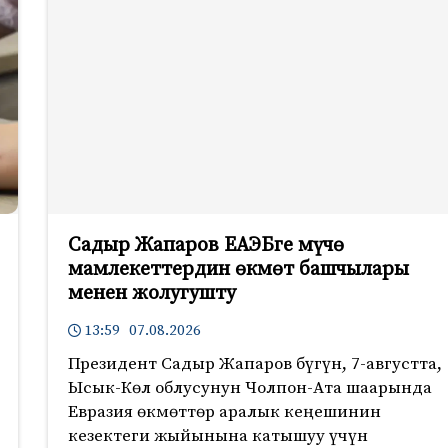
Садыр Жапаров ЕАЭБге мүчө
мамлекеттердин өкмөт башчылары
менен жолугушту
13:59 07.08.2026
Президент Садыр Жапаров бүгүн, 7-августта,
Ысык-Көл облусунун Чолпон-Ата шаарында
Евразия өкмөттөр аралык кеңешинин
кезектеги жыйынына катышуу үчүн