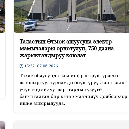
Таластын Өтмөк ашуусуна электр
мамычалары орнотулуп, 750 даана
жарыктандыруу коюлат
15:22 07.08.2026
Талас облусунда жол инфраструктурасын
жакшыртуу, туризмди өнүктүрүү жана калк
үчүн ыңгайлуу шарттарды түзүүгө
багытталган бир катар маанилүү долбоорлор
ишке ашырылууда.