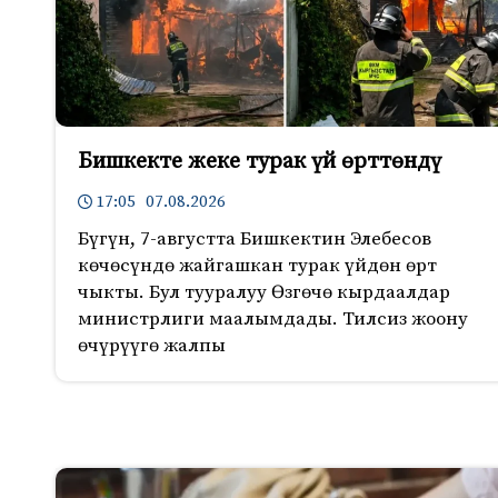
Бишкекте жеке турак үй өрттөндү
17:05 07.08.2026
Бүгүн, 7-августта Бишкектин Элебесов
көчөсүндө жайгашкан турак үйдөн өрт
чыкты. Бул тууралуу Өзгөчө кырдаалдар
министрлиги маалымдады. Тилсиз жоону
өчүрүүгө жалпы