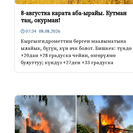
8-августка карата аба-ырайы. Кутман
таң, окурман!
07:34 08.08.2026
Кыргызгидрометтин берген маалыматына
ылайык, бүгүн, күн ачк болот. Бишкек: түндө
+20дан +28 градуска чейин, өзгөрүлмө
булуттуу; күндүз +27ден +33 градуска