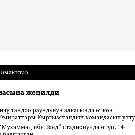
— Кыргызстан
аңылыктар
масына жеңилди
чү тандоо раундунун алкагында өткөн
б Эмираттары Кыргызстандын командасын утту
Мухаммад ибн Заед” стадионунда өтүп, 14-
ө башталган.