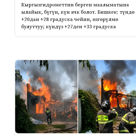
Кыргызгидрометтин берген маалыматына
ылайык, бүгүн, күн ачк болот. Бишкек: түндө
+20дан +28 градуска чейин, өзгөрүлмө
булуттуу; күндүз +27ден +33 градуска