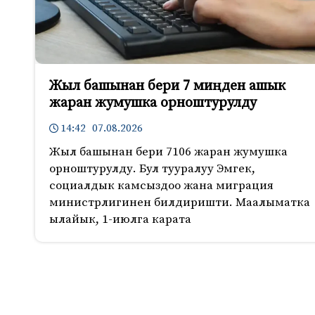
Жыл башынан бери 7 миңден ашык
жаран жумушка орноштурулду
14:42 07.08.2026
Жыл башынан бери 7106 жаран жумушка
орноштурулду. Бул тууралуу Эмгек,
социалдык камсыздоо жана миграция
министрлигинен билдиришти. Маалыматка
ылайык, 1-июлга карата
643