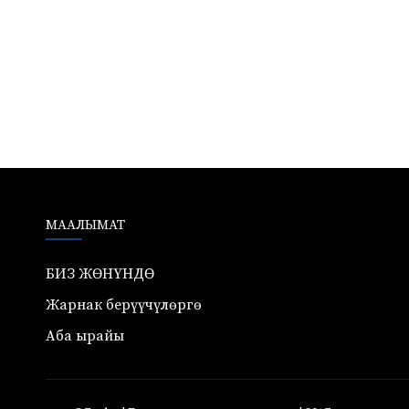
МААЛЫМАТ
БИЗ ЖӨНҮНДӨ
Жарнак берүүчүлөргө
Аба ырайы