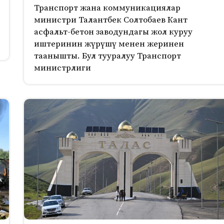
Транспорт жана коммуникациялар
министри Талантбек Солтобаев Кант
асфальт-бетон заводундагы жол куруу
иштеринин жүрүшү менен жеринен
таанышты. Бул тууралуу Транспорт
министрлиги