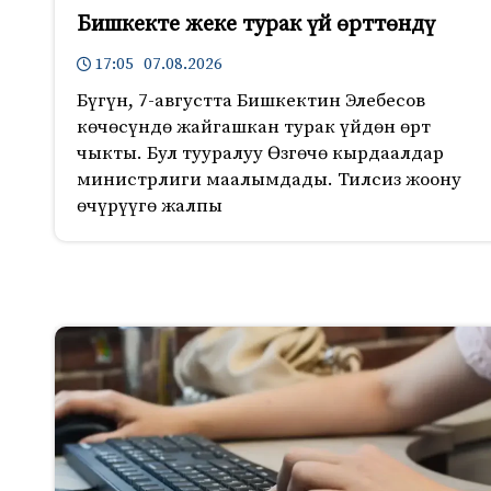
Бишкекте жеке турак үй өрттөндү
17:05 07.08.2026
Бүгүн, 7-августта Бишкектин Элебесов
көчөсүндө жайгашкан турак үйдөн өрт
чыкты. Бул тууралуу Өзгөчө кырдаалдар
министрлиги маалымдады. Тилсиз жоону
өчүрүүгө жалпы