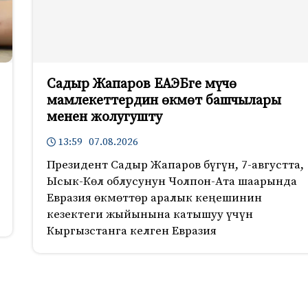
Садыр Жапаров ЕАЭБге мүчө
мамлекеттердин өкмөт башчылары
менен жолугушту
13:59 07.08.2026
Президент Садыр Жапаров бүгүн, 7-августта,
Ысык-Көл облусунун Чолпон-Ата шаарында
Евразия өкмөттөр аралык кеңешинин
кезектеги жыйынына катышуу үчүн
Кыргызстанга келген Евразия