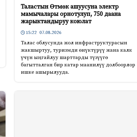
Таластын Өтмөк ашуусуна электр
мамычалары орнотулуп, 750 даана
жарыктандыруу коюлат
15:22 07.08.2026
Талас облусунда жол инфраструктурасын
жакшыртуу, туризмди өнүктүрүү жана калк
үчүн ыңгайлуу шарттарды түзүүгө
багытталган бир катар маанилүү долбоорлор
ишке ашырылууда.