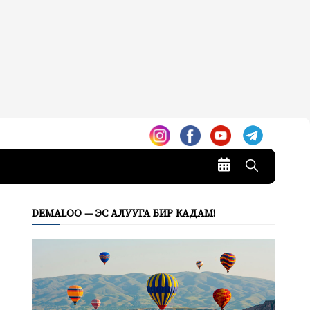
DEMALOO — ЭС АЛУУГА БИР КАДАМ!