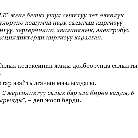
” жана башка ушул сыяктуу чет өлкөлүк
лөрүнө кошумча нарк салыгын киргизүү
игүү, зергерчилик, авиациялык, электробус
еңилдиктерди киргизүү каралган.
 Салык кодексинин жаңы долбоорунда салыкты
.
ктар азайтылганын маалымдагы.
, 2 жергиликтүү салык бар эле бирөө калды, 6
тырылды
”, – деп жооп берди.