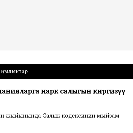
— Кыргызстан
аңылыктар
панияларга нарк салыгын киргизүү
тин жыйынында Салык кодексинин мыйзам