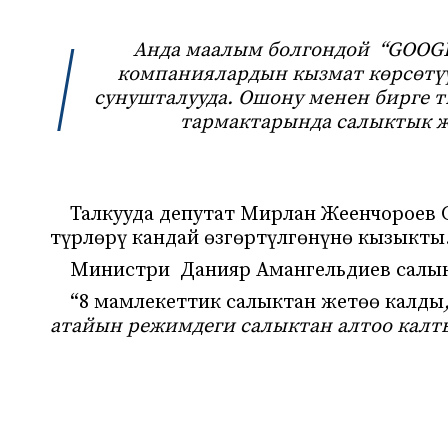
Анда маалым болгондой “GOOGLE
компаниялардын кызмат көрсөтүү
сунушталууда. Ошону менен бирге т
тармактарында салыктык ж
Талкууда депутат Мирлан Жеенчороев
түрлөрү кандай өзгөртүлгөнүнө кызыкты
Министри Данияр Амангельдиев салы
“8 мамлекеттик салыктан жетөө калды
атайын режимдеги салыктан алтоо кал