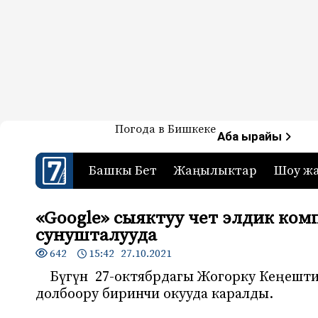
Жаңылыктар — Кыргызстан
Погода в Бишкеке
7-канал. Жаңылыктар 
Аба ырайы
Башкы Бет
Жаңылыктар
Шоу ж
«Google» сыяктуу чет элдик ком
сунушталууда
642
15:42 27.10.2021
Бүгүн 27-октябрдагы Жогорку Кеңеш
долбоору биринчи окууда каралды.