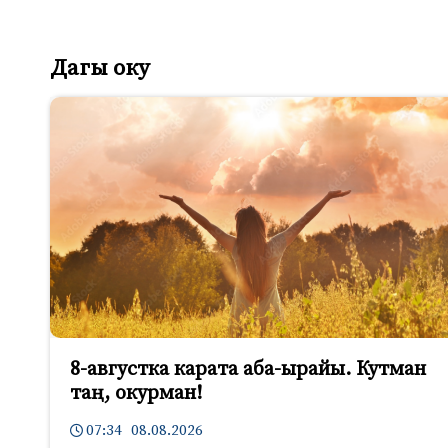
Дагы оку
8-августка карата аба-ырайы. Кутман
таң, окурман!
07:34 08.08.2026