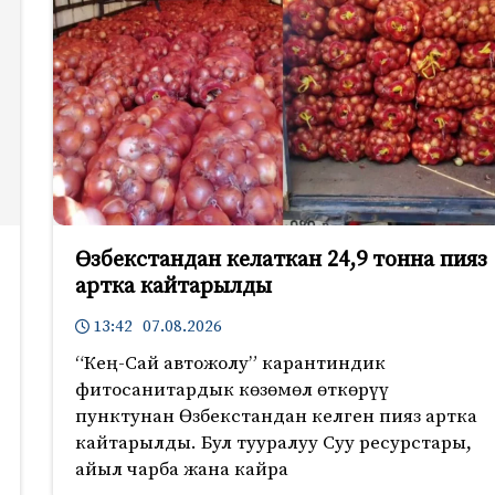
Өзбекстандан келаткан 24,9 тонна пияз
артка кайтарылды
13:42 07.08.2026
“Кең-Сай автожолу” карантиндик
фитосанитардык көзөмөл өткөрүү
пунктунан Өзбекстандан келген пияз артка
кайтарылды. Бул тууралуу Суу ресурстары,
айыл чарба жана кайра