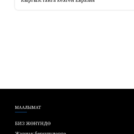
Кыргызстанга келген Евразия
729
МААЛЫМАТ
БИЗ ЖӨНҮНДӨ
Жарнак берүүчүлөргө