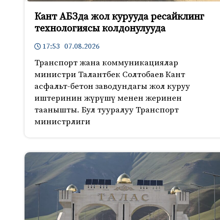
Кант АБЗда жол курууда ресайклинг
технологиясы колдонулууда
17:53 07.08.2026
Транспорт жана коммуникациялар
министри Талантбек Солтобаев Кант
асфальт-бетон заводундагы жол куруу
иштеринин жүрүшү менен жеринен
таанышты. Бул тууралуу Транспорт
министрлиги