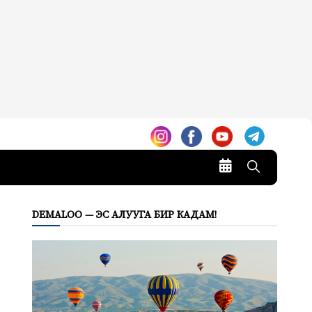
DEMALOO — ЭС АЛУУГА БИР КАДАМ!