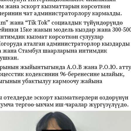
м жана эскорт кызматтарын көрсөткөн
леринин чат администраторлору кармалды.
am” жана “Tik Tok” социалдык түйүндөрүндө
ейинки 15ке жакын модель кыздар жана 300-50
нтимдик кызмат көрсөткөн сулуулар
огоруда аталган администраторлор кыздарды
ра жана Стамбул шаарларына интимдик
ушкан.
арынын жыйынтыгында А.О.В жана Р.О.Ю. атт
цесстик кодексинин 96-беренесине ылайык,
ыгынын убактылуу кармоочу жайына
отелдерде эскорт кызматкерлери өздөрүнүн
умча тергөө-ыкчам иш-чаралар жүргүзүлүүдө.