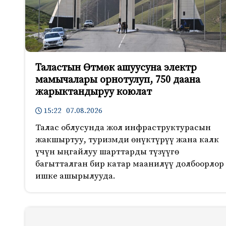
Таластын Өтмөк ашуусуна электр
мамычалары орнотулуп, 750 даана
жарыктандыруу коюлат
15:22 07.08.2026
Талас облусунда жол инфраструктурасын
жакшыртуу, туризмди өнүктүрүү жана калк
үчүн ыңгайлуу шарттарды түзүүгө
багытталган бир катар маанилүү долбоорлор
ишке ашырылууда.