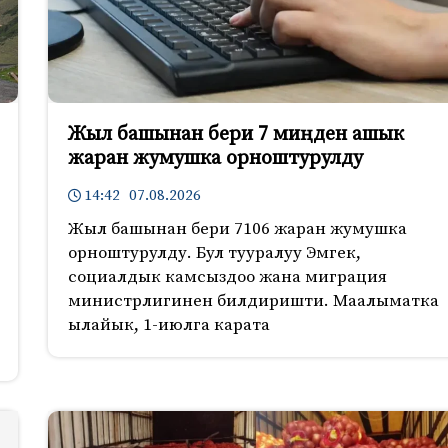
Жыл башынан бери 7 миңден ашык
жаран жумушка орноштурулду
14:42 07.08.2026
Жыл башынан бери 7106 жаран жумушка
орноштурулду. Бул тууралуу Эмгек,
социалдык камсыздоо жана миграция
министрлигинен билдиришти. Маалыматка
ылайык, 1-июлга карата