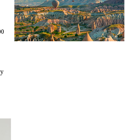
00
уу