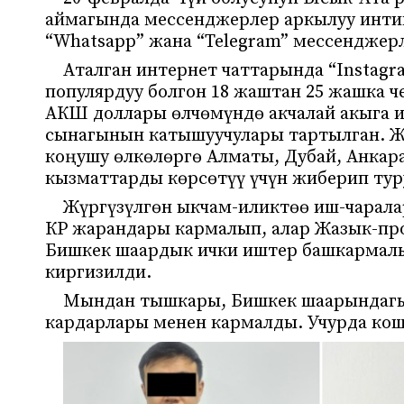
аймагында мессенджерлер аркылуу инти
“Whatsapp” жана “Telegram” мессенджер
Аталган интернет чаттарында “Instagr
популярдуу болгон 18 жаштан 25 жашка ч
АКШ доллары өлчөмүндө акчалай акыга и
сынагынын катышуучулары тартылган. Ж
коңушу өлкөлөргө Алматы, Дубай, Анка
кызматтарды көрсөтүү үчүн жиберип тур
Жүргүзүлгөн ыкчам-иликтөө иш-чарал
КР жарандары кармалып, алар Жазык-про
Бишкек шаардык ички иштер башкармал
киргизилди.
Мындан тышкары, Бишкек шаарындагы 
кардарлары менен кармалды. Учурда кош