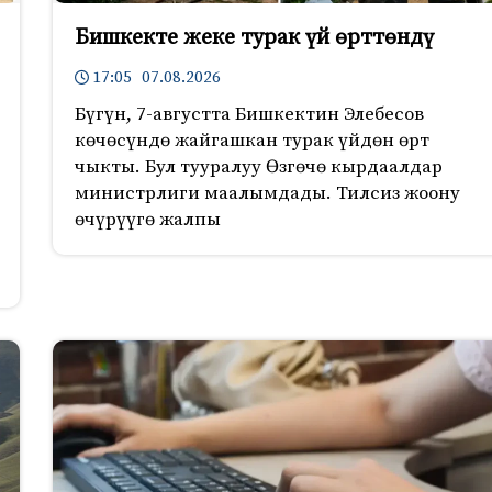
Бишкекте жеке турак үй өрттөндү
17:05 07.08.2026
Бүгүн, 7-августта Бишкектин Элебесов
көчөсүндө жайгашкан турак үйдөн өрт
чыкты. Бул тууралуу Өзгөчө кырдаалдар
министрлиги маалымдады. Тилсиз жоону
өчүрүүгө жалпы