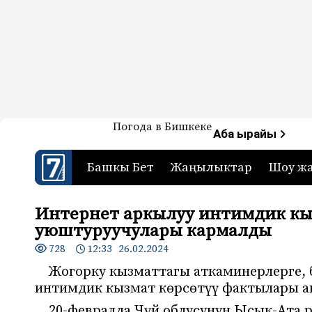
Жаңылыктар — Кыргызстан
Погода в Бишкеке
7-канал. Жаңылыктар 
Аба ырайы
Башкы Бет
Жаңылыктар
Шоу ж
Интернет аркылуу интимдик кы
уюштуруучулары кармалды
728
12:33 26.02.2024
Жогорку кызматтагы аткаминерлерге, 
интимдик кызмат көрсөтүү фактылары а
20-февралда Чүй облусунун Ысык-Ата