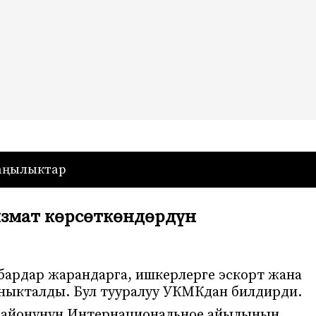
— Кыргызстан
аңылыктар
змат көрсөткөндөрдүн
бардар жарандарга, ишкерлерге эскорт жана
ныкталды. Бул тууралуу УКМКдан билдирди.
 районунун Интернациональное айылынын