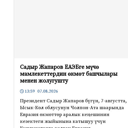
Садыр Жапаров ЕАЭБге мүчө
мамлекеттердин өкмөт башчылары
менен жолугушту
13:59 07.08.2026
Президент Садыр Жапаров бүгүн, 7-августта,
Ысык-Көл облусунун Чолпон-Ата шаарында
Евразия өкмөттөр аралык кеңешинин
кезектеги жыйынына катышуу үчүн