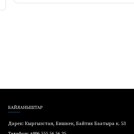
БАЙЛАНЫШТАР
Дарек: Кыргызстан, Бишкек, Байтик Баатыра к. 53
Телефон: +996 555 56 56 35