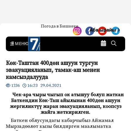
Жаңылыктар — Кыргызстан
Погода в Бишкеке
7-канал. Жаңылыктар —
Аба ырайы
Кыргызстан
MENU
Көк-Таштан 400дөн ашуун тургун
эвакуацияланып, тамак-аш менен
камсыздалууда
16:23 29.04.2021
1236
Чек-ара чыры чыгып ок атышуу болуп жаткан
Баткендин Көк-Таш айылынан 400дөн ашуун
жергиликтүү жаран эвакуацияланып, коопсуз
жайга жеткирилген.
Баткен облусундагы кабарчыбыз Айжамал
Мырзадөөлөт кызы билдирген маалыматка