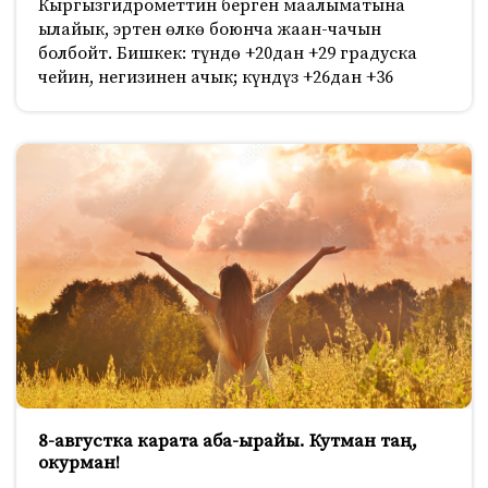
Кыргызгидрометтин берген маалыматына
ылайык, эртен өлкө боюнча жаан-чачын
болбойт. Бишкек: түндө +20дан +29 градуска
чейин, негизинен ачык; күндүз +26дан +36
8-августка карата аба-ырайы. Кутман таң,
окурман!