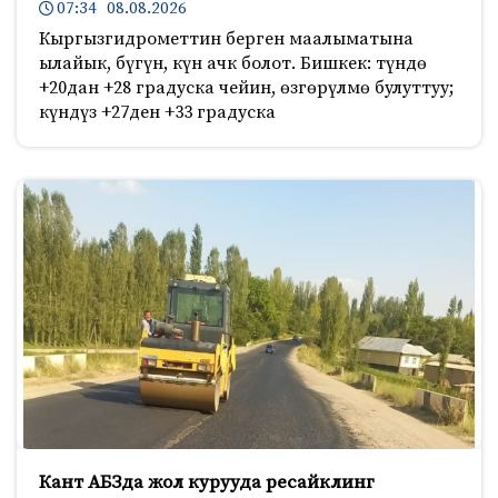
07:34 08.08.2026
Кыргызгидрометтин берген маалыматына
ылайык, бүгүн, күн ачк болот. Бишкек: түндө
+20дан +28 градуска чейин, өзгөрүлмө булуттуу;
күндүз +27ден +33 градуска
Кант АБЗда жол курууда ресайклинг