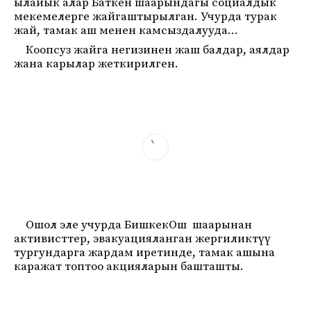
ылайык алар Баткен шаарындагы социалдык
мекемелерге жайгаштырылган. Учурда турак
жай, тамак аш менен камсыздалууда…
Коопсуз жайга негизинен жаш балдар, аялдар
жана карылар жеткирилген.
Ошол эле учурда БишкекОш шаарынан
активисттер, эвакуацияланган жергиликтүү
тургундарга жардам иретинде, тамак ашына
каражат топтоо акцияларын башташты.