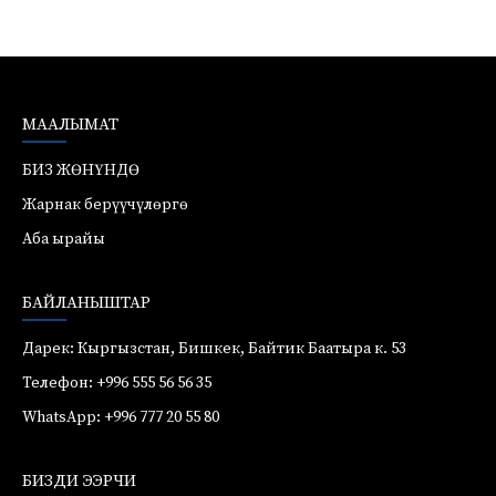
МААЛЫМАТ
БИЗ ЖӨНҮНДӨ
Жарнак берүүчүлөргө
Аба ырайы
БАЙЛАНЫШТАР
Дарек: Кыргызстан, Бишкек, Байтик Баатыра к. 53
Телефон: +996 555 56 56 35
WhatsApp: +996 777 20 55 80
БИЗДИ ЭЭРЧИ