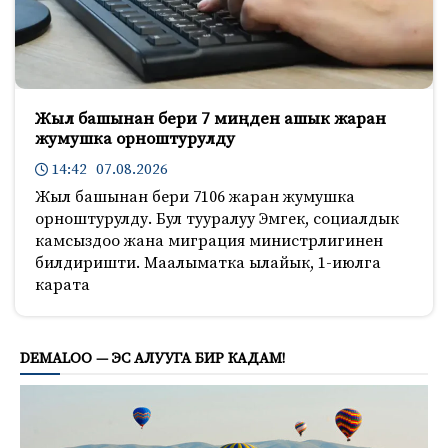
Жыл башынан бери 7 миңден ашык жаран
жумушка орноштурулду
14:42 07.08.2026
Жыл башынан бери 7106 жаран жумушка
орноштурулду. Бул тууралуу Эмгек, социалдык
камсыздоо жана миграция министрлигинен
билдиришти. Маалыматка ылайык, 1-июлга
карата
1237
DEMALOO — ЭС АЛУУГА БИР КАДАМ!