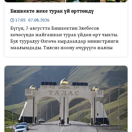
Бишкекте жеке турак үй өрттөндү
17:05 07.08.2026
Бүгүн, 7-августта Бишкектин Элебесов
көчөсүндө жайгашкан турак үйдөн өрт чыкты.
Бул тууралуу Өзгөчө кырдаалдар министрлиги
маалымдады. Тилсиз жоону өчүрүүгө жалпы