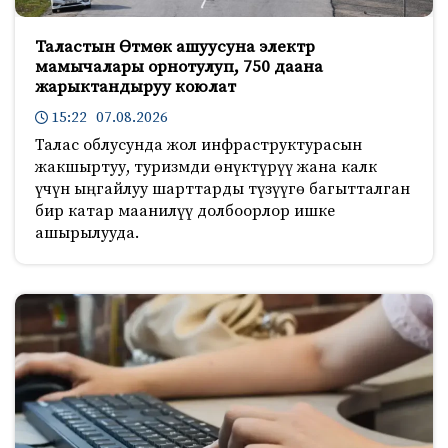
Таластын Өтмөк ашуусуна электр
мамычалары орнотулуп, 750 даана
жарыктандыруу коюлат
15:22 07.08.2026
Талас облусунда жол инфраструктурасын
жакшыртуу, туризмди өнүктүрүү жана калк
үчүн ыңгайлуу шарттарды түзүүгө багытталган
бир катар маанилүү долбоорлор ишке
ашырылууда.