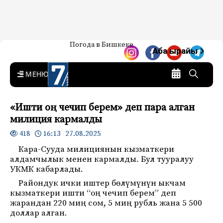
Жаңылыктар — Кыргызстан
Погода в Бишкеке
7-канал. Жаңылыктар —
Аба ырайы
Кыргызстан
MENU
«Ишти оң чечип берем» деп пара алган
милиция кармалды
16:13 27.08.2025
418
Кара-Сууда милициянын кызматкери
алдамчылык менен кармалды. Бул тууралуу
УКМК кабарлады.
Райондук ички иштер бөлүмүнүн ыкчам
кызматкери ишти “оң чечип берем” деп
жарандан 220 миң сом, 5 миң рубль жана 5 500
доллар алган.