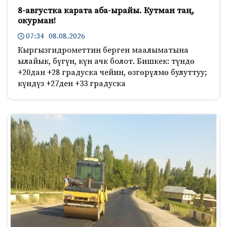
8-августка карата аба-ырайы. Кутман таң,
окурман!
07:34 08.08.2026
Кыргызгидрометтин берген маалыматына
ылайык, бүгүн, күн ачк болот. Бишкек: түндө
+20дан +28 градуска чейин, өзгөрүлмө булуттуу;
күндүз +27ден +33 градуска