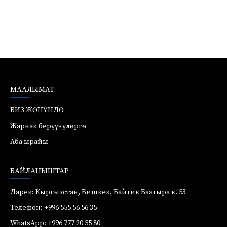
МААЛЫМАТ
БИЗ ЖӨНҮНДӨ
Жарнак берүүчүлөргө
Аба ырайы
БАЙЛАНЫШТАР
Дарек: Кыргызстан, Бишкек, Байтик Баатыра к. 53
Телефон: +996 555 56 56 35
WhatsApp: +996 777 20 55 80