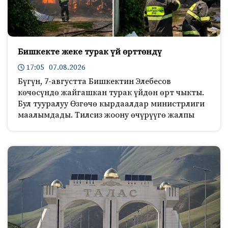
Бишкекте жеке турак үй өрттөндү
17:05 07.08.2026
Бүгүн, 7-августта Бишкектин Элебесов
көчөсүндө жайгашкан турак үйдөн өрт чыкты.
Бул тууралуу Өзгөчө кырдаалдар министрлиги
маалымдады. Тилсиз жоону өчүрүүгө жалпы