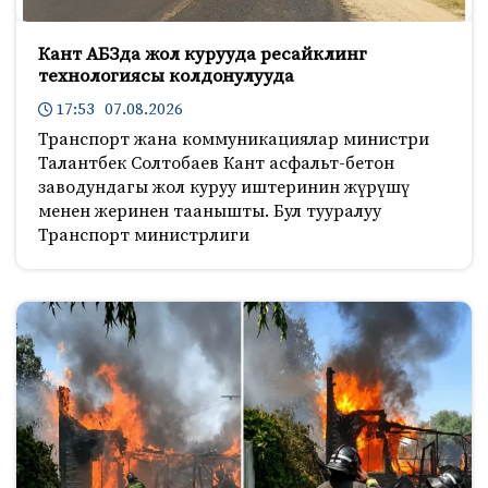
Кант АБЗда жол курууда ресайклинг
технологиясы колдонулууда
17:53 07.08.2026
Транспорт жана коммуникациялар министри
Талантбек Солтобаев Кант асфальт-бетон
заводундагы жол куруу иштеринин жүрүшү
менен жеринен таанышты. Бул тууралуу
Транспорт министрлиги