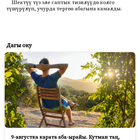
Шектүү түз эле саптык тизилүүдө колго
түшүрүлүп, учурда тергөө абагына камалды.
Дагы оку
9-августка карата аба-ырайы. Кутман таң,