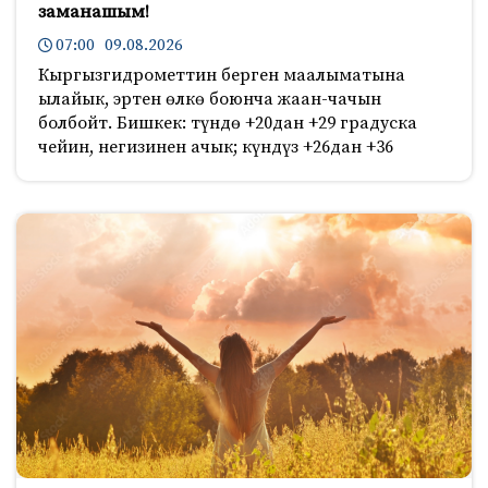
заманашым!
07:00 09.08.2026
Кыргызгидрометтин берген маалыматына
ылайык, эртен өлкө боюнча жаан-чачын
болбойт. Бишкек: түндө +20дан +29 градуска
чейин, негизинен ачык; күндүз +26дан +36