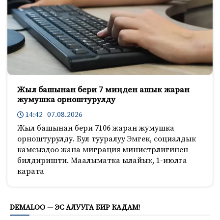
Жыл башынан бери 7 миңден ашык жаран
жумушка орноштурулду
14:42 07.08.2026
Жыл башынан бери 7106 жаран жумушка
орноштурулду. Бул тууралуу Эмгек, социалдык
камсыздоо жана миграция министрлигинен
билдиришти. Маалыматка ылайык, 1-июлга
карата
419
DEMALOO — ЭС АЛУУГА БИР КАДАМ!