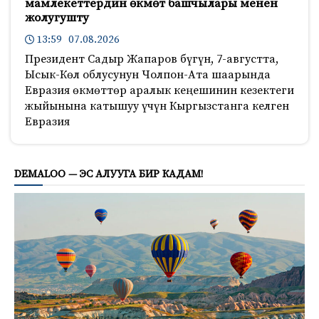
мамлекеттердин өкмөт башчылары менен
жолугушту
13:59 07.08.2026
Президент Садыр Жапаров бүгүн, 7-августта,
Ысык-Көл облусунун Чолпон-Ата шаарында
Евразия өкмөттөр аралык кеңешинин кезектеги
жыйынына катышуу үчүн Кыргызстанга келген
Евразия
2291
DEMALOO — ЭС АЛУУГА БИР КАДАМ!