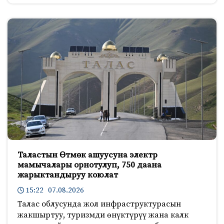
Таластын Өтмөк ашуусуна электр
мамычалары орнотулуп, 750 даана
жарыктандыруу коюлат
15:22 07.08.2026
Талас облусунда жол инфраструктурасын
жакшыртуу, туризмди өнүктүрүү жана калк