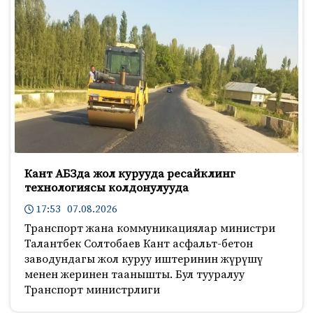
Кант АБЗда жол курууда ресайклинг
технологиясы колдонулууда
17:53 07.08.2026
Транспорт жана коммуникациялар министри
Талантбек Солтобаев Кант асфальт-бетон
заводундагы жол куруу иштеринин жүрүшү
менен жеринен таанышты. Бул тууралуу
Транспорт министрлиги