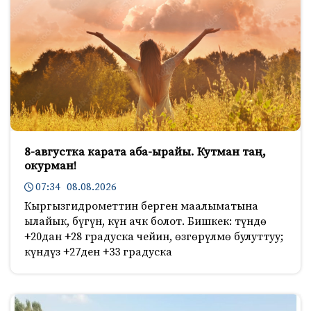
8-августка карата аба-ырайы. Кутман таң,
окурман!
07:34 08.08.2026
Кыргызгидрометтин берген маалыматына
ылайык, бүгүн, күн ачк болот. Бишкек: түндө
+20дан +28 градуска чейин, өзгөрүлмө булуттуу;
күндүз +27ден +33 градуска