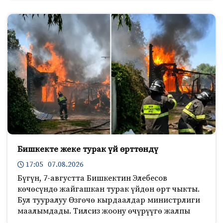
Бишкекте жеке турак үй өрттөндү
17:05 07.08.2026
Бүгүн, 7-августта Бишкектин Элебесов
көчөсүндө жайгашкан турак үйдөн өрт чыкты.
Бул тууралуу Өзгөчө кырдаалдар министрлиги
маалымдады. Тилсиз жоону өчүрүүгө жалпы