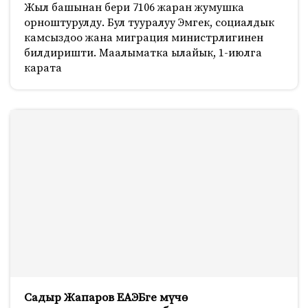
Жыл башынан бери 7106 жаран жумушка
орноштурулду. Бул тууралуу Эмгек, социалдык
камсыздоо жана миграция министрлигинен
билдиришти. Маалыматка ылайык, 1-июлга
карата
Садыр Жапаров ЕАЭБге мүчө