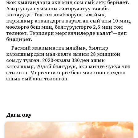
жок кылгандарга эки миң сом сый акы берилет.
Азыр ушул сумманы жогорулатуу талабы
коюлууда. Токтом долбооруна ылайык,
карышкыр аткандарга каралган сый акы 10 миң,
чөөлөргө беш миң, бөлтүрүктөргө 2,5 миң сом
төлөнөт. Терилери мергенчилерде калат”—деп
билдирет.
Расмий маалыматка ылайык, былтыр
карышкырдын мал-келге зыяны 28 миллион
сомду түзгөн. 2020-жылы 380ден ашык
карышкыр, 20дай бөлтүрүк, эки миңге чукул чөө
атылган. Мергенчилерге беш миллион сомдон
ашык сый акы төлөнгөн.
Дагы оку