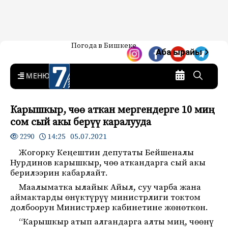
Жаңылыктар — Кыргызстан
Погода в Бишкеке
7-канал. Жаңылыктар —
Аба ырайы
Кыргызстан
MENU
Карышкыр, чөө аткан мергендерге 10 миң
сом сый акы берүү каралууда
14:25 05.07.2021
2290
Жогорку Кеңештин депутаты Бейшеналы
Нурдинов карышкыр, чөө аткандарга сый акы
берилээрин кабарлайт.
Маалыматка ылайык Айыл, суу чарба жана
аймактарды өнүктүрүү министрлиги токтом
долбоорун Министрлер кабинетине жөнөткөн.
“Карышкыр атып алгандарга алты миң, чөөнү