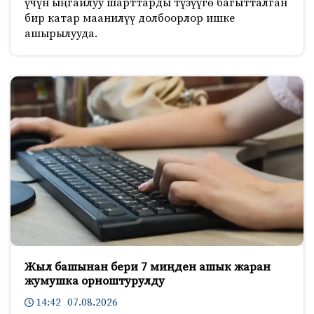
үчүн ыңгайлуу шарттарды түзүүгө багытталган
бир катар маанилүү долбоорлор ишке
ашырылууда.
Жыл башынан бери 7 миңден ашык жаран
жумушка орноштурулду
14:42 07.08.2026