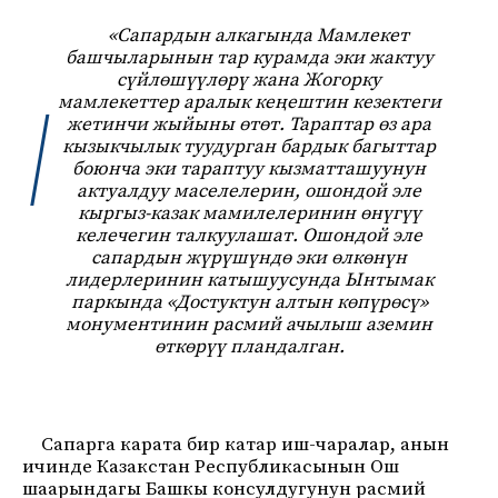
«Сапардын алкагында Мамлекет
башчыларынын тар курамда эки жактуу
сүйлөшүүлөрү жана Жогорку
мамлекеттер аралык кеңештин кезектеги
жетинчи жыйыны өтөт. Тараптар өз ара
кызыкчылык туудурган бардык багыттар
боюнча эки тараптуу кызматташуунун
актуалдуу маселелерин, ошондой эле
кыргыз-казак мамилелеринин өнүгүү
келечегин талкуулашат. Ошондой эле
сапардын жүрүшүндө эки өлкөнүн
лидерлеринин катышуусунда Ынтымак
паркында «Достуктун алтын көпүрөсү»
монументинин расмий ачылыш аземин
өткөрүү пландалган.
Сапарга карата бир катар иш-чаралар, анын
ичинде Казакстан Республикасынын Ош
шаарындагы Башкы консулдугунун расмий