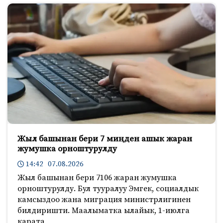
Жыл башынан бери 7 миңден ашык жаран
жумушка орноштурулду
14:42 07.08.2026
Жыл башынан бери 7106 жаран жумушка
орноштурулду. Бул тууралуу Эмгек, социалдык
камсыздоо жана миграция министрлигинен
билдиришти. Маалыматка ылайык, 1-июлга
карата