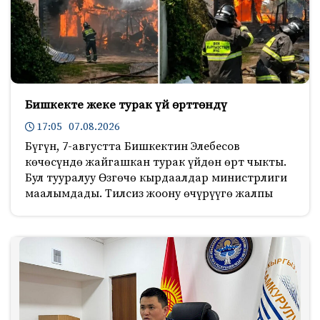
Бишкекте жеке турак үй өрттөндү
17:05 07.08.2026
Бүгүн, 7-августта Бишкектин Элебесов
көчөсүндө жайгашкан турак үйдөн өрт чыкты.
Бул тууралуу Өзгөчө кырдаалдар министрлиги
маалымдады. Тилсиз жоону өчүрүүгө жалпы