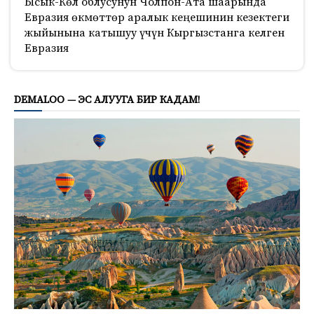
Ысык-Көл облусунун Чолпон-Ата шаарында
Евразия өкмөттөр аралык кеңешинин кезектеги
жыйынына катышуу үчүн Кыргызстанга келген
Евразия
477
DEMALOO — ЭС АЛУУГА БИР КАДАМ!