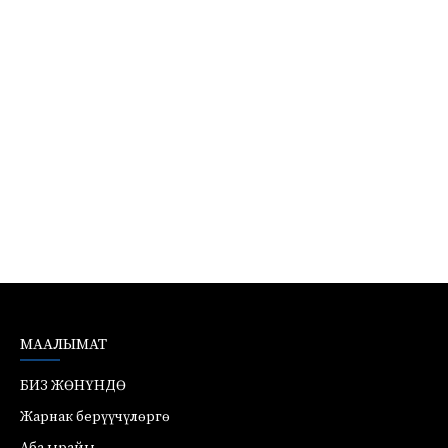
МААЛЫМАТ
БИЗ ЖӨНҮНДӨ
Жарнак берүүчүлөргө
Аба ырайы