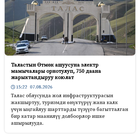
Таластын Өтмөк ашуусуна электр
мамычалары орнотулуп, 750 даана
жарыктандыруу коюлат
15:22 07.08.2026
Талас облусунда жол инфраструктурасын
жакшыртуу, туризмди өнүктүрүү жана калк
үчүн ыңгайлуу шарттарды түзүүгө багытталган
бир катар маанилүү долбоорлор ишке
ашырылууда.