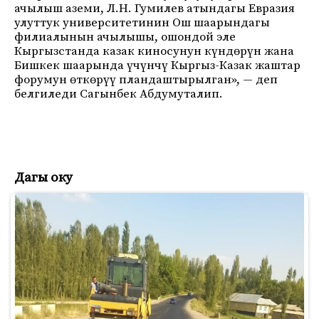
ачылыш аземи, Л.Н. Гумилев атындагы Евразия
улуттук университетинин Ош шаарындагы
филиалынын ачылышы, ошондой эле
Кыргызстанда казак киносунун күндөрүн жана
Бишкек шаарында үчүнчү Кыргыз-Казак жаштар
форумун өткөрүү пландаштырылган», — деп
белгиледи Сагынбек Абдумуталип.
Дагы оку