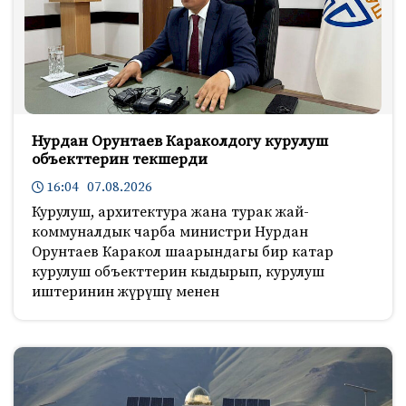
Нурдан Орунтаев Караколдогу курулуш
объекттерин текшерди
16:04 07.08.2026
Курулуш, архитектура жана турак жай-
коммуналдык чарба министри Нурдан
Орунтаев Каракол шаарындагы бир катар
курулуш объекттерин кыдырып, курулуш
иштеринин жүрүшү менен