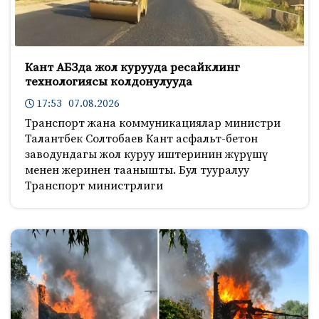
Кант АБЗда жол курууда ресайклинг
технологиясы колдонулууда
17:53 07.08.2026
Транспорт жана коммуникациялар министри
Талантбек Солтобаев Кант асфальт-бетон
заводундагы жол куруу иштеринин жүрүшү
менен жеринен таанышты. Бул тууралуу
Транспорт министрлиги