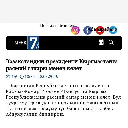
Жаңылыктар — Кыргызстан
Погода в Бишкеке
7-канал. Жаңылыктар —
Аба ырайы
Кыргызстан
MENU
Казакстандын президенти Кыргызстанга
расмий сапары менен келет
10:34 20.08.2025
476
Казакстан Республикасынын президенти
Касым-Жомарт Токаев 21-августта Кыргыз
Республикасына расмий сапар менен келет. Бул
тууралуу Президенттин Администрациясынын
тышкы саясат бөлүмүнүн башчысы Сагынбек
Абдумуталип билдирди.