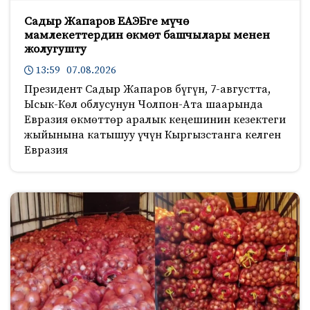
Садыр Жапаров ЕАЭБге мүчө
мамлекеттердин өкмөт башчылары менен
жолугушту
13:59 07.08.2026
Президент Садыр Жапаров бүгүн, 7-августта,
Ысык-Көл облусунун Чолпон-Ата шаарында
Евразия өкмөттөр аралык кеңешинин кезектеги
жыйынына катышуу үчүн Кыргызстанга келген
Евразия