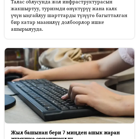
Талас облусунда жол инфраструктурасын
жакшыртуу, туризмди өнүктүрүү жана калк
үчүн ыңгайлуу шарттарды түзүүгө багытталган
бир катар маанилүү долбоорлор ишке
ашырылууда.
Жыл башынан бери 7 миңден ашык жаран
жумушка орноштурулду