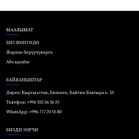
МААЛЫМАТ
БИЗ ЖӨНҮНДӨ
Жарнак берүүчүлөргө
Аба ырайы
БАЙЛАНЫШТАР
Дарек: Кыргызстан, Бишкек, Байтик Баатыра к. 53
Телефон: +996 555 56 56 35
WhatsApp: +996 777 20 55 80
БИЗДИ ЭЭРЧИ