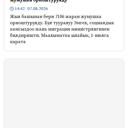
14:42 07.08.2026
Жыл башынан бери 7106 жаран жумушка
орноштурулду. Бул тууралуу Эмгек, социалдык
камсыздоо жана миграция министрлигинен
билдиришти. Маалыматка ылайык, 1-июлга
карата