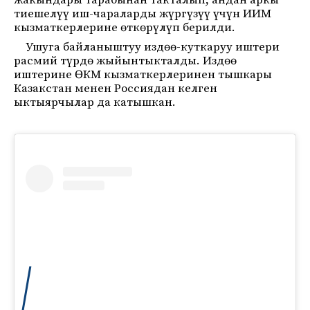
жакындары тарабынан такталып, андан аркы
тиешелүү иш-чараларды жүргүзүү үчүн ИИМ
кызматкерлерине өткөрүлүп берилди.
Ушуга байланыштуу издөө-куткаруу иштери
расмий түрдө жыйынтыкталды. Издөө
иштерине ӨКМ кызматкерлеринен тышкары
Казакстан менен Россиядан келген
ыктыярчылар да катышкан.