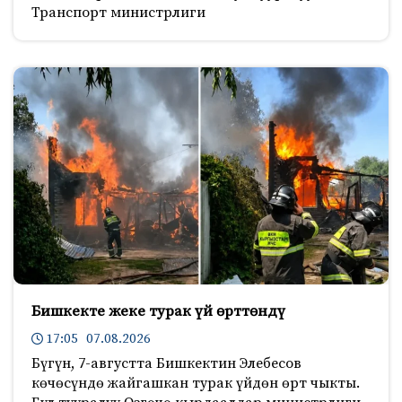
Транспорт министрлиги
Бишкекте жеке турак үй өрттөндү
17:05 07.08.2026
Бүгүн, 7-августта Бишкектин Элебесов
көчөсүндө жайгашкан турак үйдөн өрт чыкты.