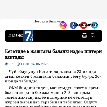
Жаңылыктар — Кыргызстан
Погода в Бишкеке
7-канал. Жаңылыктар —
Аба ырайы
Кыргызстан
MENU
Кегетиде 6 жаштагы баланы издөө иштери
аяктады
14:30 26.06.2026
173
Чүй облусунун Кегети дарыясына 23-июнда
агып кеткен 6 жаштагы баланын сөөгү бүгүн, 26-
июнда табылды.
ӨКМ билдиргендей, маркумдун сөөгү кырсык
болгон жерден болжол менен 2–3 чакырым
төмөн жактан, издөө иштерине көмөктөшүп
жүргөн жарандар тарабынан табылган. Өздүгү