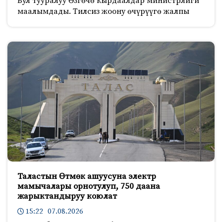
Бул тууралуу Өзгөчө кырдаалдар министрлиги
маалымдады. Тилсиз жоону өчүрүүгө жалпы
Таластын Өтмөк ашуусуна электр
мамычалары орнотулуп, 750 даана
жарыктандыруу коюлат
15:22 07.08.2026