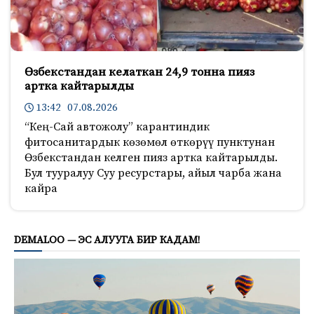
Өзбекстандан келаткан 24,9 тонна пияз
артка кайтарылды
13:42 07.08.2026
“Кең-Сай автожолу” карантиндик
фитосанитардык көзөмөл өткөрүү пунктунан
Өзбекстандан келген пияз артка кайтарылды.
Бул тууралуу Суу ресурстары, айыл чарба жана
кайра
174
DEMALOO — ЭС АЛУУГА БИР КАДАМ!