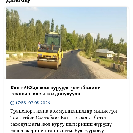
Дагы оку
Кант АБЗда жол курууда ресайклинг
технологиясы колдонулууда
17:53 07.08.2026
Транспорт жана коммуникациялар министри
Талантбек Солтобаев Кант асфальт-бетон
заводундагы жол куруу иштеринин жүрүшү
менен жеринен таанышты. Бул тууралуу