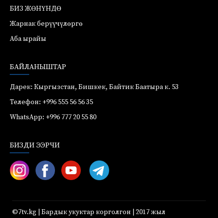
БИЗ ЖӨНҮНДӨ
Жарнак берүүчүлөргө
Аба ырайы
БАЙЛАНЫШТАР
Дарек: Кыргызстан, Бишкек, Байтик Баатыра к. 53
Телефон: +996 555 56 56 35
WhatsApp: +996 777 20 55 80
БИЗДИ ЭЭРЧИ
©7tv.kg | Бардык укуктар корголгон | 2017 жыл