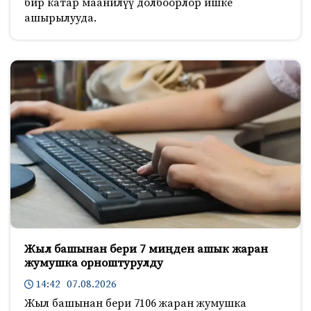
бир катар маанилүү долбоорлор ишке
ашырылууда.
Жыл башынан бери 7 миңден ашык жаран
жумушка орноштурулду
14:42 07.08.2026
Жыл башынан бери 7106 жаран жумушка