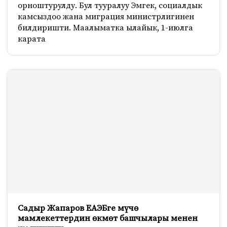
орноштурулду. Бул тууралуу Эмгек, социалдык
камсыздоо жана миграция министрлигинен
билдиришти. Маалыматка ылайык, 1-июлга
карата
Садыр Жапаров ЕАЭБге мүчө
мамлекеттердин өкмөт башчылары менен