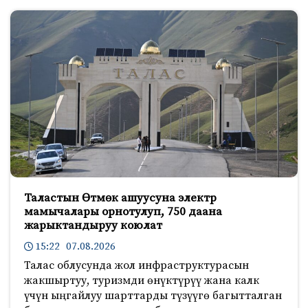
Таластын Өтмөк ашуусуна электр
мамычалары орнотулуп, 750 даана
жарыктандыруу коюлат
15:22 07.08.2026
Талас облусунда жол инфраструктурасын
жакшыртуу, туризмди өнүктүрүү жана калк
үчүн ыңгайлуу шарттарды түзүүгө багытталган