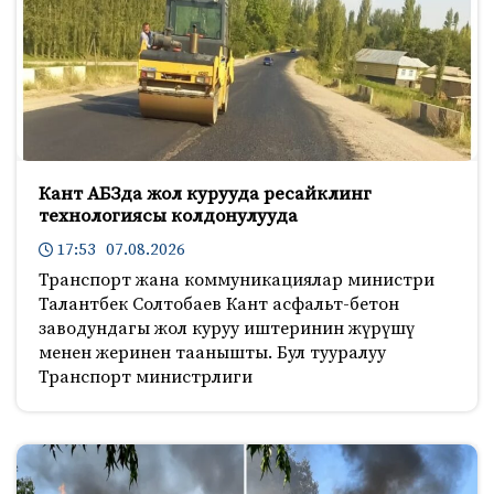
Кант АБЗда жол курууда ресайклинг
технологиясы колдонулууда
17:53 07.08.2026
Транспорт жана коммуникациялар министри
Талантбек Солтобаев Кант асфальт-бетон
заводундагы жол куруу иштеринин жүрүшү
менен жеринен таанышты. Бул тууралуу
Транспорт министрлиги