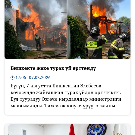
Бишкекте жеке турак үй өрттөндү
17:05 07.08.2026
Бүгүн, 7-августта Бишкектин Элебесов
көчөсүндө жайгашкан турак үйдөн өрт чыкты.
Бул тууралуу Өзгөчө кырдаалдар министрлиги
маалымдады. Тилсиз жоону өчүрүүгө жалпы