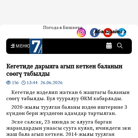
Жаңылыктар — Кыргызстан
Погода в Бишкеке
7-канал. Жаңылыктар —
Аба ырайы
Кыргызстан
MENU
Кегетиде дарыяга агып кеткен баланын
сөөгү табылды
13:44 26.06.2026
156
Кегетиде изделип жаткан 6 жаштагы баланын
сөөгү табылды. Бул тууралуу ӨКМ кабарлады.
2020-жылы туулган баланы издөө иштерине 3
күндөн бери жүздөгөн адамдар тартылган.
Эске салсак, 23-июнда эс алууга барган
жарандардын унаасы сууга кулап, ичиндеги эки
жаш бала агып кеткен. 2014-жылы туулган