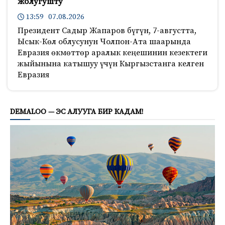
жолугушту
13:59 07.08.2026
Президент Садыр Жапаров бүгүн, 7-августта,
Ысык-Көл облусунун Чолпон-Ата шаарында
Евразия өкмөттөр аралык кеңешинин кезектеги
жыйынына катышуу үчүн Кыргызстанга келген
Евразия
157
DEMALOO — ЭС АЛУУГА БИР КАДАМ!