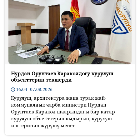
Нурдан Орунтаев Караколдогу курулуш
объекттерин текшерди
16:04 07.08.2026
Курулуш, архитектура жана турак жай-
коммуналдык чарба министри Нурдан
Орунтаев Каракол шаарындагы бир катар
курулуш объекттерин кыдырып, курулуш
иштеринин жүрүшү менен