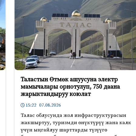
Таластын Өтмөк ашуусуна электр
мамычалары орнотулуп, 750 даана
жарыктандыруу коюлат
15:22 07.08.2026
Талас облусунда жол инфраструктурасын
жакшыртуу, туризмди өнүктүрүү жана калк
үчүн ыңгайлуу шарттарды түзүүгө