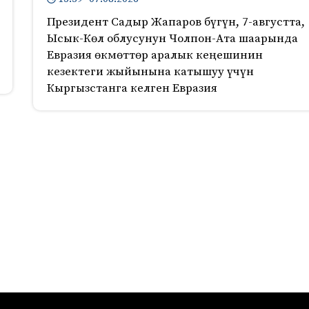
Президент Садыр Жапаров бүгүн, 7-августта,
Ысык-Көл облусунун Чолпон-Ата шаарында
Евразия өкмөттөр аралык кеңешинин
кезектеги жыйынына катышуу үчүн
Кыргызстанга келген Евразия