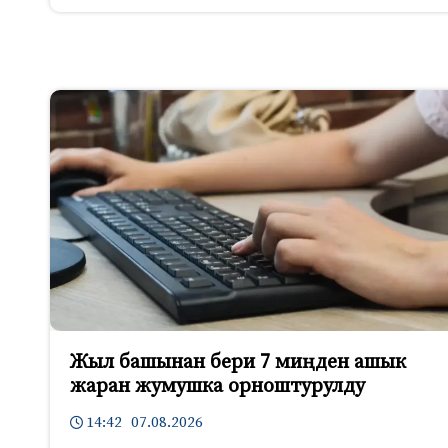
Жыл башынан бери 7 миңден ашык
жаран жумушка орноштурулду
14:42 07.08.2026