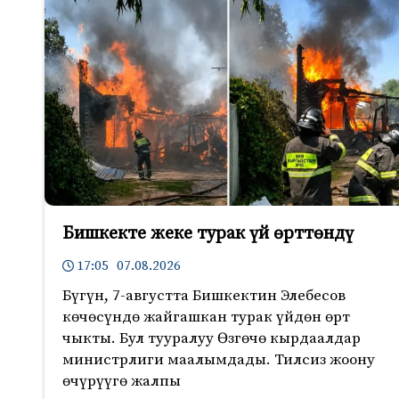
Бишкекте жеке турак үй өрттөндү
17:05 07.08.2026
Бүгүн, 7-августта Бишкектин Элебесов
көчөсүндө жайгашкан турак үйдөн өрт
чыкты. Бул тууралуу Өзгөчө кырдаалдар
министрлиги маалымдады. Тилсиз жоону
өчүрүүгө жалпы