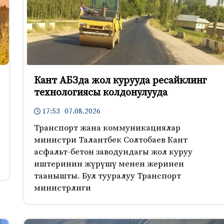
Кант АБЗда жол курууда ресайклинг
технологиясы колдонулууда
17:53 07.08.2026
Транспорт жана коммуникациялар
министри Талантбек Солтобаев Кант
асфальт-бетон заводундагы жол куруу
иштеринин жүрүшү менен жеринен
таанышты. Бул тууралуу Транспорт
министрлиги