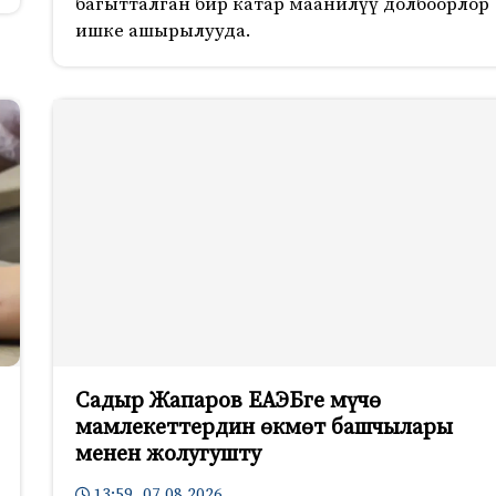
багытталган бир катар маанилүү долбоорлор
ишке ашырылууда.
Садыр Жапаров ЕАЭБге мүчө
мамлекеттердин өкмөт башчылары
менен жолугушту
13:59 07.08.2026