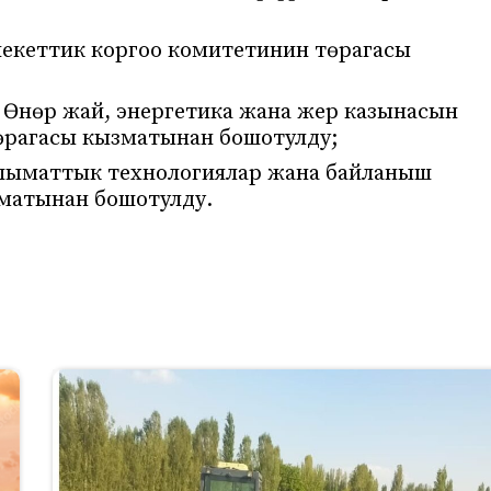
кеттик коргоо комитетинин төрагасы
Өнөр жай, энергетика жана жер казынасын
өрагасы кызматынан бошотулду;
ыматтык технологиялар жана байланыш
матынан бошотулду.