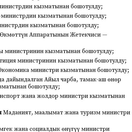
министрдин кызматынан бошотулду;
-министрдин кызматынан бошотулду;
инистрдин кызматынан бошотулду;
Өкмөттүн Аппаратынын Жетекчиси —
 министринин кызматынан бошотулду;
иция министринин кызматынан бошотулду;
 Экономика министри кызматынан бошотулду;
а дайындалган Айыл чарба, тамак-аш өнөр
зматынан бошотулду;
нспорт жана жолдор министри кызматынан
ч
Маданият, маалымат жана туризм министри
мгек жана социалдык өнүгүү министри