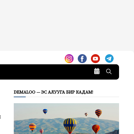
DEMALOO — ЭС АЛУУГА БИР КАДАМ!
н