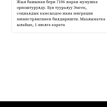
Жыл башынан бери 7106 жаран жумушка
орноштурулду. Бул тууралуу Эмгек,
социалдык камсыздоо жана миграция
министрлигинен билдиришти. Маалыматка
ылайык, 1-июлга карата
406