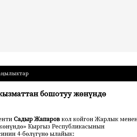
— Кыргызстан
аңылыктар
 кызматтан бошотуу жөнүндө
енти
Садыр Жапаров
кол койгон Жарлык мене
жөнүндө» Кыргыз Республикасынын
инин 4-бөлүгүнө ылайык: