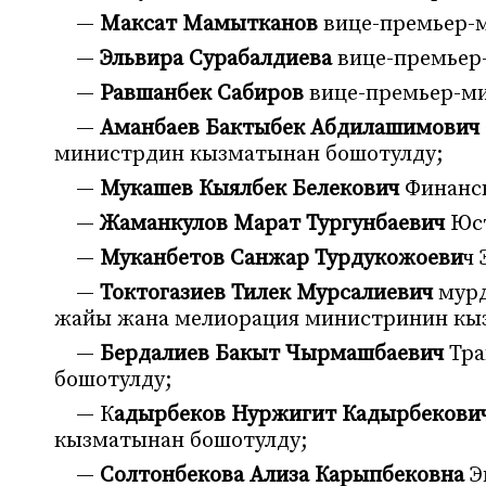
—
Максат Мамытканов
вице-премьер-
—
Эльвира Сурабалдиева
вице-премьер
—
Равшанбек
Сабиров
вице-премьер-м
—
Аманбаев Бактыбек Абдилашимович
министрдин кызматынан бошотулду;
—
Мукашев Кыялбек Белекович
Финансы
—
Жаманкулов Марат Тургунбаевич
Юст
—
Муканбетов Санжар Турдукожоеви
ч
—
Токтогазиев Тилек Мурсалиевич
мурд
жайы жана мелиорация министринин кы
—
Бердалиев Бакыт Чырмашбаевич
Тра
бошотулду;
— К
адырбеков Нуржигит Кадырбекови
кызматынан бошотулду;
—
Солтонбекова Ализа Карыпбековна
Э