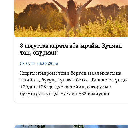
8-августка карата аба-ырайы. Кутман
таң, окурман!
07:34 08.08.2026
Кыргызгидрометтин берген маалыматына
ылайык, бүгүн, күн ачк болот. Бишкек: түндө
+20дан +28 градуска чейин, өзгөрүлмө
булуттуу; күндүз +27ден +33 градуска