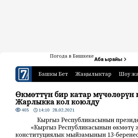
Жаңылыктар — Кыргызстан
Погода в Бишкеке
7-канал. Жаңылыктар 
Аба ырайы
Башкы Бет
Жаңылыктар
Шоу ж
Өкмөттүн бир катар мүчөлөрүн
Жарлыкка кол коюлду
405
14:10 28.02.2021
Кыргыз Республикасынын презид
«Кыргыз Республикасынын өкмөтү 
конституциялык мыйзамынын 13-беренес