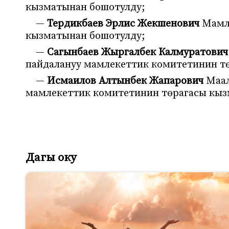
кызматынан бошотулду;
—
Тердикбаев Эрлис Жекшенович
Мамле
кызматынан бошотулду;
—
Сагынбаев Жыргалбек Калмуратович
пайдалануу мамлекеттик комитетинин т
—
Исмаилов Алтынбек Жапарович
Маал
мамлекеттик комитетинин төрагасы кыз
Дагы оку