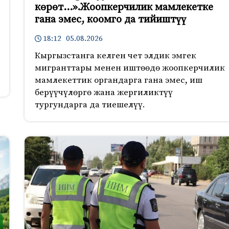
көрөт…».Жоопкерчилик мамлекетке
гана эмес, коомго да тийиштүү
18:12 05.08.2026
Кыргызстанга келген чет элдик эмгек
мигранттары менен иштөөдө жоопкерчилик
мамлекеттик органдарга гана эмес, иш
берүүчүлөргө жана жергиликтүү
тургундарга да тиешелүү.