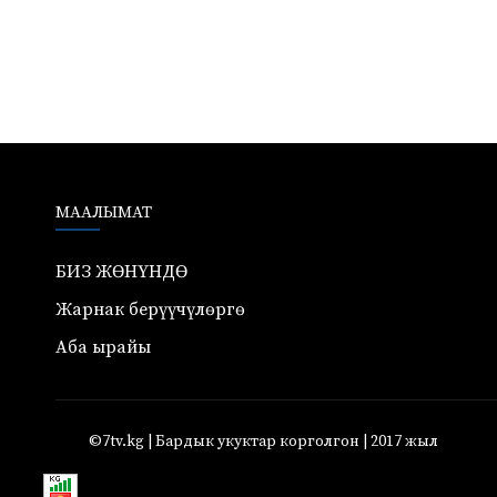
МААЛЫМАТ
БИЗ ЖӨНҮНДӨ
Жарнак берүүчүлөргө
Аба ырайы
©7tv.kg | Бардык укуктар корголгон | 2017 жыл