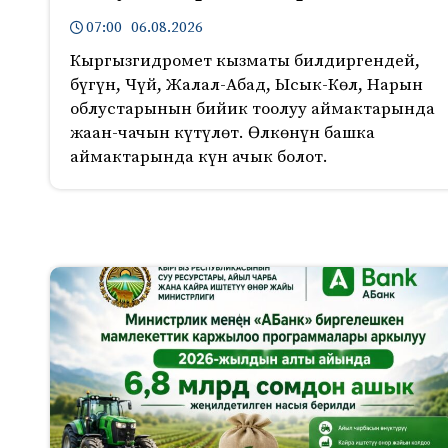
07:00 06.08.2026
Кыргызгидромет кызматы билдиргендей,
бүгүн, Чүй, Жалал-Абад, Ысык-Көл, Нарын
облустарынын бийик тоолуу аймактарында
жаан-чачын күтүлөт. Өлкөнүн башка
аймактарында күн ачык болот.