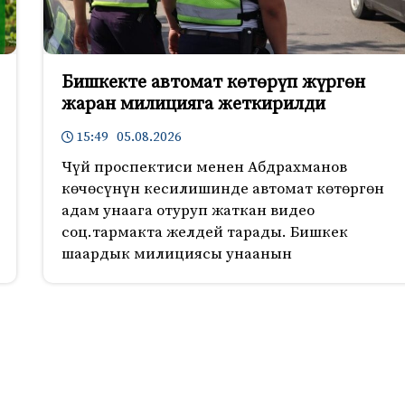
Бишкекте автомат көтөрүп жүргөн
жаран милицияга жеткирилди
15:49 05.08.2026
Чүй проспектиси менен Абдрахманов
көчөсүнүн кесилишинде автомат көтөргөн
адам унаага отуруп жаткан видео
соц.тармакта желдей тарады. Бишкек
шаардык милициясы унаанын