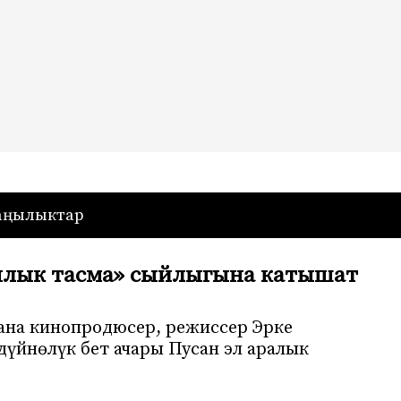
— Кыргызстан
аңылыктар
иялык тасма» сыйлыгына катышат
ана кинопродюсер, режиссер Эрке
дүйнөлүк бет ачары Пусан эл аралык