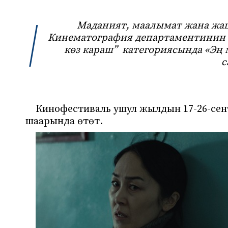
Маданият, маалымат жана жа
Кинематография департаментинин к
көз караш” категориясында «Эң
с
Кинофестиваль ушул жылдын 17-26-сен
шаарында өтөт.