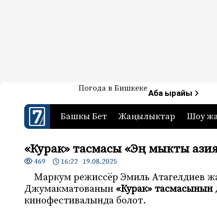
Жаңылыктар — Кыргызстан
Погода в Бишкеке
7-канал. Жаңылыктар 
Аба ырайы
Башкы Бет
Жаңылыктар
Шоу ж
«Курак» тасмасы «Эң мыкты аз
469
16:22 19.08.2025
Маркум режиссёр Эмиль Атагелдиев ж
Джумакматованын
«Курак» тасмасынын
кинофестивалында болот.