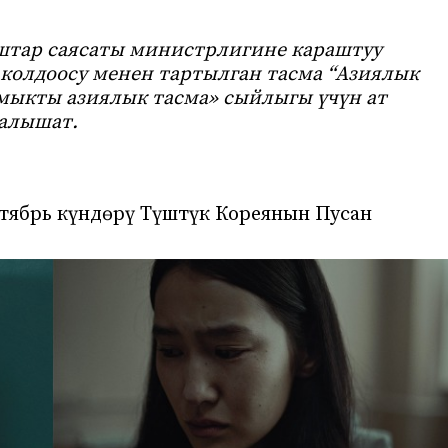
штар саясаты министрлигине караштуу
олдоосу менен тартылган тасма “Азиялык
 мыкты азиялык тасма» сыйлыгы үчүн ат
алышат.
тябрь күндөрү Түштүк Кореянын Пусан