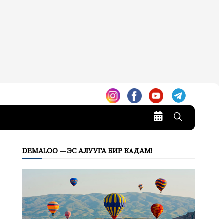
DEMALOO — ЭС АЛУУГА БИР КАДАМ!