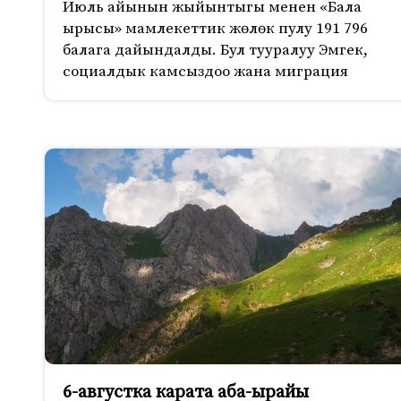
Июль айынын жыйынтыгы менен «Бала
ырысы» мамлекеттик жөлөк пулу 191 796
балага дайындалды. Бул тууралуу Эмгек,
социалдык камсыздоо жана миграция
6-августка карата аба-ырайы