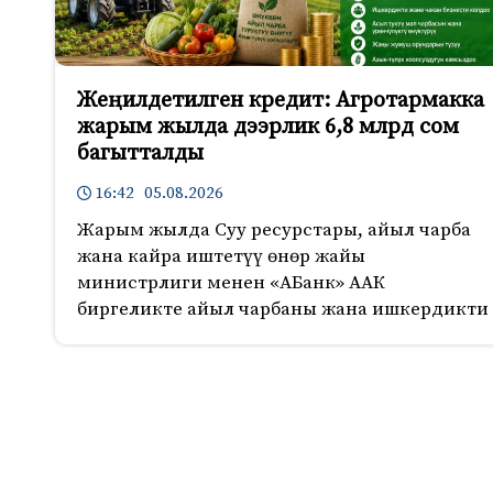
Жеңилдетилген кредит: Агротармакка
жарым жылда дээрлик 6,8 млрд сом
багытталды
16:42 05.08.2026
Жарым жылда Суу ресурстары, айыл чарба
жана кайра иштетүү өнөр жайы
министрлиги менен «АБанк» ААК
биргеликте айыл чарбаны жана ишкердикти
470