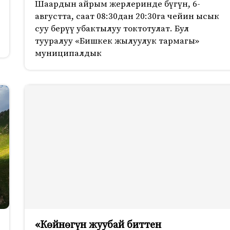
Шаардын айрым жерлеринде бүгүн, 6-
августта, саат 08:30дан 20:30га чейин ысык
суу берүү убактылуу токтотулат. Бул
тууралуу «Бишкек жылуулук тармагы»
муниципалдык
«Көйнөгүн жуубай биттен