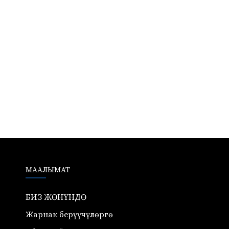
МААЛЫМАТ
БИЗ ЖӨНҮНДӨ
Жарнак берүүчүлөргө