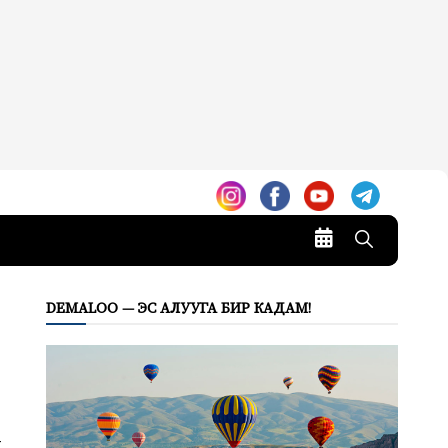
DEMALOO — ЭС АЛУУГА БИР КАДАМ!
.