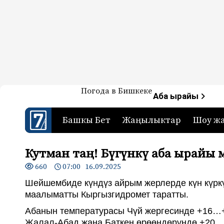
Жаңылыктар — Кыргызстан
Погода в Бишкеке
7-канал. Жаңылыктар 
Аба ырайы
Башкы Бет
Жаңылыктар
Шоу ж
Кутман таң! Бүгүнкү аба ырай
660
07:00 16.09.2025
Шейшембиде күндүз айрым жерлерде күн күрк
маалыматты Кыргызгидромет таратты.
Абанын температурасы Чүй жергесинде +16…+
Жалал-Абад жана Баткен өрөөндөрүндө +20…+