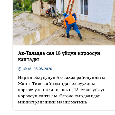
Ак-Талаада сел 18 үйдүн короосун
каптады
15:18 05.08.2026
Нарын облусунун Ак-Талаа районундагы
Жаңы-Тилек айылында сел суулары
коргоочу каналдан ашып, 18 турак үйдүн
короосун каптады. Өзгөчө кырдаалдар
министрлигинин маалыматына
661