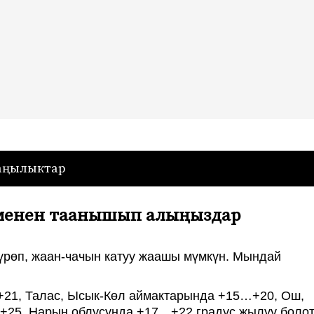
— Кыргызстан
аңылыктар
ы менен таанышып алыңыздар
үрөп, жаан-чачын катуу жаашы мүмкүн. Мындай
21, Талас, Ысык-Көл аймактарында +15…+20, Ош,
25, Нарын облусунда +17…+22 градус жылуу болот