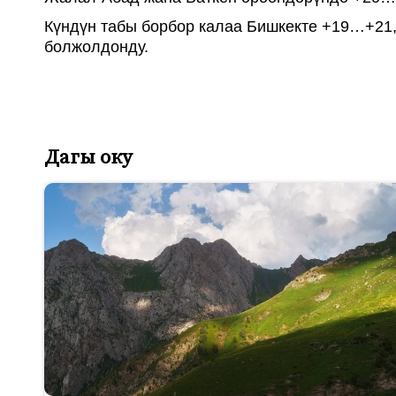
Күндүн табы борбор калаа Бишкекте +19…+21
болжолдонду.
Дагы оку