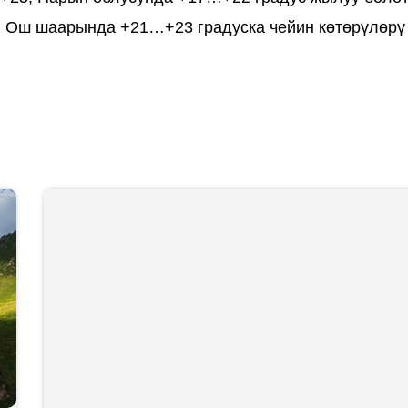
, Ош шаарында +21…+23 градуска чейин көтөрүлөрү