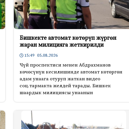
Бишкекте автомат көтөрүп жүргөн
жаран милицияга жеткирилди
15:49 05.08.2026
Чүй проспектиси менен Абдрахманов
көчөсүнүн кесилишинде автомат көтөргөн
адам унаага отуруп жаткан видео
соц.тармакта желдей тарады. Бишкек
шаардык милициясы унаанын