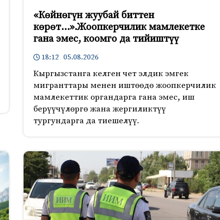
«Көйнөгүн жуубай биттен
көрөт…».Жоопкерчилик мамлекетке
гана эмес, коомго да тийиштүү
18:12 05.08.2026
Кыргызстанга келген чет элдик эмгек
мигранттары менен иштөөдө жоопкерчилик
мамлекеттик органдарга гана эмес, иш
берүүчүлөргө жана жергиликтүү
тургундарга да тиешелүү.