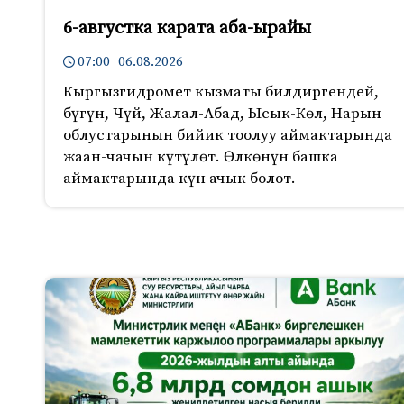
6-августка карата аба-ырайы
07:00 06.08.2026
Кыргызгидромет кызматы билдиргендей,
бүгүн, Чүй, Жалал-Абад, Ысык-Көл, Нарын
облустарынын бийик тоолуу аймактарында
жаан-чачын күтүлөт. Өлкөнүн башка
аймактарында күн ачык болот.