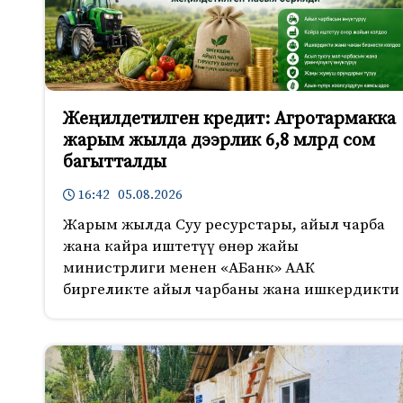
Жеңилдетилген кредит: Агротармакка
жарым жылда дээрлик 6,8 млрд сом
багытталды
16:42 05.08.2026
Жарым жылда Суу ресурстары, айыл чарба
жана кайра иштетүү өнөр жайы
министрлиги менен «АБанк» ААК
биргеликте айыл чарбаны жана ишкердикти