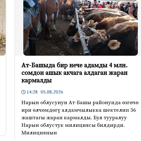
Ат-Башыда бир нече адамды 4 млн.
сомдон ашык акчага алдаган жаран
кармалды
14:28 05.08.2026
Нарын облусунун Ат-Башы районунда өзгөчө
ири өлчөмдөгү алдамчылыкка шектелип 36
жаштагы жаран кармалды. Бул тууралуу
Нарын облустук милициясы билдирди.
Милициянын