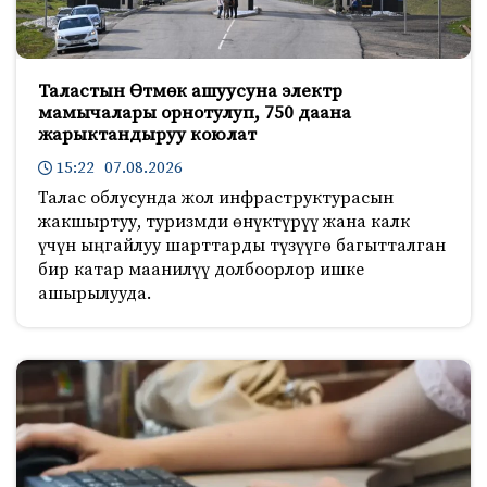
Таластын Өтмөк ашуусуна электр
мамычалары орнотулуп, 750 даана
жарыктандыруу коюлат
15:22 07.08.2026
Талас облусунда жол инфраструктурасын
жакшыртуу, туризмди өнүктүрүү жана калк
үчүн ыңгайлуу шарттарды түзүүгө багытталган
бир катар маанилүү долбоорлор ишке
ашырылууда.