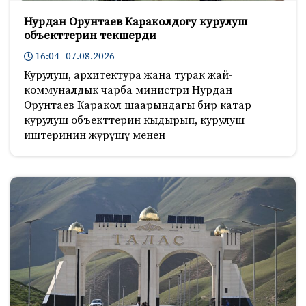
Нурдан Орунтаев Караколдогу курулуш
объекттерин текшерди
16:04 07.08.2026
Курулуш, архитектура жана турак жай-
коммуналдык чарба министри Нурдан
Орунтаев Каракол шаарындагы бир катар
курулуш объекттерин кыдырып, курулуш
иштеринин жүрүшү менен