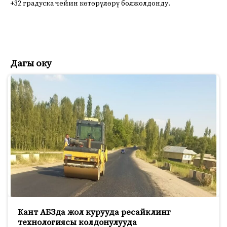
+32 градуска чейин көтөрүлөрү болжолдонду.
Дагы оку
Кант АБЗда жол курууда ресайклинг
технологиясы колдонулууда