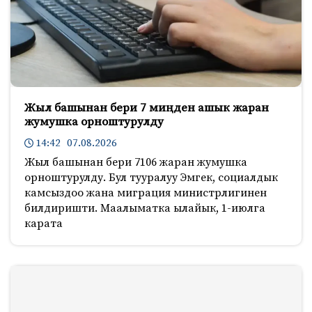
Жыл башынан бери 7 миңден ашык жаран
жумушка орноштурулду
14:42 07.08.2026
Жыл башынан бери 7106 жаран жумушка
орноштурулду. Бул тууралуу Эмгек, социалдык
камсыздоо жана миграция министрлигинен
билдиришти. Маалыматка ылайык, 1-июлга
карата