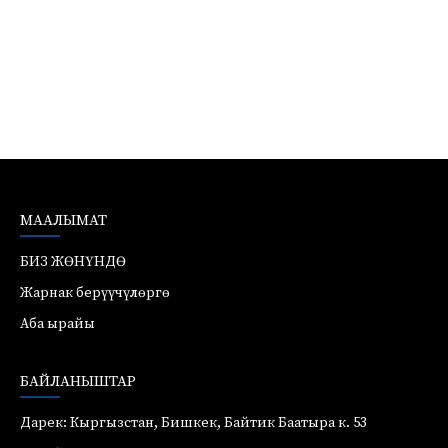
МААЛЫМАТ
БИЗ ЖӨНҮНДӨ
Жарнак берүүчүлөргө
Аба ырайы
БАЙЛАНЫШТАР
Дарек: Кыргызстан, Бишкек, Байтик Баатыра к. 53