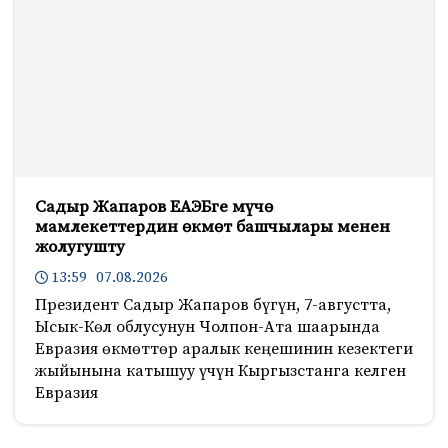
Садыр Жапаров ЕАЭБге мүчө
мамлекеттердин өкмөт башчылары менен
жолугушту
13:59 07.08.2026
Президент Садыр Жапаров бүгүн, 7-августта,
Ысык-Көл облусунун Чолпон-Ата шаарында
Евразия өкмөттөр аралык кеңешинин кезектеги
жыйынына катышуу үчүн Кыргызстанга келген
Евразия
588