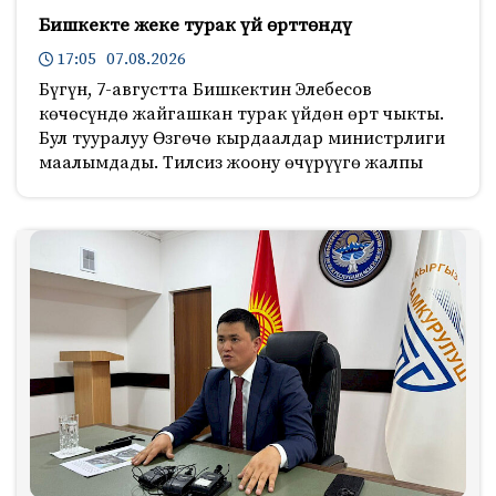
Бишкекте жеке турак үй өрттөндү
17:05 07.08.2026
Бүгүн, 7-августта Бишкектин Элебесов
көчөсүндө жайгашкан турак үйдөн өрт чыкты.
Бул тууралуу Өзгөчө кырдаалдар министрлиги
маалымдады. Тилсиз жоону өчүрүүгө жалпы