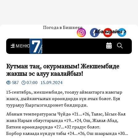
Жаңылыктар — Кыргызстан
Погода в Бишкеке
7-канал. Жаңылыктар —
Аба ырайы
Кыргызстан
MENU
Кутман таң, окурманым! Жекшембиде
жакшы эс алуу каалайбыз!
07:00 15.09.2024
587
15-сентябрь, жекшембиде, тоолуу аймактарга жамгыр
жааса, дыйканчылык өрөөндөрдө күн ачык болот. Бул
тууралуу Кыргызгидромет билдирди.
Абанын температурасы Чүйдө +21…+26, Талас, Ысык-Көл
жана Нарын облустарында +19…+24, Ош, Жалал-Абад,
Баткен өрөөндөрүндө +27…+32 градус болот.
Борбор калаада күндүн табы +24…+26, Ош шаарында +30…