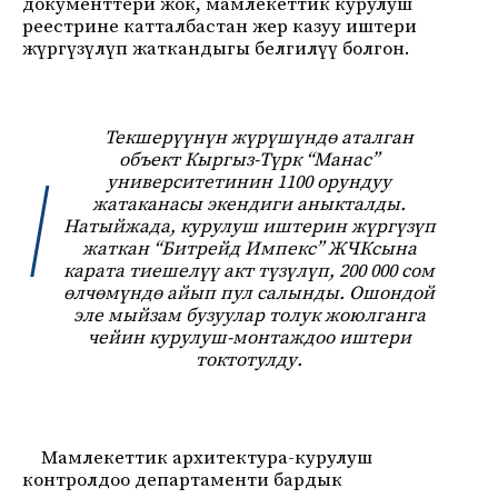
документтери жок, мамлекеттик курулуш
реестрине катталбастан жер казуу иштери
жүргүзүлүп жаткандыгы белгилүү болгон.
Текшерүүнүн жүрүшүндө аталган
объект Кыргыз-Түрк “Манас”
университетинин 1100 орундуу
жатаканасы экендиги аныкталды.
Натыйжада, курулуш иштерин жүргүзүп
жаткан “Битрейд Импекс” ЖЧКсына
карата тиешелүү акт түзүлүп, 200 000 сом
өлчөмүндө айып пул салынды. Ошондой
эле мыйзам бузуулар толук жоюлганга
чейин курулуш-монтаждоо иштери
токтотулду.
Мамлекеттик архитектура-курулуш
контролдоо департаменти бардык