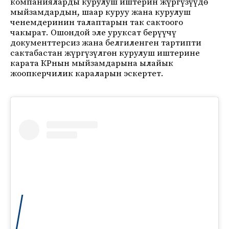
компанияларды курулуш иштерин жүргүзүүдө
мыйзамдардын, шаар куруу жана курулуш
ченемдеринин талаптарын так сактоого
чакырат. Ошондой эле уруксат берүүчү
документтерсиз жана белгиленген тартипти
сактабастан жүргүзүлгөн курулуш иштерине
карата КРнын мыйзамдарына ылайык
жоопкерчилик караларын эскертет.