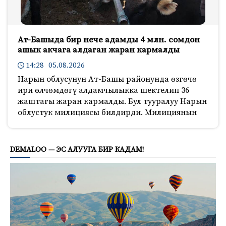
Ат-Башыда бир нече адамды 4 млн. сомдон
ашык акчага алдаган жаран кармалды
14:28 05.08.2026
Нарын облусунун Ат-Башы районунда өзгөчө
ири өлчөмдөгү алдамчылыкка шектелип 36
жаштагы жаран кармалды. Бул тууралуу Нарын
облустук милициясы билдирди. Милициянын
200
DEMALOO — ЭС АЛУУГА БИР КАДАМ!