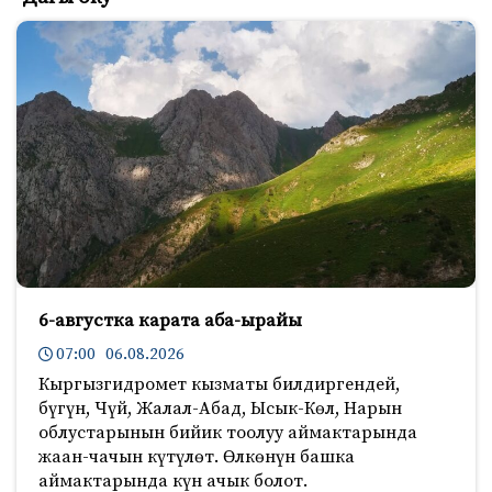
6-августка карата аба-ырайы
07:00 06.08.2026
Кыргызгидромет кызматы билдиргендей,
бүгүн, Чүй, Жалал-Абад, Ысык-Көл, Нарын
облустарынын бийик тоолуу аймактарында
жаан-чачын күтүлөт. Өлкөнүн башка
аймактарында күн ачык болот.