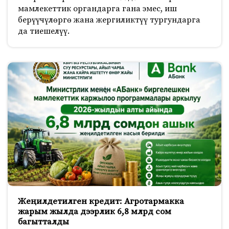
мамлекеттик органдарга гана эмес, иш
берүүчүлөргө жана жергиликтүү тургундарга
да тиешелүү.
Жеңилдетилген кредит: Агротармакка
жарым жылда дээрлик 6,8 млрд сом
багытталды