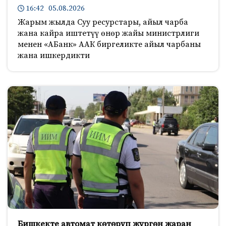
16:42 05.08.2026
Жарым жылда Суу ресурстары, айыл чарба
жана кайра иштетүү өнөр жайы министрлиги
менен «АБанк» ААК биргеликте айыл чарбаны
жана ишкердикти
Бишкекте автомат көтөрүп жүргөн жаран