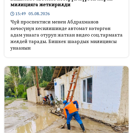
милицияга жеткирилди
15:49 05.08.2026
Чүй проспектиси менен Абдрахманов
көчөсүнүн кесилишинде автомат көтөргөн
адам унаага отуруп жаткан видео соц.тармакта
желдей тарады. Бишкек шаардык милициясы
унаанын