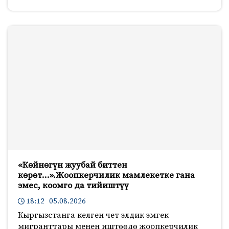
«Көйнөгүн жуубай биттен
көрөт…».Жоопкерчилик мамлекетке гана
эмес, коомго да тийиштүү
18:12 05.08.2026
Кыргызстанга келген чет элдик эмгек
мигранттары менен иштөөдө жоопкерчилик