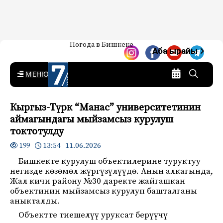
Жаңылыктар — Кыргызстан
Погода в Бишкеке
7-канал. Жаңылыктар —
Аба ырайы
Кыргызстан
MENU
Кыргыз-Түрк “Манас” университетинин
аймагындагы мыйзамсыз курулуш
токтотулду
13:54 11.06.2026
199
Бишкекте курулуш объектилерине туруктуу
негизде көзөмөл жүргүзүлүүдө. Анын алкагында,
Жал кичи району №30 даректе жайгашкан
объектинин мыйзамсыз курулуп башталганы
аныкталды.
Объектте тиешелүү уруксат берүүчү