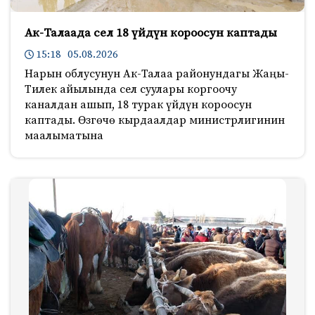
Ак-Талаада сел 18 үйдүн короосун каптады
15:18 05.08.2026
Нарын облусунун Ак-Талаа районундагы Жаңы-
Тилек айылында сел суулары коргоочу
каналдан ашып, 18 турак үйдүн короосун
каптады. Өзгөчө кырдаалдар министрлигинин
маалыматына