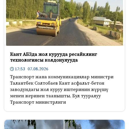
Кант АБЗда жол курууда ресайклинг
технологиясы колдонулууда
17:53 07.08.2026
Транспорт жана коммуникациялар министри
Талантбек Солтобаев Кант асфальт-бетон
заводундагы жол куруу иштеринин жүрүшү
менен жеринен таанышты. Бул тууралуу
Транспорт министрлиги