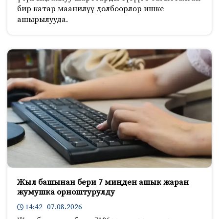
бир катар маанилүү долбоорлор ишке
ашырылууда.
Жыл башынан бери 7 миңден ашык жаран
жумушка орноштурулду
14:42 07.08.2026