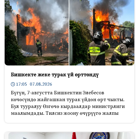
Бишкекте жеке турак үй өрттөндү
17:05 07.08.2026
Бүгүн, 7-августта Бишкектин Элебесов
көчөсүндө жайгашкан турак үйдөн өрт чыкты.
Бул тууралуу Өзгөчө кырдаалдар министрлиги
маалымдады. Тилсиз жоону өчүрүүгө жалпы