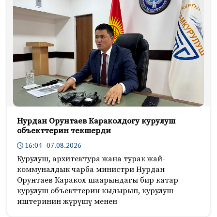
Нурдан Орунтаев Караколдогу курулуш
объекттерин текшерди
16:04 07.08.2026
Курулуш, архитектура жана турак жай-
коммуналдык чарба министри Нурдан
Орунтаев Каракол шаарындагы бир катар
курулуш объекттерин кыдырып, курулуш
иштеринин жүрүшү менен