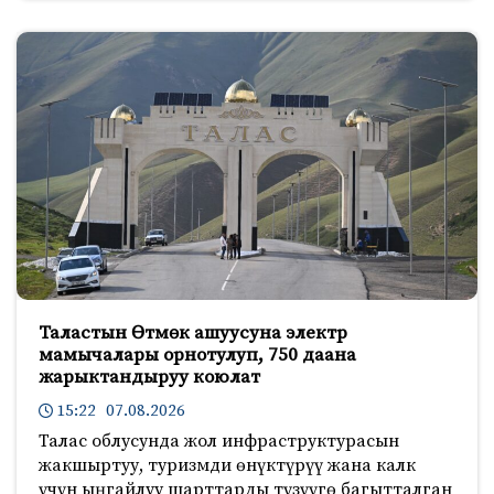
Таластын Өтмөк ашуусуна электр
мамычалары орнотулуп, 750 даана
жарыктандыруу коюлат
15:22 07.08.2026
Талас облусунда жол инфраструктурасын
жакшыртуу, туризмди өнүктүрүү жана калк
үчүн ыңгайлуу шарттарды түзүүгө багытталган