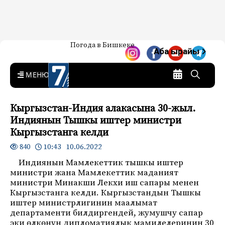
Жаңылыктар — Кыргызстан
Погода в Бишкеке
7-канал. Жаңылыктар —
Аба ырайы
Кыргызстан
MENU
Кыргызстан-Индия алакасына 30-жыл.
Индиянын Тышкы иштер министри
Кыргызстанга келди
10:43 10.06.2022
840
Индиянын Мамлекеттик тышкы иштер
министри жана Мамлекеттик маданият
министри Минакши Лекхи иш сапары менен
Кыргызстанга келди. Кыргызстандын Тышкы
иштер министрлигинин маалымат
департаменти билдиргендей, жумушчу сапар
эки өлкөнүн дипломатиялык мамилелеринин 30