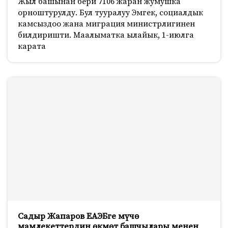
Жыл башынан бери 7106 жаран жумушка
орноштурулду. Бул тууралуу Эмгек, социалдык
камсыздоо жана миграция министрлигинен
билдиришти. Маалыматка ылайык, 1-июлга
карата
Садыр Жапаров ЕАЭБге мүчө
мамлекеттердин өкмөт башчылары менен