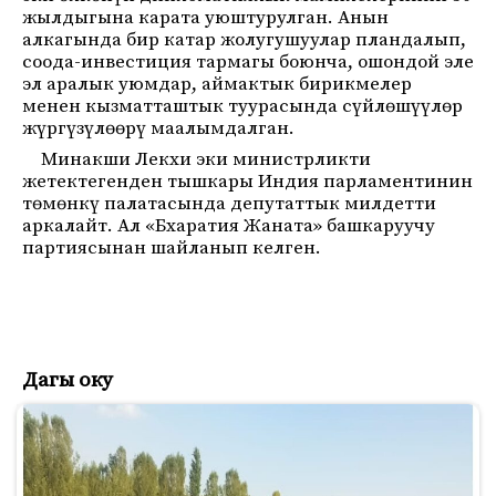
жылдыгына карата уюштурулган. Анын
алкагында бир катар жолугушуулар пландалып,
соода-инвестиция тармагы боюнча, ошондой эле
эл аралык уюмдар, аймактык бирикмелер
менен кызматташтык туурасында сүйлөшүүлөр
жүргүзүлөөрү маалымдалган.
Минакши Лекхи эки министрликти
жетектегенден тышкары Индия парламентинин
төмөнкү палатасында депутаттык милдетти
аркалайт. Ал «Бхаратия Жаната» башкаруучу
партиясынан шайланып келген.
Дагы оку