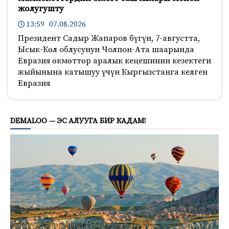
жолугушту
13:59 07.08.2026
Президент Садыр Жапаров бүгүн, 7-августта,
Ысык-Көл облусунун Чолпон-Ата шаарында
Евразия өкмөттөр аралык кеңешинин кезектеги
жыйынына катышуу үчүн Кыргызстанга келген
Евразия
841
DEMALOO — ЭС АЛУУГА БИР КАДАМ!