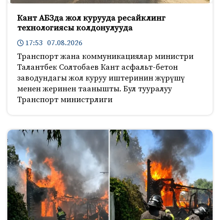
Кант АБЗда жол курууда ресайклинг
технологиясы колдонулууда
17:53 07.08.2026
Транспорт жана коммуникациялар министри
Талантбек Солтобаев Кант асфальт-бетон
заводундагы жол куруу иштеринин жүрүшү
менен жеринен таанышты. Бул тууралуу
Транспорт министрлиги