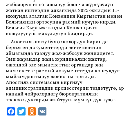
жоболорун ишке ашыруу боюнча жүргүзүлүп
жаткан иштердин алкагында 2025-жылдын 11-
июнунда аталган Конвенция Кыргызстан менен
Бельгиянын ортосунда расмий күчүнө кирди.
Бельгия Кыргызстандын Конвенцияга
кошулуусуна макулдугун билдирди.
Апостиль коюу бул өлкөлөрдүн биринде
берилген документтерди экинчисинин
аймагында таануу жол-жобосун жеңилдетет.
Эми жарандар жана юридикалык жактар,
ошондой эле мамлекеттик органдар эки
мамлекетте расмий документтерди консулдук
мыйзамдаштыруу жокко чыгарылды.
Апостиль системасын киргизүү
административдик процесстерди тездетүүгө, ар
кандай чөйрөлөрдөгү бюрократиялык
тоскоолдуктарды азайтууга мүмкүндүк түзөт.
F
T
O
V
a
w
d
K
c
i
n