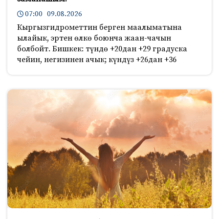
07:00 09.08.2026
Кыргызгидрометтин берген маалыматына
ылайык, эртен өлкө боюнча жаан-чачын
болбойт. Бишкек: түндө +20дан +29 градуска
чейин, негизинен ачык; күндүз +26дан +36