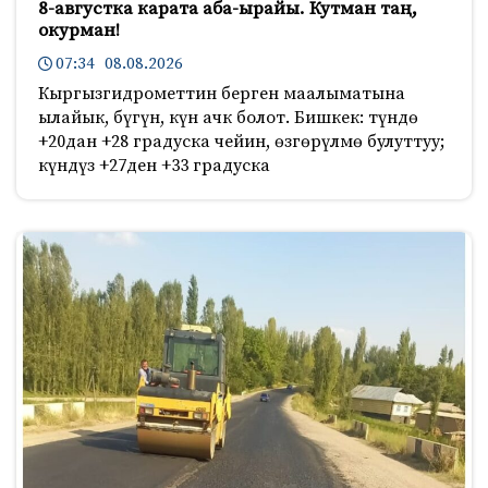
8-августка карата аба-ырайы. Кутман таң,
окурман!
07:34 08.08.2026
Кыргызгидрометтин берген маалыматына
ылайык, бүгүн, күн ачк болот. Бишкек: түндө
+20дан +28 градуска чейин, өзгөрүлмө булуттуу;
күндүз +27ден +33 градуска