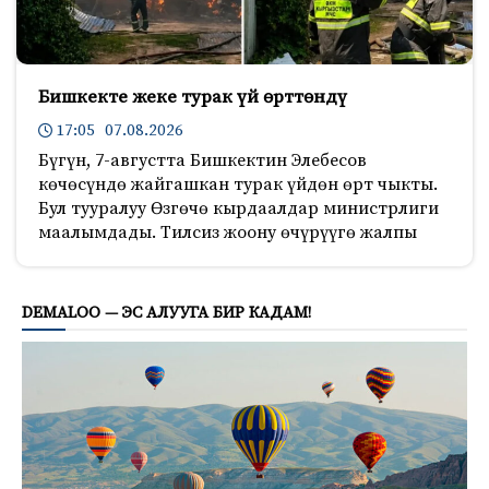
Бишкекте жеке турак үй өрттөндү
17:05 07.08.2026
Бүгүн, 7-августта Бишкектин Элебесов
көчөсүндө жайгашкан турак үйдөн өрт чыкты.
Бул тууралуу Өзгөчө кырдаалдар министрлиги
маалымдады. Тилсиз жоону өчүрүүгө жалпы
489
DEMALOO — ЭС АЛУУГА БИР КАДАМ!