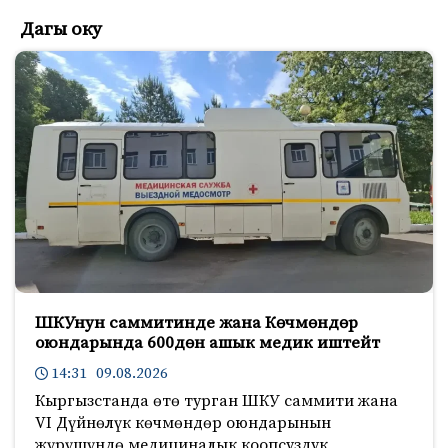
e
t
o
Дагы оку
b
t
k
o
e
l
o
r
a
k
s
s
n
i
k
i
ШКУнун саммитинде жана Көчмөндөр
оюндарында 600дөн ашык медик иштейт
14:31 09.08.2026
Кыргызстанда өтө турган ШКУ саммити жана
VI Дүйнөлүк көчмөндөр оюндарынын
жүрүшүндө медициналык коопсуздук