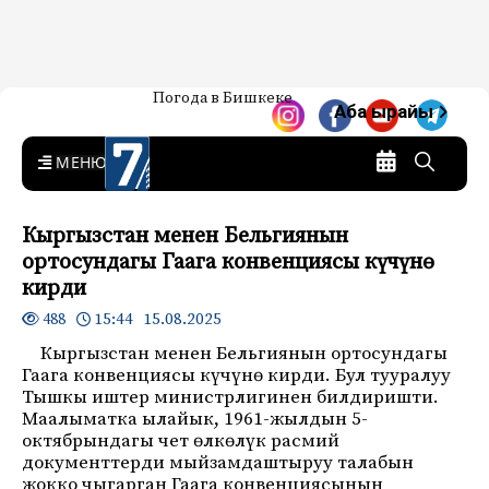
Жаңылыктар — Кыргызстан
Погода в Бишкеке
7-канал. Жаңылыктар —
Аба ырайы
Кыргызстан
MENU
Кыргызстан менен Бельгиянын
ортосундагы Гаага конвенциясы күчүнө
кирди
15:44 15.08.2025
488
Кыргызстан менен Бельгиянын ортосундагы
Гаага конвенциясы күчүнө кирди. Бул тууралуу
Тышкы иштер министрлигинен билдиришти.
Маалыматка ылайык, 1961-жылдын 5-
октябрындагы чет өлкөлүк расмий
документтерди мыйзамдаштыруу талабын
жокко чыгарган Гаага конвенциясынын