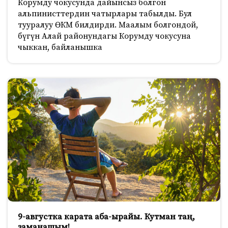
Корумду чокусунда дайынсыз болгон
альпинисттердин чатырлары табылды. Бул
тууралуу ӨКМ билдирди. Маалым болгондой,
бүгүн Алай районундагы Корумду чокусуна
чыккан, байланышка
9-августка карата аба-ырайы. Кутман таң,
заманашым!