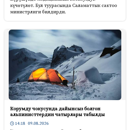
күчөтүлөт. Бул туурасында Саламаттык сактоо
министрлиги билдирди.
Корумду чокусунда дайынсыз болгон
альпинисттердин чатырлары табылды
14:18 09.08.2026