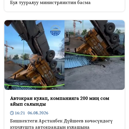
Бул тууралуу министрликтин басма
Автокран кулап, компанияга 200 миң сом
айып салынды
16:21 06.08.2026
Бишкектеги Арстанбек Дүйшеев көчөсүндөгү
курулушта автокрандын кулашына