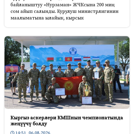
байланыштуу «Нурзаман» ЖЧКсына 200 миң
сом айып салынды. Курулуш министрлигинин
маалыматына ылайык, кырсык
Кыргыз аскерлери КМШнын чемпионатында
жеңүүчү болду
14:51 06.08.2026