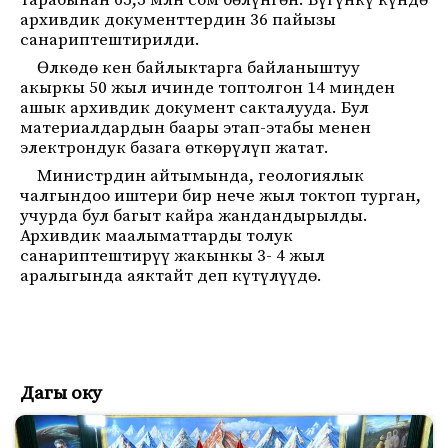
тарабынан 65,5 млн сом бөлүнгөн. Бүгүнкү күндө
архивдик документтердин 36 пайызы
санариптештирилди.
Өлкөдө кен байлыктарга байланыштуу
акыркы 50 жыл ичинде топтолгон 14 миңден
ашык архивдик документ сакталууда. Бул
материалдардын баары этап-этабы менен
электрондук базага өткөрүлүп жатат.
Министрдин айтымында, геологиялык
чалгындоо иштери бир нече жыл токтоп турган,
учурда бул багыт кайра жандандырылды.
Архивдик маалыматтарды толук
санариптештирүү жакынкы 3- 4 жыл
аралыгында аяктайт деп күтүлүүдө.
Дагы оку