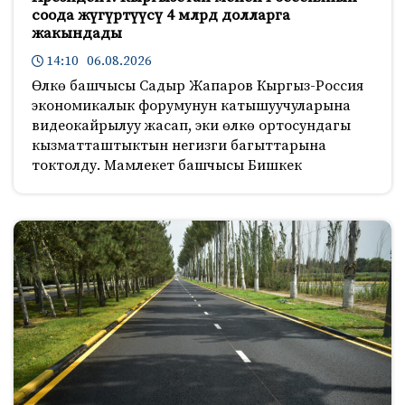
соода жүгүртүүсү 4 млрд долларга
жакындады
14:10 06.08.2026
Өлкө башчысы Садыр Жапаров Кыргыз-Россия
экономикалык форумунун катышуучуларына
видеокайрылуу жасап, эки өлкө ортосундагы
кызматташтыктын негизги багыттарына
токтолду. Мамлекет башчысы Бишкек