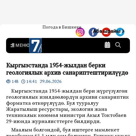
Жаңылыктар — Кыргызстан
Погода в Бишкеке
7-канал. Жаңылыктар —
Аба ырайы
Кыргызстан
MENU
Кыргызстанда 1954-жылдан берки
геологиялык архив санариптештирилүүдө
14:41 29.06.2026
148
Кыргызстанда 1954-жылдан бери жүргүзүлгөн
геологиялык изилдөөлөрдүн архиви санариптик
форматка өткөрүлүүдө. Бул тууралуу
Жаратылыш ресурстары, экология жана
техникалык көзөмөл министри Акыл Токтобаев
29-июнда журналисттерге билдирди.
Маалым болгондой, бул иштерге мамлекет