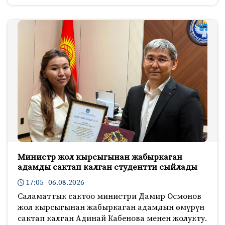
Министр жол кырсыгынан жабыркаган
адамды сактап калган студентти сыйлады
17:05 06.08.2026
Саламаттык сактоо министри Дамир Осмонов
жол кырсыгынан жабыркаган адамдын өмүрүн
сактап калган Адинай Кабенова менен жолукту.