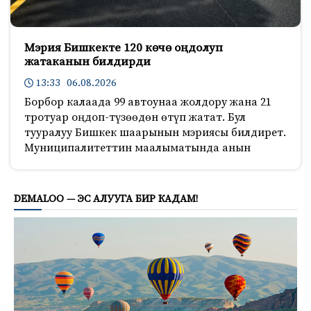
Мэрия Бишкекте 120 көчө оңдолуп
жатаканын билдирди
13:33 06.08.2026
Борбор калаада 99 автоунаа жолдору жана 21
тротуар оңдоп-түзөөдөн өтүп жатат. Бул
тууралуу Бишкек шаарынын мэриясы билдирет.
Муниципалитеттин маалыматында анын
149
DEMALOO — ЭС АЛУУГА БИР КАДАМ!