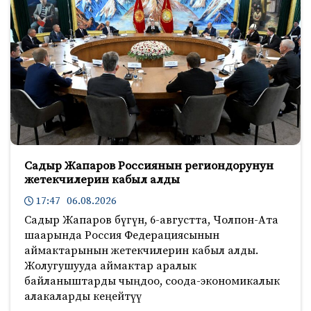
Садыр Жапаров Россиянын региондорунун
жетекчилерин кабыл алды
17:47 06.08.2026
Садыр Жапаров бүгүн, 6-августта, Чолпон-Ата
шаарында Россия Федерациясынын
аймактарынын жетекчилерин кабыл алды.
Жолугушууда аймактар аралык
байланыштарды чыңдоо, соода-экономикалык
алакаларды кеңейтүү