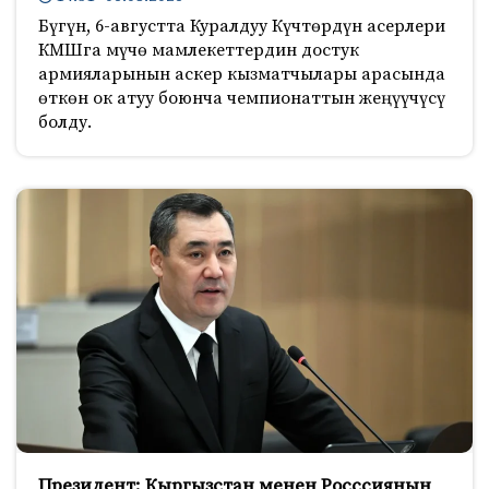
Бүгүн, 6-августта Куралдуу Күчтөрдүн асерлери
КМШга мүчө мамлекеттердин достук
армияларынын аскер кызматчылары арасында
өткөн ок атуу боюнча чемпионаттын жеңүүчүсү
болду.
Президент: Кыргызстан менен Росссиянын