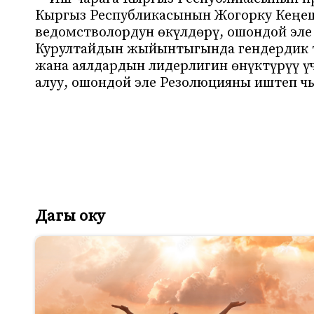
Кыргыз Республикасынын Жогорку Кеңе
ведомстволордун өкүлдөрү, ошондой эле
Курултайдын жыйынтыгында гендердик те
жана аялдардын лидерлигин өнүктүрүү ү
алуу, ошондой эле Резолюцияны иштеп чы
Дагы оку