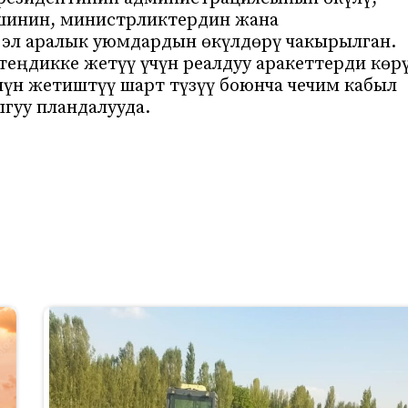
шинин, министрликтердин жана
 эл аралык уюмдардын өкүлдөрү чакырылган.
ңдикке жетүү үчүн реалдуу аракеттерди көр
чүн жетиштүү шарт түзүү боюнча чечим кабыл
гуу пландалууда.