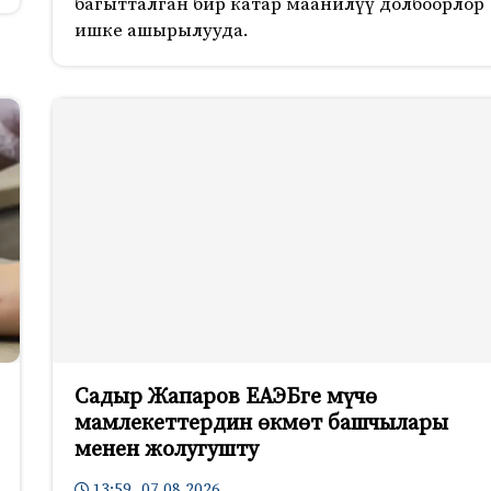
багытталган бир катар маанилүү долбоорлор
ишке ашырылууда.
Садыр Жапаров ЕАЭБге мүчө
мамлекеттердин өкмөт башчылары
менен жолугушту
13:59 07.08.2026