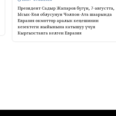
Президент Садыр Жапаров бүгүн, 7-августта,
Ысык-Көл облусунун Чолпон-Ата шаарында
Евразия өкмөттөр аралык кеңешинин
кезектеги жыйынына катышуу үчүн
Кыргызстанга келген Евразия