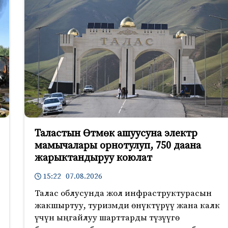
Таластын Өтмөк ашуусуна электр
мамычалары орнотулуп, 750 даана
жарыктандыруу коюлат
15:22 07.08.2026
Талас облусунда жол инфраструктурасын
жакшыртуу, туризмди өнүктүрүү жана калк
үчүн ыңгайлуу шарттарды түзүүгө