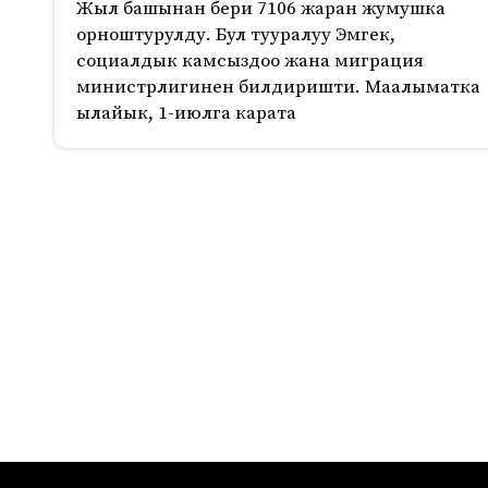
Жыл башынан бери 7106 жаран жумушка
орноштурулду. Бул тууралуу Эмгек,
социалдык камсыздоо жана миграция
министрлигинен билдиришти. Маалыматка
ылайык, 1-июлга карата
1110