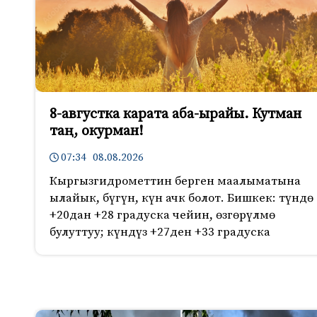
8-августка карата аба-ырайы. Кутман
таң, окурман!
07:34 08.08.2026
Кыргызгидрометтин берген маалыматына
ылайык, бүгүн, күн ачк болот. Бишкек: түндө
+20дан +28 градуска чейин, өзгөрүлмө
булуттуу; күндүз +27ден +33 градуска