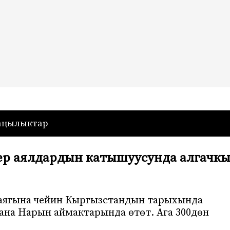
— Кыргызстан
аңылыктар
ер аялдардын катышуусунда алгачк
 аягына чейин Кыргызстандын тарыхында
ана Нарын аймактарында өтөт. Ага 300дөн