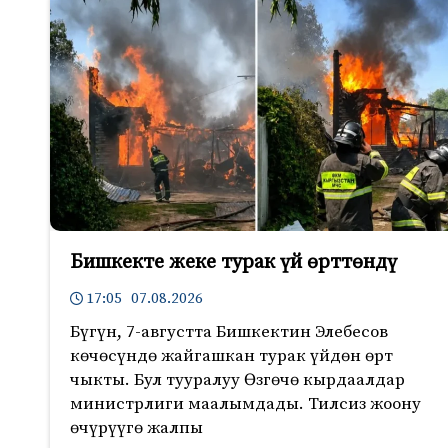
Бишкекте жеке турак үй өрттөндү
17:05 07.08.2026
Бүгүн, 7-августта Бишкектин Элебесов
көчөсүндө жайгашкан турак үйдөн өрт
чыкты. Бул тууралуу Өзгөчө кырдаалдар
министрлиги маалымдады. Тилсиз жоону
өчүрүүгө жалпы