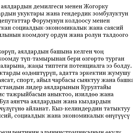
 аялдардын демилгеси менен Жогорку
рдын укуктары жана гендердик зомбулуктун
депутаттар Форумунун колдоосу менен
ткан социалдык-экономикалык жана саясий
ылынын коомдогу ордун жана ролун талдоого
көрүп, аялдардын башына келген чоң
 коомду түп-тамырынан бери өзгөртө турган
аларына, жаңы типтеги потенциалга ээ болду.
ктарды өздөштүрүп, адатта эркектин жумушу
аясат, спорт, айыл чарбасы сыяктуу жана башк
зстандын лидер аялдарынын Курултайы
ис тажрыйбасын аныктоо, изилдөө жана
. Бул аянтча аялдардын жана кыздардын
үлүгүнө айланат. Кыз-келиндердин татыктуу
ясий, социалдык жана экономикалык өнүгүүсү
резидентинин администрациясынын өкүлү,