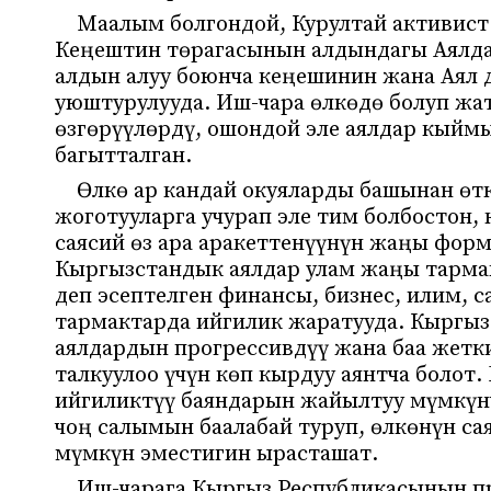
Маалым болгондой, Курултай активист
Кеңештин төрагасынын алдындагы Аялда
алдын алуу боюнча кеңешинин жана Аял 
уюштурулууда. Иш-чара өлкөдө болуп жа
өзгөрүүлөрдү, ошондой эле аялдар кыйм
багытталган.
Өлкө ар кандай окуяларды башынан өт
жоготууларга учурап эле тим болбостон,
саясий өз ара аракеттенүүнүн жаңы форм
Кыргызстандык аялдар улам жаңы тарма
деп эсептелген финансы, бизнес, илим, с
тармактарда ийгилик жаратууда. Кыргы
аялдардын прогрессивдүү жана баа жетк
талкуулоо үчүн көп кырдуу аянтча болот
ийгиликтүү баяндарын жайылтуу мүмкүнч
чоң салымын баалабай туруп, өлкөнүн са
мүмкүн эместигин ырасташат.
Иш-чарага Кыргыз Республикасынын п