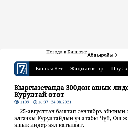
Жаңылыктар — Кыргызстан
Погода в Бишкеке
7-канал. Жаңылыктар 
Аба ырайы
Башкы Бет
Жаңылыктар
Шоу ж
Кыргызстанда 300дөн ашык лид
Курултай өтөт
1109
16:37 24.08.2021
25-августтан баштап сентябрь айынын
алгачкы Курултайдын үч этабы Чүй, Ош ж
ашык лидер аял катышат.