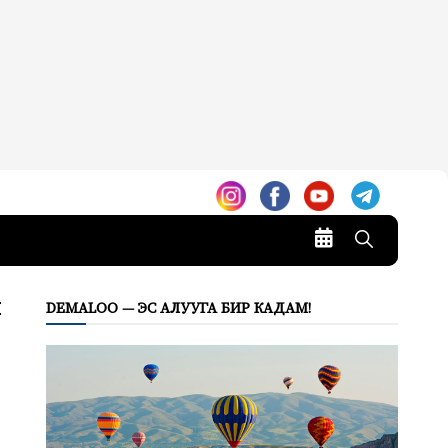
ы
DEMALOO — ЭС АЛУУГА БИР КАДАМ!