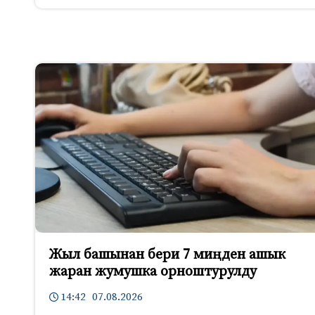
Жыл башынан бери 7 миңден ашык
жаран жумушка орноштурулду
14:42 07.08.2026