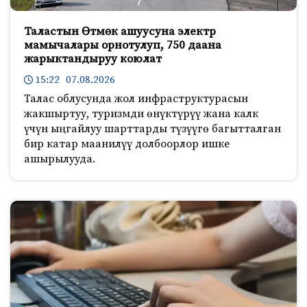
Таластын Өтмөк ашуусуна электр
мамычалары орнотулуп, 750 даана
жарыктандыруу коюлат
15:22 07.08.2026
Талас облусунда жол инфраструктурасын
жакшыртуу, туризмди өнүктүрүү жана калк
үчүн ыңгайлуу шарттарды түзүүгө багытталган
бир катар маанилүү долбоорлор ишке
ашырылууда.