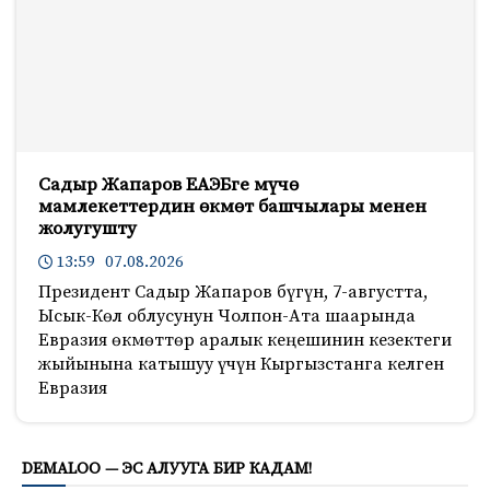
Садыр Жапаров ЕАЭБге мүчө
мамлекеттердин өкмөт башчылары менен
жолугушту
13:59 07.08.2026
Президент Садыр Жапаров бүгүн, 7-августта,
Ысык-Көл облусунун Чолпон-Ата шаарында
Евразия өкмөттөр аралык кеңешинин кезектеги
жыйынына катышуу үчүн Кыргызстанга келген
Евразия
751
DEMALOO — ЭС АЛУУГА БИР КАДАМ!