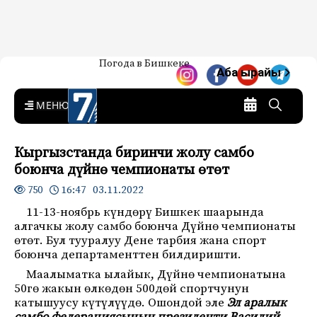
Жаңылыктар — Кыргызстан
Погода в Бишкеке
7-канал. Жаңылыктар —
Аба ырайы
Кыргызстан
MENU
Кыргызстанда биринчи жолу самбо
боюнча дүйнө чемпионаты өтөт
16:47 03.11.2022
750
11-13-ноябрь күндөрү Бишкек шаарында
алгачкы жолу самбо боюнча Дүйнө чемпионаты
өтөт. Бул тууралуу Дене тарбия жана спорт
боюнча департаменттен билдиришти.
Маалыматка ылайык, Дүйнө чемпионатына
50гө жакын өлкөдөн 500дөй спортчунун
катышуусу күтүлүүдө. Ошондой эле
Эл аралык