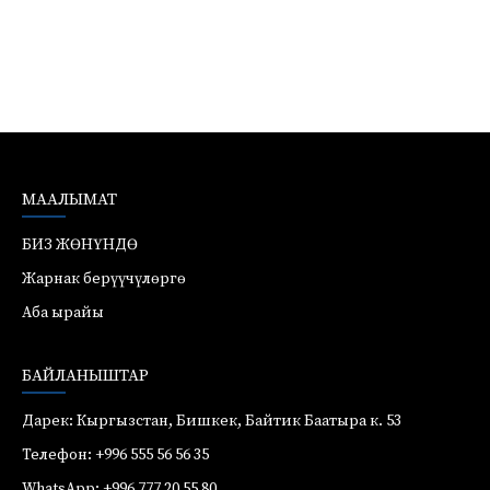
МААЛЫМАТ
БИЗ ЖӨНҮНДӨ
Жарнак берүүчүлөргө
Аба ырайы
БАЙЛАНЫШТАР
Дарек: Кыргызстан, Бишкек, Байтик Баатыра к. 53
Телефон: +996 555 56 56 35
WhatsApp: +996 777 20 55 80