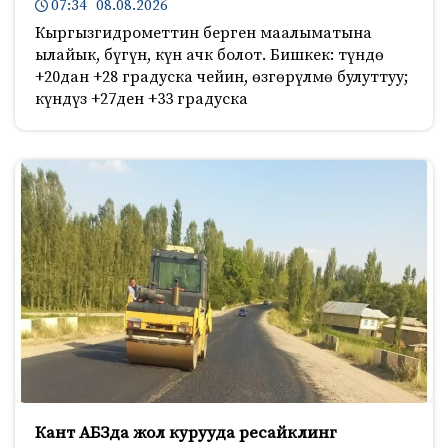
07:34 08.08.2026
Кыргызгидрометтин берген маалыматына
ылайык, бүгүн, күн ачк болот. Бишкек: түндө
+20дан +28 градуска чейин, өзгөрүлмө булуттуу;
күндүз +27ден +33 градуска
Кант АБЗда жол курууда ресайклинг