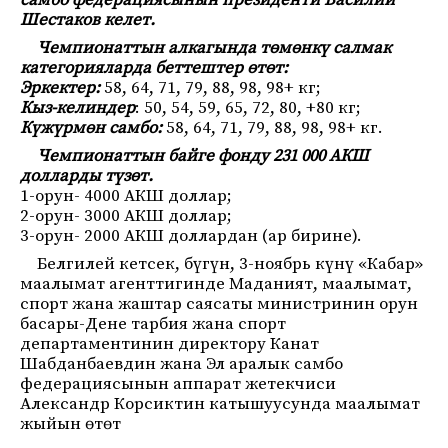
самбо федерациясынын президенти Василий
Шестаков келет.
Чемпионаттын алкагында төмөнкү салмак
категорияларда беттештер өтөт:
Эркектер:
58, 64, 71, 79, 88, 98, 98+ кг;
Кыз-келиндер
: 50, 54, 59, 65, 72, 80, +80 кг;
Күжүрмөн самбо:
58, 64, 71, 79, 88, 98, 98+ кг.
Чемпионаттын байге фонду 231 000 АКШ
долларды түзөт.
1-орун- 4000 АКШ доллар;
2-орун- 3000 АКШ доллар;
3-орун- 2000 АКШ доллардан (ар бирине).
Белгилей кетсек, бүгүн, 3-ноябрь күнү «Кабар»
маалымат агенттигинде Маданият, маалымат,
спорт жана жаштар саясаты министринин орун
басары-Дене тарбия жана спорт
департаментинин директору Канат
Шабданбаевдин жана Эл аралык самбо
федерациясынын аппарат жетекчиси
Александр Корсиктин катышуусунда маалымат
жыйын өтөт