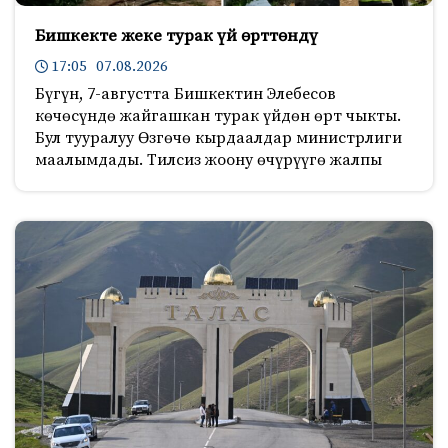
Бишкекте жеке турак үй өрттөндү
17:05 07.08.2026
Бүгүн, 7-августта Бишкектин Элебесов
көчөсүндө жайгашкан турак үйдөн өрт чыкты.
Бул тууралуу Өзгөчө кырдаалдар министрлиги
маалымдады. Тилсиз жоону өчүрүүгө жалпы