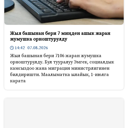
Жыл башынан бери 7 миңден ашык жаран
жумушка орноштурулду
14:42 07.08.2026
Жыл башынан бери 7106 жаран жумушка
орноштурулду. Бул тууралуу Эмгек, социалдык
камсыздоо жана миграция министрлигинен
билдиришти. Маалыматка ылайык, 1-июлга
карата