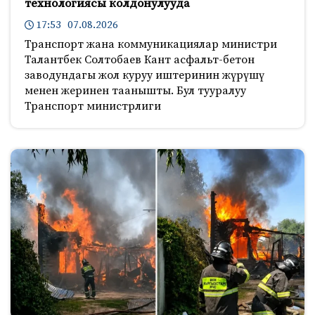
технологиясы колдонулууда
17:53 07.08.2026
Транспорт жана коммуникациялар министри
Талантбек Солтобаев Кант асфальт-бетон
заводундагы жол куруу иштеринин жүрүшү
менен жеринен таанышты. Бул тууралуу
Транспорт министрлиги