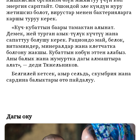
Кышкысын организм өзүн жылытуу үчүн көп
энергия сарптайт. Ошондой эле күндүн нуру
жетишсиз болот, вирустар менен бактерияларга
каршы туруу керек.
«Күч-кубаттын баары тамактан алынат.
Демек, жей турган азык-түлүк күчтүү жана
сапаттуу болушу керек. Рациондо май, белок,
витаминдер, минералдар жана клетчатка
болгону жакшы. Кубаттын көбүн эттен алабыз.
Аны балык жана жумуртка дагы алмаштыра
алат», — деди Тяжельников.
Белгилей кетсек, азыр сельдь, скумбрия жана
сардина балыктары өтө пайдалуу.
Дагы оку