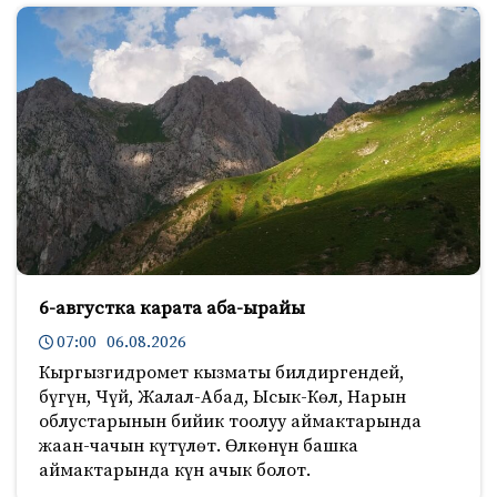
6-августка карата аба-ырайы
07:00 06.08.2026
Кыргызгидромет кызматы билдиргендей,
бүгүн, Чүй, Жалал-Абад, Ысык-Көл, Нарын
облустарынын бийик тоолуу аймактарында
жаан-чачын күтүлөт. Өлкөнүн башка
аймактарында күн ачык болот.