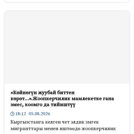
«Көйнөгүн жуубай биттен
көрөт…».Жоопкерчилик мамлекетке гана
эмес, коомго да тийиштүү
18:12 05.08.2026
Кыргызстанга келген чет элдик эмгек
мигранттары менен иштөөдө жоопкерчилик