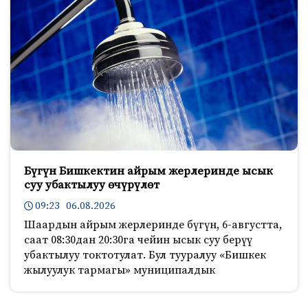
Бүгүн Бишкектин айрым жерлеринде ысык
суу убактылуу өчүрүлөт
09:23 06.08.2026
Шаардын айрым жерлеринде бүгүн, 6-августта,
саат 08:30дан 20:30га чейин ысык суу берүү
убактылуу токтотулат. Бул тууралуу «Бишкек
жылуулук тармагы» муниципалдык