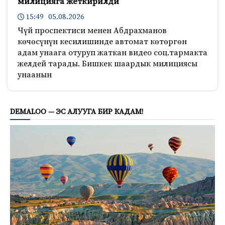
милицияга жеткирилди
15:49 05.08.2026
Чүй проспектиси менен Абдрахманов
көчөсүнүн кесилишинде автомат көтөргөн
адам унаага отуруп жаткан видео соц.тармакта
желдей тарады. Бишкек шаардык милициясы
унаанын
770
DEMALOO — ЭС АЛУУГА БИР КАДАМ!