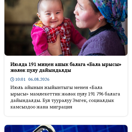
Июлда 191 миңен ашык балага «Бала ырысы»
жөлөк пулу дайындалды
10:01 06.08.2026
Июль айынын жыйынтыгы менен «Бала
ырысы» мамлекеттик жөлөк пулу 191 796 балага
дайындалды. Бул тууралуу Эмгек, социалдык
камсыздоо жана миграция