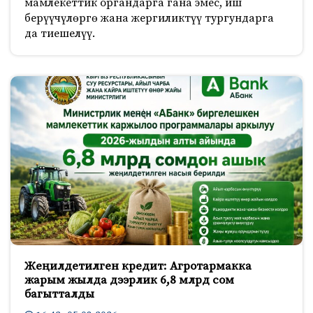
мамлекеттик органдарга гана эмес, иш
берүүчүлөргө жана жергиликтүү тургундарга
да тиешелүү.
Жеңилдетилген кредит: Агротармакка
жарым жылда дээрлик 6,8 млрд сом
багытталды