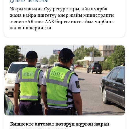
16:42 05.08.2026
Жарым жылда Суу ресурстары, айыл чарба
жана кайра иштетүү өнөр жайы министрлиги
менен «АБанк» ААК биргеликте айыл чарбаны
жана ишкердикти
Бишкекте автомат көтөрүп жүргөн жаран