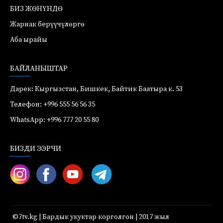
БИЗ ЖӨНҮНДӨ
Жарнак берүүчүлөргө
Аба ырайы
БАЙЛАНЫШТАР
Дарек: Кыргызстан, Бишкек, Байтик Баатыра к. 53
Телефон: +996 555 56 56 35
WhatsApp: +996 777 20 55 80
БИЗДИ ЭЭРЧИ
©7tv.kg | Бардык укуктар корголгон | 2017 жыл