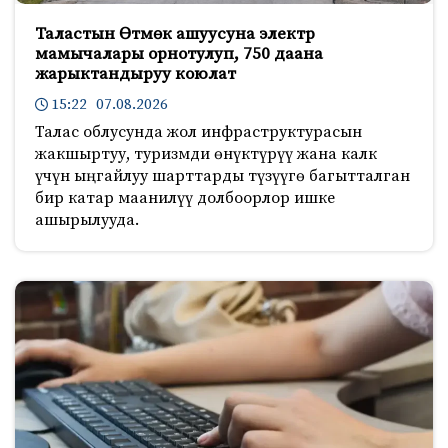
Таластын Өтмөк ашуусуна электр
мамычалары орнотулуп, 750 даана
жарыктандыруу коюлат
15:22 07.08.2026
Талас облусунда жол инфраструктурасын
жакшыртуу, туризмди өнүктүрүү жана калк
үчүн ыңгайлуу шарттарды түзүүгө багытталган
бир катар маанилүү долбоорлор ишке
ашырылууда.