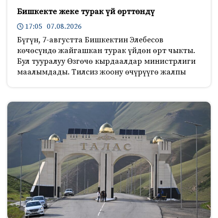
Бишкекте жеке турак үй өрттөндү
17:05 07.08.2026
Бүгүн, 7-августта Бишкектин Элебесов
көчөсүндө жайгашкан турак үйдөн өрт чыкты.
Бул тууралуу Өзгөчө кырдаалдар министрлиги
маалымдады. Тилсиз жоону өчүрүүгө жалпы