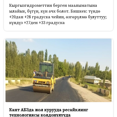
Кыргызгидрометтин берген маалыматына
ылайык, бүгүн, күн ачк болот. Бишкек: түндө
+20дан +28 градуска чейин, өзгөрүлмө булуттуу;
күндүз +27ден +33 градуска
Кант АБЗда жол курууда ресайклинг
технологиясы колдонулууда