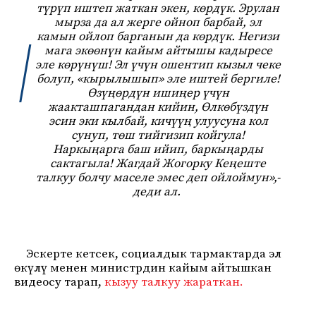
түрүп иштеп жаткан экен, көрдүк. Эрулан
мырза да ал жерге ойноп барбай, эл
камын ойлоп барганын да көрдүк. Негизи
мага экөөнүн кайым айтышы кадыресе
эле көрүнүш! Эл үчүн ошентип кызыл чеке
болуп, «кырылышып» эле иштей бергиле!
Өзүңөрдүн ишиңер үчүн
жаакташпагандан кийин, Өлкөбүздүн
эсин эки кылбай, кичүүң улуусуна кол
сунуп, төш тийгизип койгула!
Наркыңарга баш ийип, баркыңарды
сактагыла! Жагдай Жогорку Кеңеште
талкуу болчу маселе эмес деп ойлоймун»,-
деди ал.
Эскерте кетсек, социалдык тармактарда эл
өкүлү менен министрдин кайым айтышкан
видеосу тарап,
кызуу талкуу жараткан.