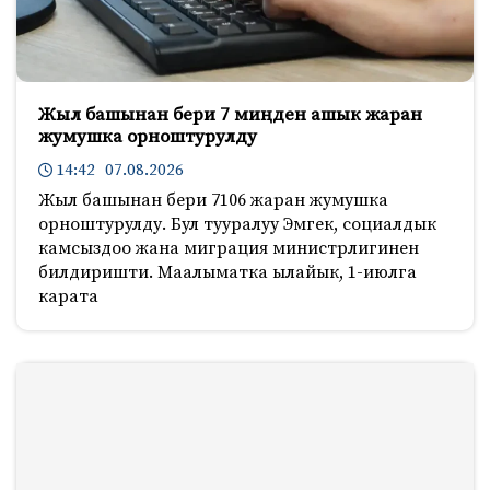
Жыл башынан бери 7 миңден ашык жаран
жумушка орноштурулду
14:42 07.08.2026
Жыл башынан бери 7106 жаран жумушка
орноштурулду. Бул тууралуу Эмгек, социалдык
камсыздоо жана миграция министрлигинен
билдиришти. Маалыматка ылайык, 1-июлга
карата