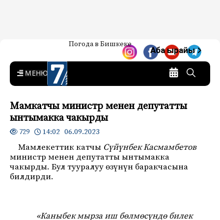
Жаңылыктар — Кыргызстан
Погода в Бишкеке
7-канал. Жаңылыктар —
Аба ырайы
Кыргызстан
MENU
Мамкатчы министр менен депутатты
ынтымакка чакырды
14:02 06.09.2023
729
Мамлекеттик катчы
Сүйүнбек Касмамбетов
министр менен депутатты ынтымакка
чакырды. Бул тууралуу өзүнүн баракчасына
билдирди.
«Каныбек мырза иш бөлмөсүндө билек