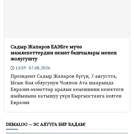
Садыр Жапаров ЕАЭБге мүчө
мамлекеттердин өкмөт башчылары менен
жолугушту
13:59 07.08.2026
Президент Садыр Жапаров бүгүн, 7-августта,
Ысык-Көл облусунун Чолпон-Ата шаарында
Евразия өкмөттөр аралык кеңешинин кезектеги
жыйынына катышуу үчүн Кыргызстанга келген
Евразия
730
DEMALOO — ЭС АЛУУГА БИР КАДАМ!