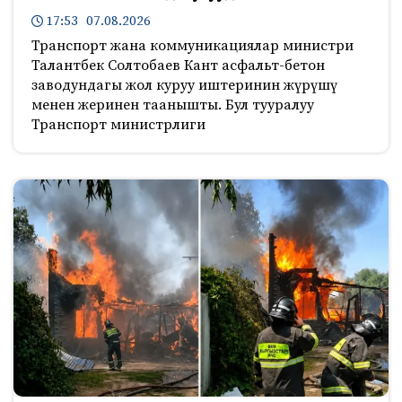
17:53 07.08.2026
Транспорт жана коммуникациялар министри
Талантбек Солтобаев Кант асфальт-бетон
заводундагы жол куруу иштеринин жүрүшү
менен жеринен таанышты. Бул тууралуу
Транспорт министрлиги