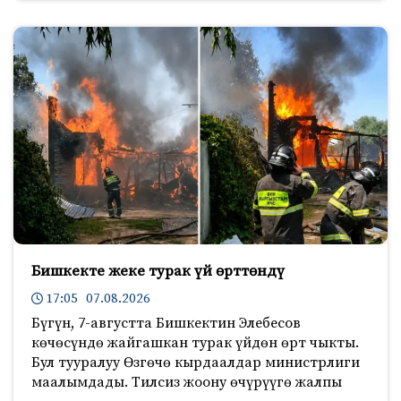
Бишкекте жеке турак үй өрттөндү
17:05 07.08.2026
Бүгүн, 7-августта Бишкектин Элебесов
көчөсүндө жайгашкан турак үйдөн өрт чыкты.
Бул тууралуу Өзгөчө кырдаалдар министрлиги
маалымдады. Тилсиз жоону өчүрүүгө жалпы