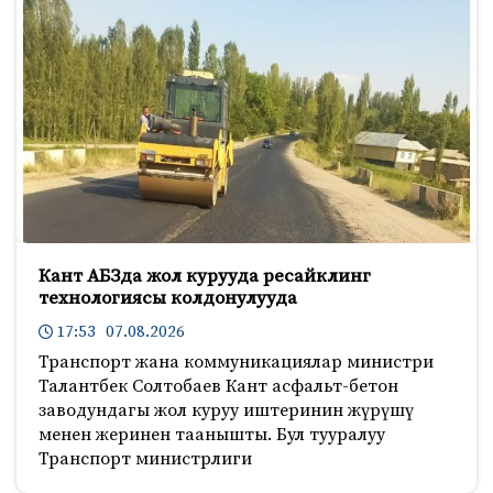
Кант АБЗда жол курууда ресайклинг
технологиясы колдонулууда
17:53 07.08.2026
Транспорт жана коммуникациялар министри
Талантбек Солтобаев Кант асфальт-бетон
заводундагы жол куруу иштеринин жүрүшү
менен жеринен таанышты. Бул тууралуу
Транспорт министрлиги