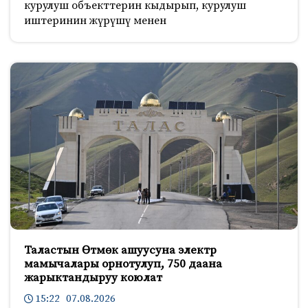
курулуш объекттерин кыдырып, курулуш
иштеринин жүрүшү менен
Таластын Өтмөк ашуусуна электр
мамычалары орнотулуп, 750 даана
жарыктандыруу коюлат
15:22 07.08.2026