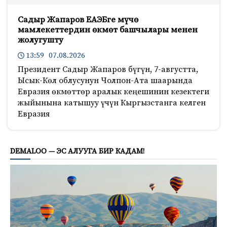
Садыр Жапаров ЕАЭБге мүчө
мамлекеттердин өкмөт башчылары менен
жолугушту
13:59 07.08.2026
Президент Садыр Жапаров бүгүн, 7-августта,
Ысык-Көл облусунун Чолпон-Ата шаарында
Евразия өкмөттөр аралык кеңешинин кезектеги
жыйынына катышуу үчүн Кыргызстанга келген
Евразия
150
DEMALOO — ЭС АЛУУГА БИР КАДАМ!