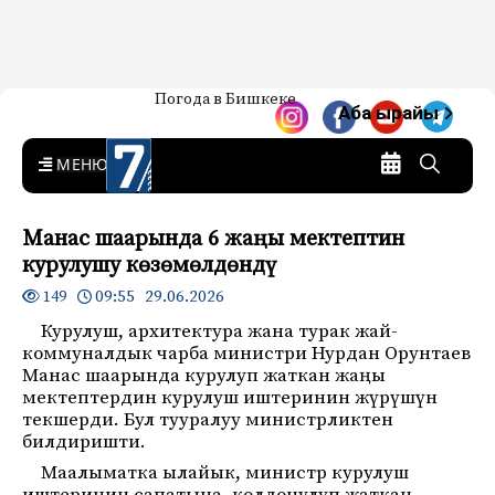
Жаңылыктар — Кыргызстан
Погода в Бишкеке
7-канал. Жаңылыктар —
Аба ырайы
Кыргызстан
MENU
Манас шаарында 6 жаңы мектептин
курулушу көзөмөлдөндү
09:55 29.06.2026
149
Курулуш, архитектура жана турак жай-
коммуналдык чарба министри Нурдан Орунтаев
Манас шаарында курулуп жаткан жаңы
мектептердин курулуш иштеринин жүрүшүн
текшерди. Бул тууралуу министрликтен
билдиришти.
Маалыматка ылайык, министр курулуш