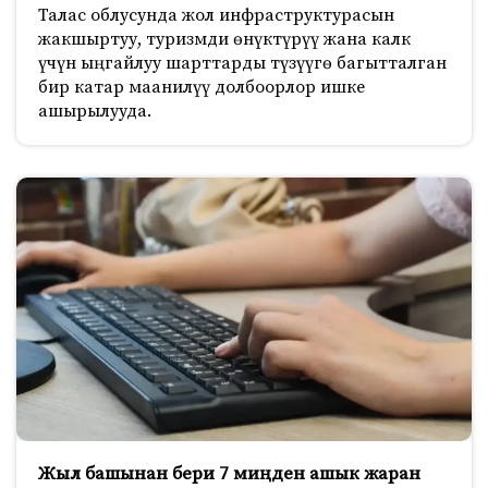
Талас облусунда жол инфраструктурасын
жакшыртуу, туризмди өнүктүрүү жана калк
үчүн ыңгайлуу шарттарды түзүүгө багытталган
бир катар маанилүү долбоорлор ишке
ашырылууда.
Жыл башынан бери 7 миңден ашык жаран