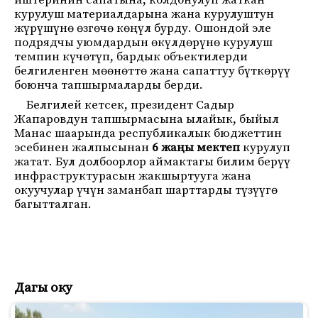
иштеринин сапатына, колдонулуп жаткан
курулуш материалдарына жана курулуштун
жүрүшүнө өзгөчө көңүл бурду. Ошондой эле
подрядчы уюмдардын өкүлдөрүнө курулуш
темпин күчөтүп, бардык объектилерди
белгиленген мөөнөттө жана сапаттуу бүткөрүү
боюнча тапшырмаларды берди.
Белгилей кетсек, президент Садыр
Жапаровдун тапшырмасына ылайык, быйыл
Манас шаарында республикалык бюджеттин
эсебинен жалпысынан
6 жаңы мектеп
курулуп
жатат. Бул долбоорлор аймактагы билим берүү
инфраструктурасын жакшыртууга жана
окуучулар үчүн заманбап шарттарды түзүүгө
багытталган.
Дагы оку