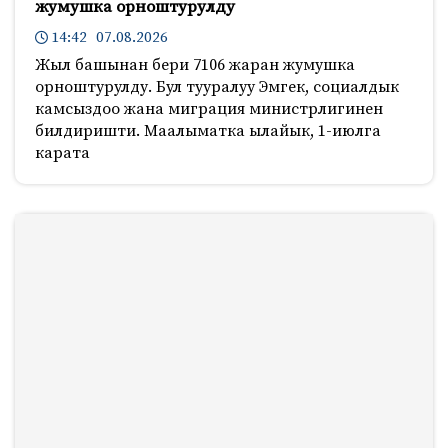
жумушка орноштурулду
14:42 07.08.2026
Жыл башынан бери 7106 жаран жумушка
орноштурулду. Бул тууралуу Эмгек, социалдык
камсыздоо жана миграция министрлигинен
билдиришти. Маалыматка ылайык, 1-июлга
карата