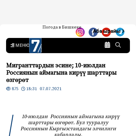
Жаңылыктар — Кыргызстан
Погода в Бишкеке
7-канал. Жаңылыктар —
Аба ырайы
Кыргызстан
MENU
Мигранттардын эсине; 10-июлдан
Россиянын аймагына кирүү шарттары
өзгөрөт
18:31 07.07.2021
875
10-июлдан Россиянын аймагына кирүү
шарттары өзгөрөт. Бул тууралуу
Россиянын Кыргызстандагы элчилиги
кабарлады.