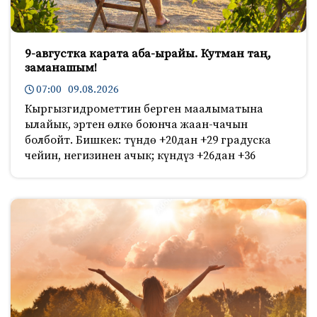
9-августка карата аба-ырайы. Кутман таң,
заманашым!
07:00 09.08.2026
Кыргызгидрометтин берген маалыматына
ылайык, эртен өлкө боюнча жаан-чачын
болбойт. Бишкек: түндө +20дан +29 градуска
чейин, негизинен ачык; күндүз +26дан +36