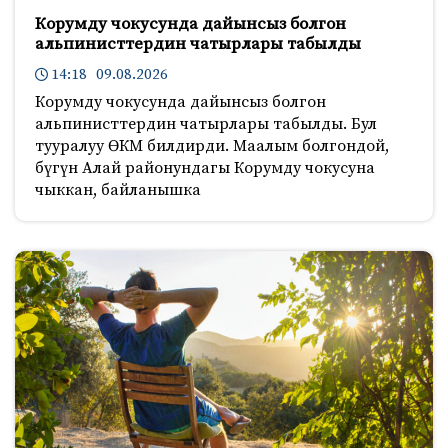
Корумду чокусунда дайынсыз болгон
альпинисттердин чатырлары табылды
14:18 09.08.2026
Корумду чокусунда дайынсыз болгон
альпинисттердин чатырлары табылды. Бул
тууралуу ӨКМ билдирди. Маалым болгондой,
бүгүн Алай районундагы Корумду чокусуна
чыккан, байланышка