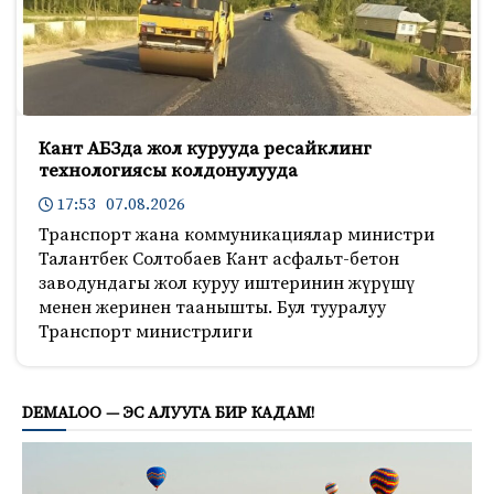
Кант АБЗда жол курууда ресайклинг
технологиясы колдонулууда
17:53 07.08.2026
Транспорт жана коммуникациялар министри
Талантбек Солтобаев Кант асфальт-бетон
заводундагы жол куруу иштеринин жүрүшү
менен жеринен таанышты. Бул тууралуу
Транспорт министрлиги
876
DEMALOO — ЭС АЛУУГА БИР КАДАМ!