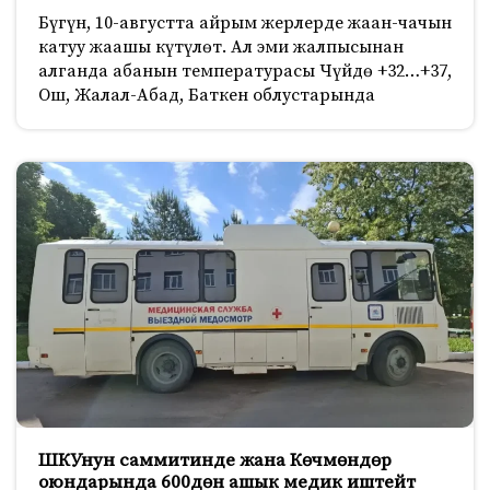
Бүгүн, 10-августта айрым жерлерде жаан-чачын
катуу жаашы күтүлөт. Ал эми жалпысынан
алганда абанын температурасы Чүйдө +32…+37,
Ош, Жалал-Абад, Баткен облустарында
ШКУнун саммитинде жана Көчмөндөр
оюндарында 600дөн ашык медик иштейт