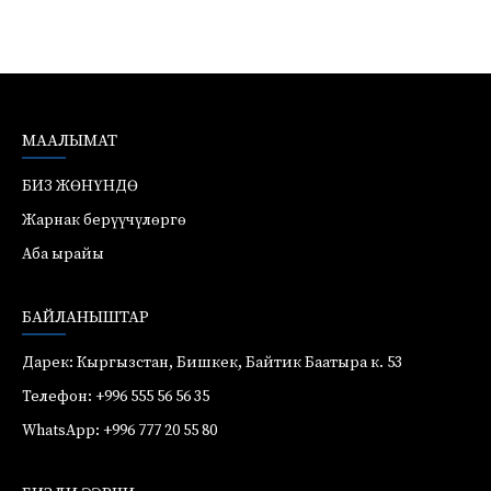
МААЛЫМАТ
БИЗ ЖӨНҮНДӨ
Жарнак берүүчүлөргө
Аба ырайы
БАЙЛАНЫШТАР
Дарек: Кыргызстан, Бишкек, Байтик Баатыра к. 53
Телефон: +996 555 56 56 35
WhatsApp: +996 777 20 55 80