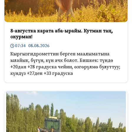
8-августка карата аба-ырайы. Кутман таң,
окурман!
07:34 08.08.2026
Кыргызгидрометтин берген маалыматына
ылайык, бүгүн, күн ачк болот. Бишкек: түндө
+20дан +28 градуска чейин, өзгөрүлмө булуттуу;
күндүз +27ден +33 градуска