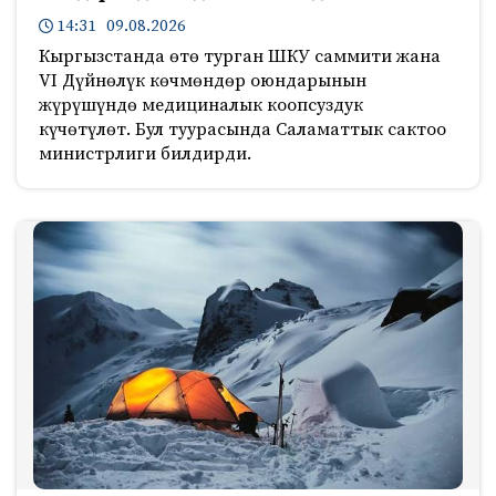
14:31 09.08.2026
Кыргызстанда өтө турган ШКУ саммити жана
VI Дүйнөлүк көчмөндөр оюндарынын
жүрүшүндө медициналык коопсуздук
күчөтүлөт. Бул туурасында Саламаттык сактоо
министрлиги билдирди.