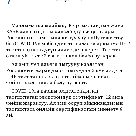
Маалыматка ылайык, Кыргызстандын жана
ЕАЭБ алкагындагы өлкөлөрдүн жарандары
Россиянын аймагына кирүү үчүн «Путешествую
без COVID-19» мобилдик тиркемеси аркылуу ПЧР
тесттен өткөндүгүн далилдеш керек. Тесстен
өткөн убакыт 72 сааттан көп болбошу керек.
Ал эми чет өлкөгө чыгууну каалаган
Россиянын жарандыра чыгуудан 3 күн алдын
ПЧР тест тапшырып, натыйжасы чыкканга
чейин изоляцияда болушу шарт.
COVID-19га каршы эмделгендигин
тастыктаган электрондук сертификат 12 айга
чейин жарактуу. Ал эми ооруп айыккандыгын
тастыктаса онлайн сертификаттын мөөнөтү 6
ай.