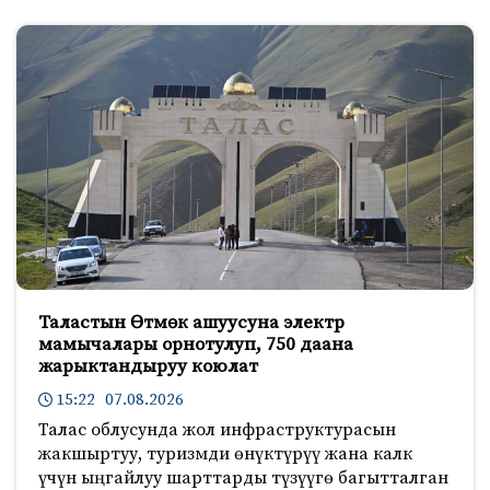
Таластын Өтмөк ашуусуна электр
мамычалары орнотулуп, 750 даана
жарыктандыруу коюлат
15:22 07.08.2026
Талас облусунда жол инфраструктурасын
жакшыртуу, туризмди өнүктүрүү жана калк
үчүн ыңгайлуу шарттарды түзүүгө багытталган