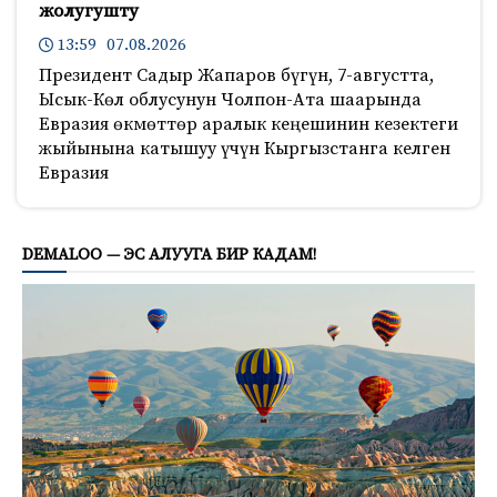
жолугушту
13:59 07.08.2026
Президент Садыр Жапаров бүгүн, 7-августта,
Ысык-Көл облусунун Чолпон-Ата шаарында
Евразия өкмөттөр аралык кеңешинин кезектеги
жыйынына катышуу үчүн Кыргызстанга келген
Евразия
1144
DEMALOO — ЭС АЛУУГА БИР КАДАМ!