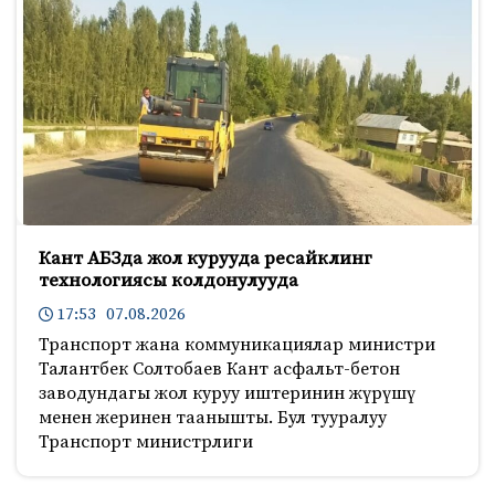
Кант АБЗда жол курууда ресайклинг
технологиясы колдонулууда
17:53 07.08.2026
Транспорт жана коммуникациялар министри
Талантбек Солтобаев Кант асфальт-бетон
заводундагы жол куруу иштеринин жүрүшү
менен жеринен таанышты. Бул тууралуу
Транспорт министрлиги