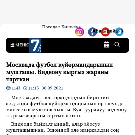
Жаңылыктар — Кыргызстан
Погода в Бишкеке
7-канал. Жаңылыктар —
Аба ырайы
Кыргызстан
MENU
Москвада футбол күйөрмандарынын
мушташы. Видеону кыргыз жараны
тарткан
11:15 30.09.2021
1143
Москвадагы ресторандардын биринин
алдында футбол күйөрмандарынын ортосунда
массалык мушташ чыкты. Бул тууралуу видеону
кыргыз жараны тартып алган.
Видеодо байкалгандай, алар аёосуз
мушташышкан. Ошондой эле жаңжалдан соң