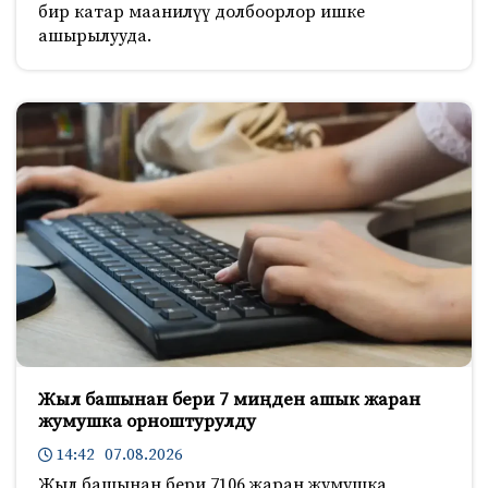
бир катар маанилүү долбоорлор ишке
ашырылууда.
Жыл башынан бери 7 миңден ашык жаран
жумушка орноштурулду
14:42 07.08.2026
Жыл башынан бери 7106 жаран жумушка