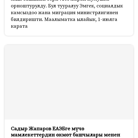
орноштурулду. Бул тууралуу Эмгек, социалдык
камсыздоо жана миграция министрлигинен
билдиришти. Маалыматка ылайык, 1-июлга
карата
Садыр Жапаров ЕАЭБге мүчө
мамлекеттердин өкмөт башчылары менен