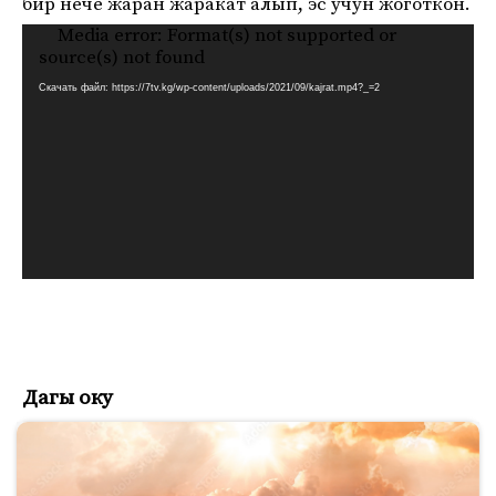
бир нече жаран жаракат алып, эс учун жоготкон.
Media error: Format(s) not supported or
Видеоплеер
source(s) not found
Скачать файл: https://7tv.kg/wp-content/uploads/2021/09/kajrat.mp4?_=2
Дагы оку