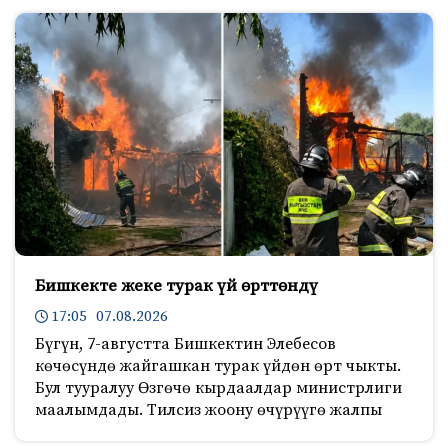
Бишкекте жеке турак үй өрттөндү
17:05 07.08.2026
Бүгүн, 7-августта Бишкектин Элебесов
көчөсүндө жайгашкан турак үйдөн өрт чыкты.
Бул тууралуу Өзгөчө кырдаалдар министрлиги
маалымдады. Тилсиз жоону өчүрүүгө жалпы