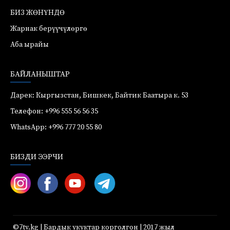
БИЗ ЖӨНҮНДӨ
Жарнак берүүчүлөргө
Аба ырайы
БАЙЛАНЫШТАР
Дарек: Кыргызстан, Бишкек, Байтик Баатыра к. 53
Телефон: +996 555 56 56 35
WhatsApp: +996 777 20 55 80
БИЗДИ ЭЭРЧИ
©7tv.kg | Бардык укуктар корголгон | 2017 жыл