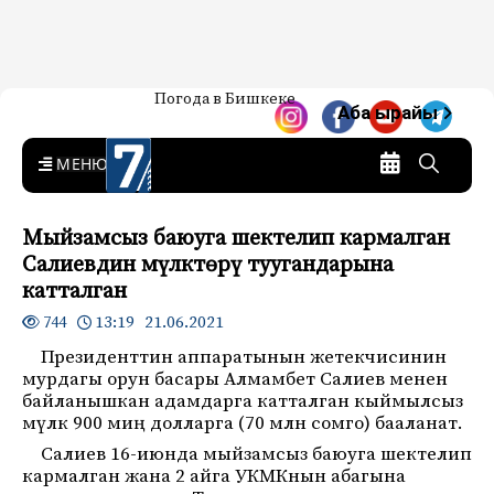
Жаңылыктар — Кыргызстан
Погода в Бишкеке
7-канал. Жаңылыктар —
Аба ырайы
Кыргызстан
MENU
Мыйзамсыз баюуга шектелип кармалган
Салиевдин мүлктөрү туугандарына
катталган
13:19 21.06.2021
744
Президенттин аппаратынын жетекчисинин
мурдагы орун басары Алмамбет Салиев менен
байланышкан адамдарга катталган кыймылсыз
мүлк 900 миң долларга (70 млн сомго) бааланат.
Салиев 16-июнда мыйзамсыз баюуга шектелип
кармалган жана 2 айга УКМКнын абагына