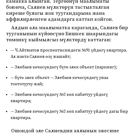
камакка алынган. Тергөөнүн маалыматы
боюнча, Салиев мүлктөрүн тастыкталган
киреше булагы жок туугандарына жана
аффилирленген адамдарга каттап койгон.
Алдын ала маалыматка караганда, Салиев бир
тууганынын күйөөсүнө Бишкек шаарындагы
төмөнкү кыймылсыз мүлктөрдү каттаган:
— Ч.Айтматов проспектисиндеги №91 үйдөгү квартира.
Ал жакта Салиев өзү жашайт;
— Элебаев көчөсүндөгү бүтө элек объект (паркинг);
— бүтө элек объект — Элебаев көчөсүндөгү унаа
токтотуучу жай;
— Элебаев көчөсүндөгү №2 көп кабаттуу үйдөгү
квартира;
— Элебаев көчөсүндөгү №2 көп кабаттуу үйдөгү дагы бир
квартира.
Ошондой эле Салиевдин аялынын эжесине