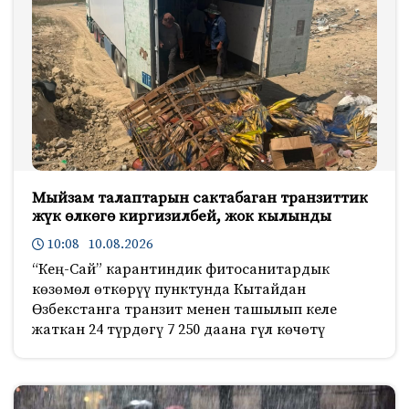
Мыйзам талаптарын сактабаган транзиттик
жүк өлкөгө киргизилбей, жок кылынды
10:08 10.08.2026
“Кең-Сай” карантиндик фитосанитардык
көзөмөл өткөрүү пунктунда Кытайдан
Өзбекстанга транзит менен ташылып келе
жаткан 24 түрдөгү 7 250 даана гүл көчөтү