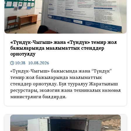
«Түндүк-Чыгыш» жана «Түндүк» темир жол
бажыларында маалыматтык стенддер
орнотулду
10:38 10.08.2026
«Түндүк-Чыгыш» бажысында жана “Түндүк”
темир жол бажыларында маалыматтык
стенддер орнотулду. Бул тууралуу Жаратылыш
ресурстары, экология жана техникалык көзөмөл
министрлиги билдирди.