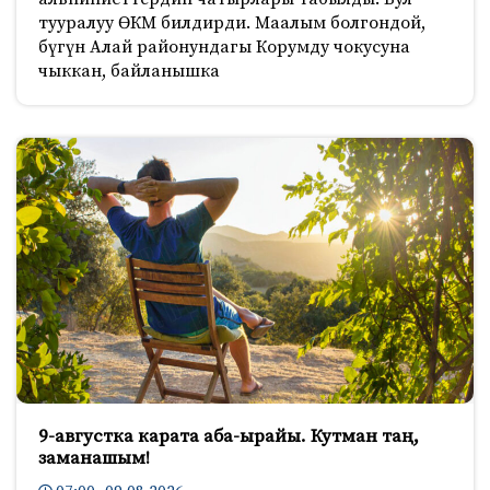
тууралуу ӨКМ билдирди. Маалым болгондой,
бүгүн Алай районундагы Корумду чокусуна
чыккан, байланышка
9-августка карата аба-ырайы. Кутман таң,
заманашым!