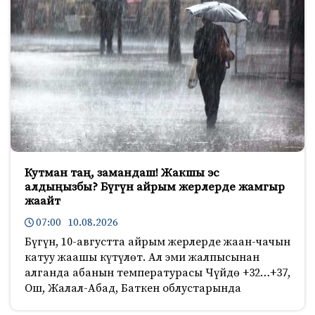
Кутман таң, замандаш! Жакшы эс
алдыңызбы? Бүгүн айрым жерлерде жамгыр
жаайт
07:00 10.08.2026
Бүгүн, 10-августта айрым жерлерде жаан-чачын
катуу жаашы күтүлөт. Ал эми жалпысынан
алганда абанын температурасы Чүйдө +32…+37,
Ош, Жалал-Абад, Баткен облустарында