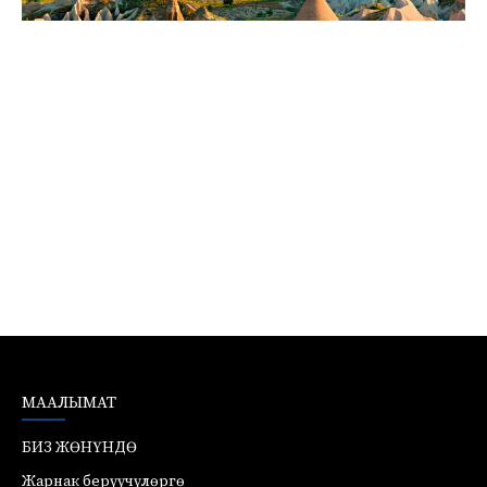
МААЛЫМАТ
БИЗ ЖӨНҮНДӨ
Жарнак берүүчүлөргө