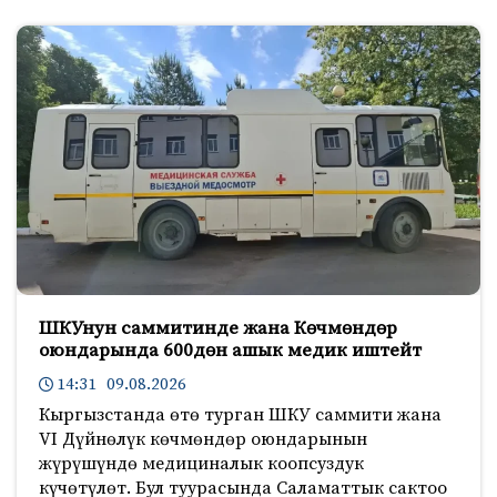
ШКУнун саммитинде жана Көчмөндөр
оюндарында 600дөн ашык медик иштейт
14:31 09.08.2026
Кыргызстанда өтө турган ШКУ саммити жана
VI Дүйнөлүк көчмөндөр оюндарынын
жүрүшүндө медициналык коопсуздук
күчөтүлөт. Бул туурасында Саламаттык сактоо