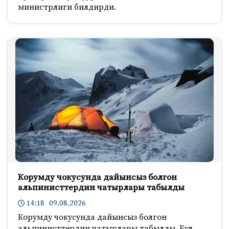
министрлиги билдирди.
Корумду чокусунда дайынсыз болгон
альпинисттердин чатырлары табылды
14:18 09.08.2026
Корумду чокусунда дайынсыз болгон
альпинисттердин чатырлары табылды. Бул