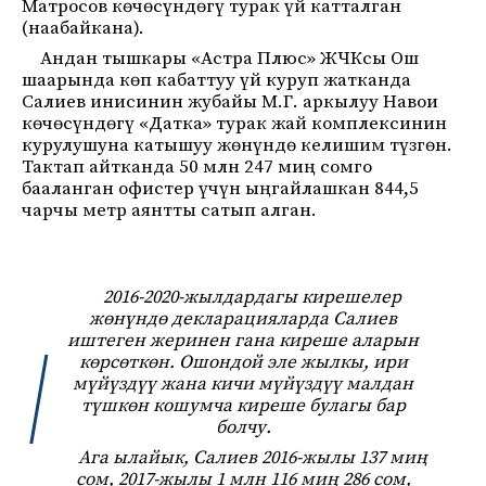
Матросов көчөсүндөгү турак үй катталган
(наабайкана).
Андан тышкары «Астра Плюс» ЖЧКсы Ош
шаарында көп кабаттуу үй куруп жатканда
Салиев инисинин жубайы М.Г. аркылуу Навои
көчөсүндөгү «Датка» турак жай комплексинин
курулушуна катышуу жөнүндө келишим түзгөн.
Тактап айтканда 50 млн 247 миң сомго
бааланган офистер үчүн ыңгайлашкан 844,5
чарчы метр аянтты сатып алган.
2016-2020-жылдардагы кирешелер
жөнүндө декларацияларда Салиев
иштеген жеринен гана киреше аларын
көрсөткөн. Ошондой эле жылкы, ири
мүйүздүү жана кичи мүйүздүү малдан
түшкөн кошумча киреше булагы бар
болчу.
Ага ылайык, Салиев 2016-жылы 137 миң
сом, 2017-жылы 1 млн 116 миң 286 сом,