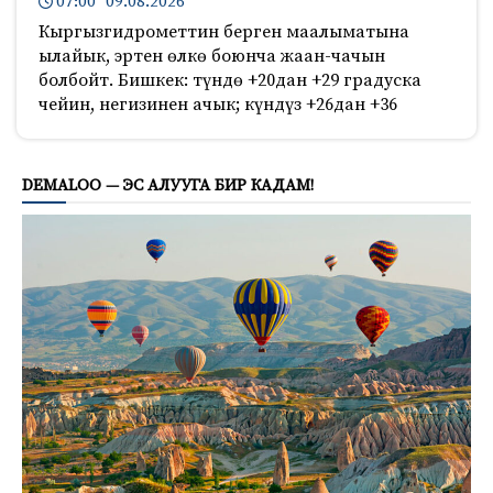
07:00 09.08.2026
Кыргызгидрометтин берген маалыматына
ылайык, эртен өлкө боюнча жаан-чачын
болбойт. Бишкек: түндө +20дан +29 градуска
чейин, негизинен ачык; күндүз +26дан +36
745
DEMALOO — ЭС АЛУУГА БИР КАДАМ!