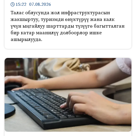
15:22 07.08.2026
Талас облусунда жол инфраструктурасын
жакшыртуу, туризмди өнүктүрүү жана калк
үчүн ыңгайлуу шарттарды түзүүгө багытталган
бир катар маанилүү долбоорлор ишке
ашырылууда.