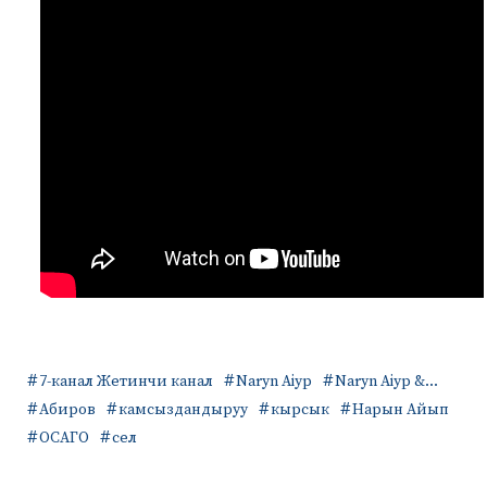
7-канал Жетинчи канал
Naryn Aiyp
Naryn Aiyp &...
Абиров
камсыздандыруу
кырсык
Нарын Айып
ОСАГО
сел