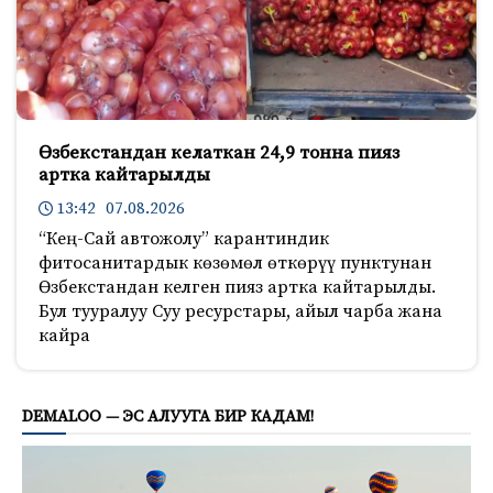
Өзбекстандан келаткан 24,9 тонна пияз
артка кайтарылды
13:42 07.08.2026
“Кең-Сай автожолу” карантиндик
фитосанитардык көзөмөл өткөрүү пунктунан
Өзбекстандан келген пияз артка кайтарылды.
Бул тууралуу Суу ресурстары, айыл чарба жана
кайра
676
DEMALOO — ЭС АЛУУГА БИР КАДАМ!