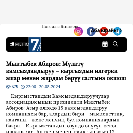
Жаңылыктар — Кыргызстан
Погода в Бишкеке
7-канал. Жаңылыктар —
Аба ырайы
Кыргызстан
MENU
Мыктыбек Абиров: Мүлктү
камсыздандыруу – кыргыздын илгерки
ашар менен жардам берүү салтына окшош
22:00 20.08.2024
675
Кыргызстандын Камсыздандыруучулар
ассоциациясынын президенти Мыктыбек
Абиров: Азыр өлкөдө 15 камсыздандыруу
компаниясы бар, алардын бири – мамлекеттик,
калганы – жеке менчик, бул компаниялардын
баары – Кыргызстандын өзүндө өнүгүп-өскөн
ишканалар. Анткен менен, калктын азыр 12