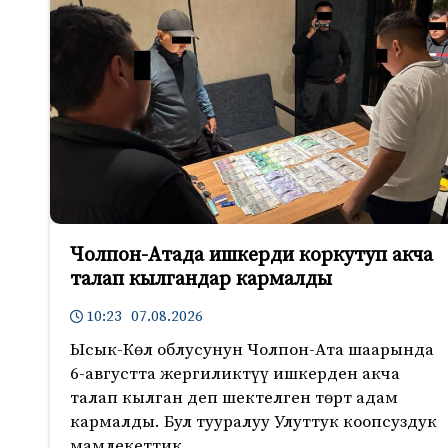
Чолпон-Атада ишкерди коркутуп акча
талап кылгандар кармалды
10:23 07.08.2026
Ысык-Көл облусунун Чолпон-Ата шаарында
6-августта жергиликтүү ишкерден акча
талап кылган деп шектелген төрт адам
кармалды. Бул тууралуу Улуттук коопсуздук
мамлекеттик