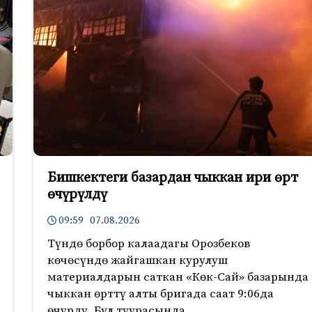
Бишкектеги базардан чыккан ири өрт
өчүрүлдү
09:59 07.08.2026
Түндө борбор калаадагы Орозбеков
көчөсүндө жайгашкан курулуш
материалдарын саткан «Көк-Сай» базарында
чыккан өрттү алты бригада саат 9:06да
өчүрдү. Бул туурасында