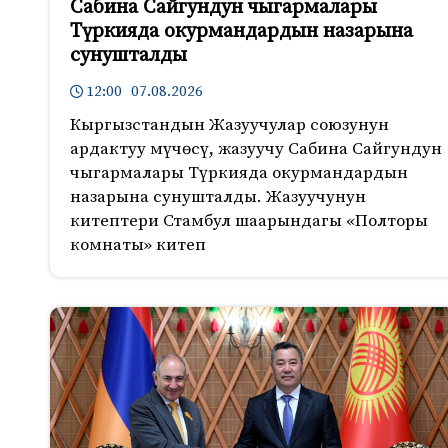
Сабина Сайгундун чыгармалары
Түркияда окурмандардын назарына
сунушталды
12:00 07.08.2026
Кыргызстандын Жазуучулар союзунун
ардактуу мүчөсү, жазуучу Сабина Сайгундун
чыгармалары Түркияда окурмандардын
назарына сунушталды. Жазуучунун
китептери Стамбул шаарындагы «Полторы
комнаты» китеп