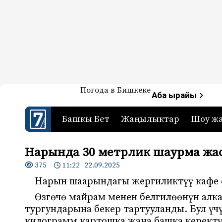
Жаңылыктар — Кыргызстан
Погода в Бишкеке
7-канал. Жаңылыктар 
Аба ырайы
Башкы Бет
Жаңылыктар
Шоу ж
Нарында 30 метрлик шаурма жа
375
11:22 22.09.2025
Нарын шаарындагы жергиликтүү кафе 
Өзгөчө майрам менен белгилөөнүн алк
тургундарына бекер тартууланды. Бул үчү
килограмм картошка жана башка керектү