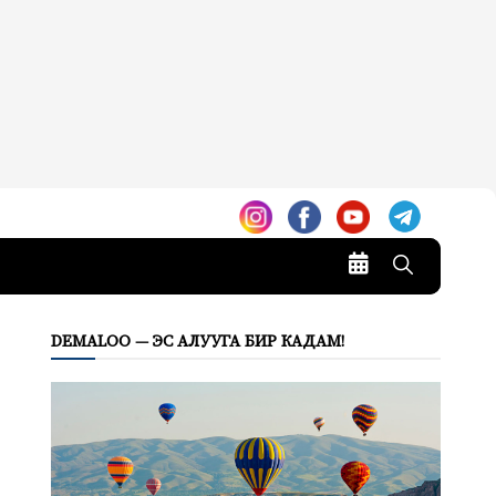
DEMALOO — ЭС АЛУУГА БИР КАДАМ!