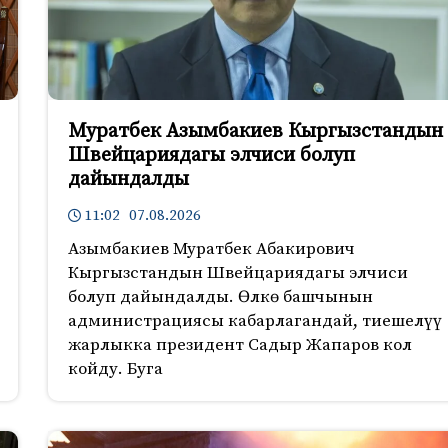
Муратбек Азымбакиев Кыргызстандын
Швейцариядагы элчиси болуп
дайындалды
11:02 07.08.2026
Азымбакиев Муратбек Абакирович
Кыргызстандын Швейцариядагы элчиси
болуп дайындалды. Өлкө башчынын
администрациясы кабарлагандай, тиешелүү
жарлыкка президент Садыр Жапаров кол
койду. Буга