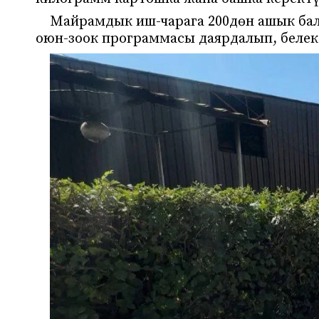
Майрамдык иш-чарага 200дөн ашык бал
оюн-зоок программасы даярдалып, белек