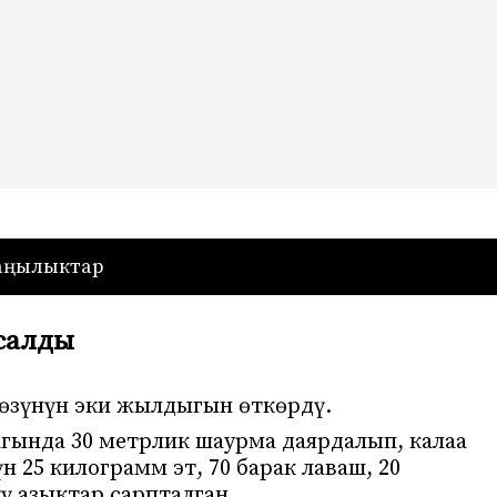
— Кыргызстан
аңылыктар
салды
өзүнүн эки жылдыгын өткөрдү.
агында 30 метрлик шаурма даярдалып, калаа
н 25 килограмм эт, 70 барак лаваш, 20
ү азыктар сарпталган.