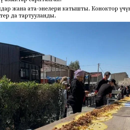
дар жана ата-энелери катышты. Коноктор үчү
тер да тартууланды.