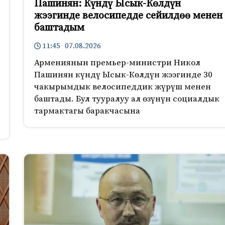
Пашинян: Күндү Ысык-Көлдүн
жээгинде велосипедде сейилдөө менен
баштадым
11:45 07.08.2026
Армениянын премьер-министри Никол
Пашинян күндү Ысык-Көлдүн жээгинде 30
чакырымдык велосипеддик жүрүш менен
баштады. Бул тууралуу ал өзүнүн социалдык
тармактагы баракчасына