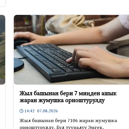
Жыл башынан бери 7 миңден ашык
жаран жумушка орноштурулду
14:42 07.08.2026
Жыл башынан бери 7106 жаран жумушка
орноштурулду. Бул тууралуу Эмгек,