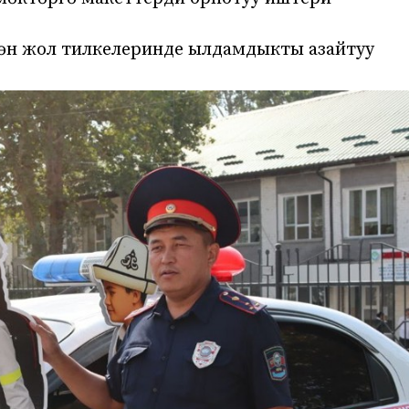
ргөн жол тилкелеринде ылдамдыкты азайтуу