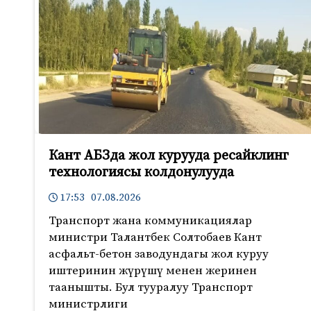
Кант АБЗда жол курууда ресайклинг
технологиясы колдонулууда
17:53 07.08.2026
Транспорт жана коммуникациялар
министри Талантбек Солтобаев Кант
асфальт-бетон заводундагы жол куруу
иштеринин жүрүшү менен жеринен
таанышты. Бул тууралуу Транспорт
министрлиги