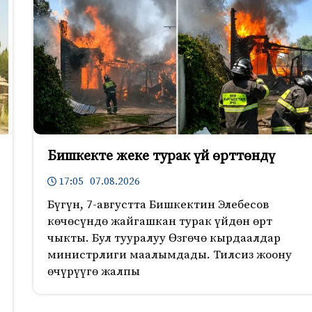
Бишкекте жеке турак үй өрттөндү
17:05 07.08.2026
Бүгүн, 7-августта Бишкектин Элебесов
көчөсүндө жайгашкан турак үйдөн өрт
чыкты. Бул тууралуу Өзгөчө кырдаалдар
министрлиги маалымдады. Тилсиз жоону
өчүрүүгө жалпы