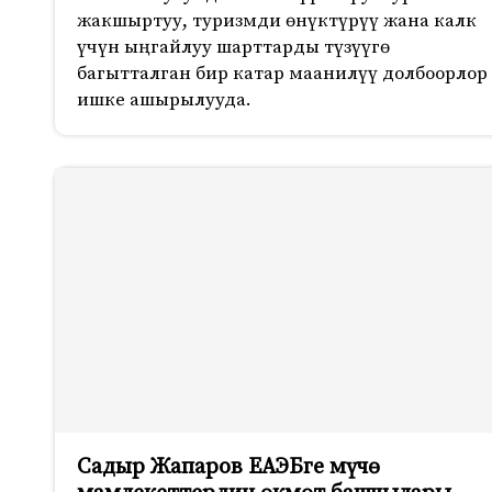
жакшыртуу, туризмди өнүктүрүү жана калк
үчүн ыңгайлуу шарттарды түзүүгө
багытталган бир катар маанилүү долбоорлор
ишке ашырылууда.
Садыр Жапаров ЕАЭБге мүчө