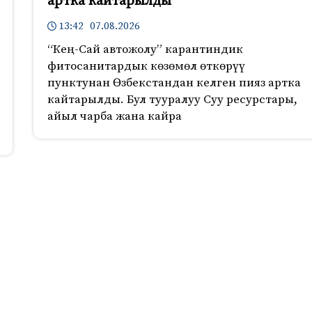
артка кайтарылды
13:42 07.08.2026
“Кең-Сай автожолу” карантиндик
фитосанитардык көзөмөл өткөрүү
пунктунан Өзбекстандан келген пияз артка
кайтарылды. Бул тууралуу Суу ресурстары,
айыл чарба жана кайра