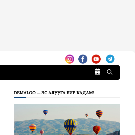
DEMALOO — ЭС АЛУУГА БИР КАДАМ!