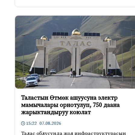
Таластын Өтмөк ашуусуна электр
мамычалары орнотулуп, 750 даана
жарыктандыруу коюлат
15:22 07.08.2026
Талас облусунда жол инфраструктурасын