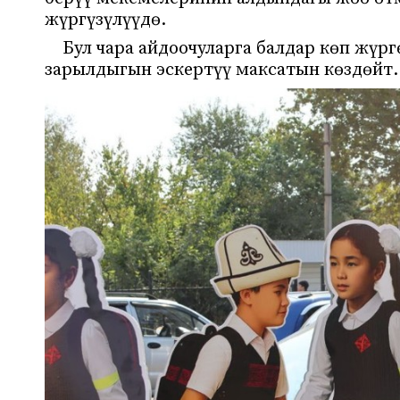
жүргүзүлүүдө.
Бул чара айдоочуларга балдар көп жү
зарылдыгын эскертүү максатын көздөйт.