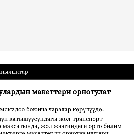
— Кыргызстан
аңылыктар
улардын макеттери орнотулат
амсыздоо боюнча чаралар көрүлүүдө.
үн катышуусундагы жол-транспорт
 максатында, жол жээгиндеги орто билим
мөктөргө макеттерди орнотуу иштери