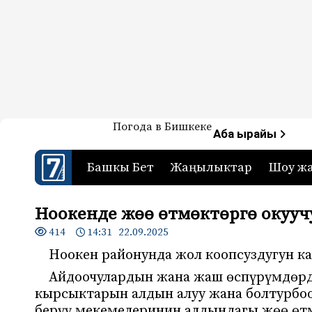
Жаңылыктар — Кыргызстан
Погода в Бишкеке
7-канал. Жаңылыктар 
Аба ырайы
Башкы Бет
Жаңылыктар
Шоу ж
Ноокенде жөө өтмөктөргө окууч
414
14:31 22.09.2025
Ноокен районунда жол коопсуздугун к
Айдоочулардын жана жаш өспүрүмдөрд
кырсыктарын алдын алуу жана болтурбоо
берүү мекемелеринин алдындагы жөө өт