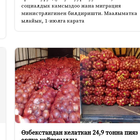
социалдык камсыздоо жана миграция
министрлигинен билдиришти. Маалыматка
ылайык, 1-июлга карата
Өзбекстандан келаткан 24,9 тонна пияз