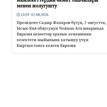
мамлекеттердин өкмөт башчылары
менен жолугушту
13:59 07.08.2026
Президент Садыр Жапаров бүгүн, 7-августта,
Ысык-Көл облусунун Чолпон-Ата шаарында
Евразия өкмөттөр аралык кеңешинин
кезектеги жыйынына катышуу үчүн
Кыргызстанга келген Евразия
415