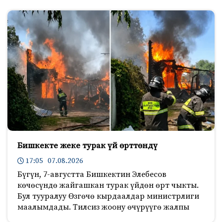
Бишкекте жеке турак үй өрттөндү
17:05 07.08.2026
Бүгүн, 7-августта Бишкектин Элебесов
көчөсүндө жайгашкан турак үйдөн өрт чыкты.
Бул тууралуу Өзгөчө кырдаалдар министрлиги
маалымдады. Тилсиз жоону өчүрүүгө жалпы