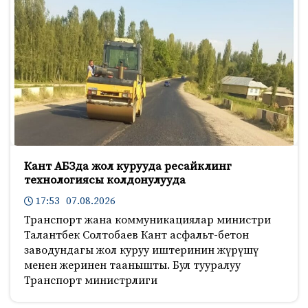
Кант АБЗда жол курууда ресайклинг
технологиясы колдонулууда
17:53 07.08.2026
Транспорт жана коммуникациялар министри
Талантбек Солтобаев Кант асфальт-бетон
заводундагы жол куруу иштеринин жүрүшү
менен жеринен таанышты. Бул тууралуу
Транспорт министрлиги