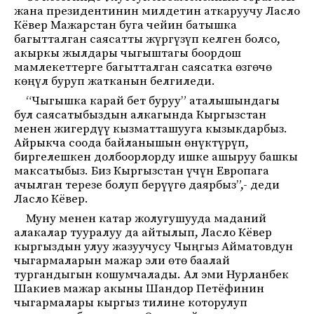
жана президентинин милдетин аткаруучу Ласло
Кёвер Мажарстан буга чейин батышка
багытталган саясатты жүргүзүп келген болсо,
акыркы жылдары чыгыштагы боордош
мамлекеттерге багытталган саясатка өзгөчө
көңүл буруп жатканын белгиледи.
“Чыгышка карай бет буруу” аталышындагы
бул саясатыбыздын алкагында Кыргызстан
менен жигердүү кызматташууга кызыкдарбыз.
Айрыкча соода байланышын өнүктүрүп,
биргелешкен долбоорлорду ишке ашыруу башкы
максатыбыз. Биз Кыргызстан үчүн Европага
ачылган терезе болуп берүүгө даярбыз”,- деди
Ласло Кёвер.
Муну менен катар жолугушууда маданий
алакалар тууралуу да айтылып, Ласло Кёвер
кыргыздын улуу жазуучусу Чыңгыз Айматовдун
чыгармаларын мажар эли өтө баалай
тургандыгын кошумчалады. Ал эми Нурланбек
Шакиев мажар акыны Шандор Петёфинин
чыгармалары кыргыз тилине которулуп