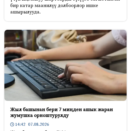
бир катар маанилүү долбоорлор ишке
ашырылууда.
Жыл башынан бери 7 миңден ашык жаран
жумушка орноштурулду
14:42 07.08.2026