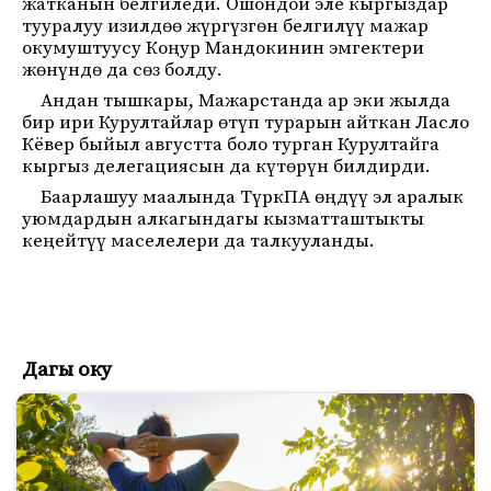
жатканын белгиледи. Ошондой эле кыргыздар
тууралуу изилдөө жүргүзгөн белгилүү мажар
окумуштуусу Коңур Мандокинин эмгектери
жөнүндө да сөз болду.
Андан тышкары, Мажарстанда ар эки жылда
бир ири Курултайлар өтүп турарын айткан Ласло
Кёвер быйыл августта боло турган Курултайга
кыргыз делегациясын да күтөрүн билдирди.
Баарлашуу маалында ТүркПА өңдүү эл аралык
уюмдардын алкагындагы кызматташтыкты
кеңейтүү маселелери да талкууланды.
Дагы оку