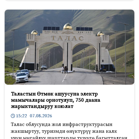
Таластын Өтмөк ашуусуна электр
мамычалары орнотулуп, 750 даана
жарыктандыруу коюлат
15:22 07.08.2026
Талас облусунда жол инфраструктурасын
жакшыртуу, туризмди өнүктүрүү жана калк
үчүн ыңгайлуу шарттарды түзүүгө багытталган