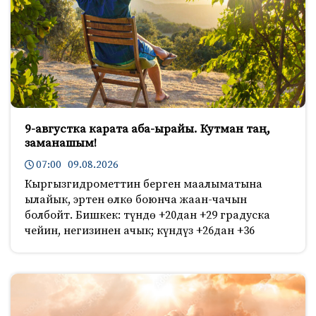
9-августка карата аба-ырайы. Кутман таң,
заманашым!
07:00 09.08.2026
Кыргызгидрометтин берген маалыматына
ылайык, эртен өлкө боюнча жаан-чачын
болбойт. Бишкек: түндө +20дан +29 градуска
чейин, негизинен ачык; күндүз +26дан +36