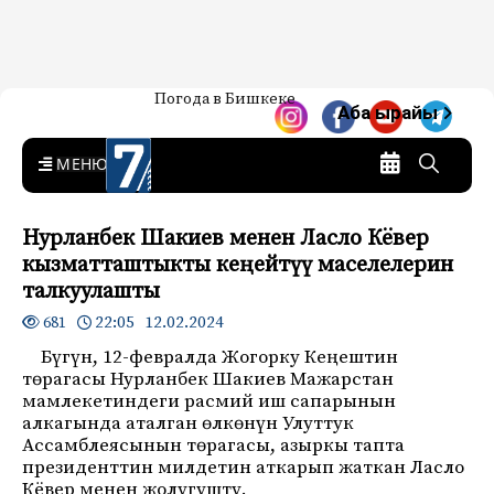
Жаңылыктар — Кыргызстан
Погода в Бишкеке
7-канал. Жаңылыктар —
Аба ырайы
Кыргызстан
MENU
Нурланбек Шакиев менен Ласло Кёвер
кызматташтыкты кеңейтүү маселелерин
талкуулашты
22:05 12.02.2024
681
Бүгүн, 12-февралда Жогорку Кеңештин
төрагасы Нурланбек Шакиев Мажарстан
мамлекетиндеги расмий иш сапарынын
алкагында аталган өлкөнүн Улуттук
Ассамблеясынын төрагасы, азыркы тапта
президенттин милдетин аткарып жаткан Ласло
Кёвер менен жолугушту.