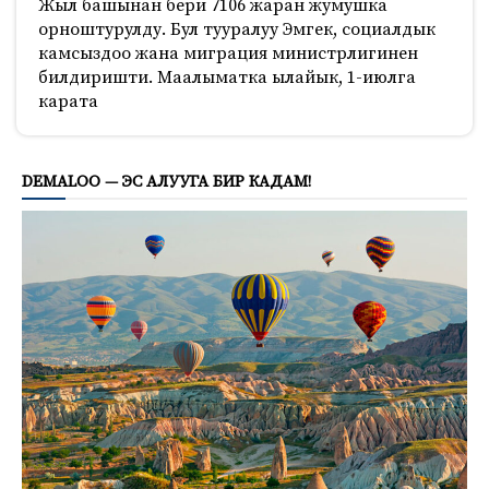
Жыл башынан бери 7106 жаран жумушка
орноштурулду. Бул тууралуу Эмгек, социалдык
камсыздоо жана миграция министрлигинен
билдиришти. Маалыматка ылайык, 1-июлга
карата
682
DEMALOO — ЭС АЛУУГА БИР КАДАМ!