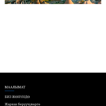
МААЛЫМАТ
БИЗ ЖӨНҮНДӨ
Жарнак берүүчүлөргө