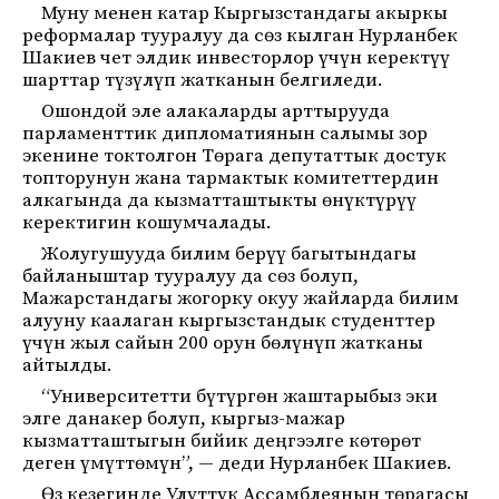
Муну менен катар Кыргызстандагы акыркы
реформалар тууралуу да сөз кылган Нурланбек
Шакиев чет элдик инвесторлор үчүн керектүү
шарттар түзүлүп жатканын белгиледи.
Ошондой эле алакаларды арттырууда
парламенттик дипломатиянын салымы зор
экенине токтолгон Төрага депутаттык достук
топторунун жана тармактык комитеттердин
алкагында да кызматташтыкты өнүктүрүү
керектигин кошумчалады.
Жолугушууда билим берүү багытындагы
байланыштар тууралуу да сөз болуп,
Мажарстандагы жогорку окуу жайларда билим
алууну каалаган кыргызстандык студенттер
үчүн жыл сайын 200 орун бөлүнүп жатканы
айтылды.
“Университетти бүтүргөн жаштарыбыз эки
элге данакер болуп, кыргыз-мажар
кызматташтыгын бийик деңгээлге көтөрөт
деген үмүттөмүн”, — деди Нурланбек Шакиев.
Өз кезегинде Улуттук Ассамблеянын төрагасы