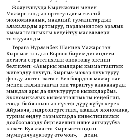
Жолугушууда Кыргызстан менен
Мажарстандын ортосундагы саясий-
экономикалык, маданий-гуманитардык
алакаларды арттыруу, парламенттер аралык
кызматташтыкты кеңейтүү маселелери
талкууланды.
Төрага Нурланбек Шакиев Мажарстан
Кыргызстандын Европа биримдигиндеги
негизги стратегиялык өнөктөшү экенин
белгилеп: «Акыркы жылдары кызматташтык
жигердүү өнүгүп, Кыргыз-мажар өнүктүрүү
фонду иштеп жатат. Биз боордош мажар эли
менен калыптанган эки тараптуу алакаларды
мындан ары да өнүктүрүүгө кызыкдарбыз.
Экономикалык кызматташтыкты кеңейтип,
соода байланышын күчтөндүрүшүбүз керек.
Айрыкча, гидроэнергетика, жашыл экономика,
туризм өңдүү тармактарда инвестициялык
долбоорлорду биргелешип ишке ашыруубуз
кажет. Бул жаатта Кыргызстандын
мүмкүнчүлүктөрү өтө чоң», — деди.