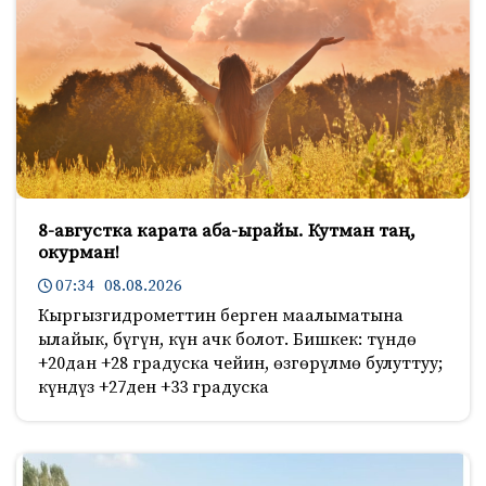
8-августка карата аба-ырайы. Кутман таң,
окурман!
07:34 08.08.2026
Кыргызгидрометтин берген маалыматына
ылайык, бүгүн, күн ачк болот. Бишкек: түндө
+20дан +28 градуска чейин, өзгөрүлмө булуттуу;
күндүз +27ден +33 градуска