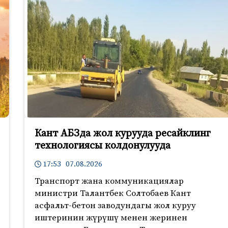
Кант АБЗда жол курууда ресайклинг
технологиясы колдонулууда
17:53 07.08.2026
Транспорт жана коммуникациялар
министри Талантбек Солтобаев Кант
асфальт-бетон заводундагы жол куруу
иштеринин жүрүшү менен жеринен