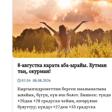
8-августка карата аба-ырайы. Кутман
таң, окурман!
07:34 08.08.2026
Кыргызгидрометтин берген маалыматына
ылайык, бүгүн, күн ачк болот. Бишкек: түндө
+20дан +28 градуска чейин, өзгөрүлмө
булуттуу; күндүз +27ден +33 градуска