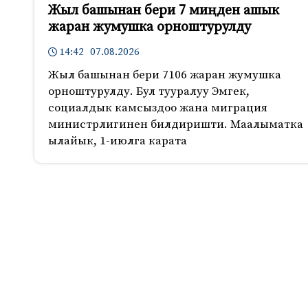
Жыл башынан бери 7 миңден ашык
жаран жумушка орноштурулду
14:42 07.08.2026
Жыл башынан бери 7106 жаран жумушка
орноштурулду. Бул тууралуу Эмгек,
социалдык камсыздоо жана миграция
министрлигинен билдиришти. Маалыматка
ылайык, 1-июлга карата
511