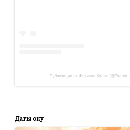
Публикация от Жетинчи Канал (@7kanal_of
Дагы оку