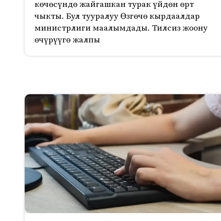
көчөсүндө жайгашкан турак үйдөн өрт
чыкты. Бул тууралуу Өзгөчө кырдаалдар
министрлиги маалымдады. Тилсиз жоону
өчүрүүгө жалпы