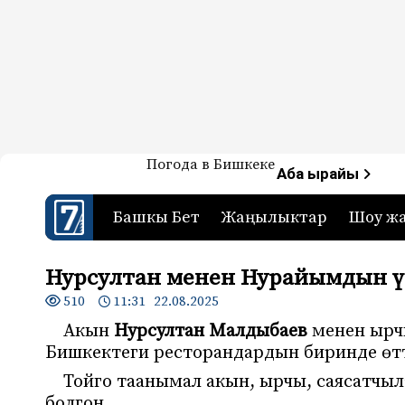
Жаңылыктар — Кыргызстан
Погода в Бишкеке
7-канал. Жаңылыктар 
Аба ырайы
Башкы Бет
Жаңылыктар
Шоу ж
Нурсултан менен Нурайымдын ү
510
11:31 22.08.2025
Акын
Нурсултан Малдыбаев
менен ыр
Бишкектеги ресторандардын биринде өт
Тойго таанымал акын, ырчы, саясатчыл
болгон.