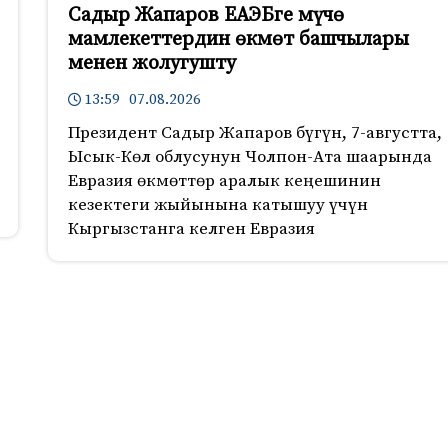
Садыр Жапаров ЕАЭБге мүчө
мамлекеттердин өкмөт башчылары
менен жолугушту
13:59 07.08.2026
Президент Садыр Жапаров бүгүн, 7-августта,
Ысык-Көл облусунун Чолпон-Ата шаарында
Евразия өкмөттөр аралык кеңешинин
кезектеги жыйынына катышуу үчүн
Кыргызстанга келген Евразия