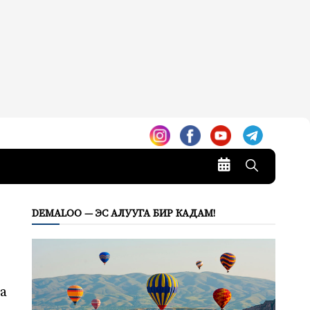
DEMALOO — ЭС АЛУУГА БИР КАДАМ!
а