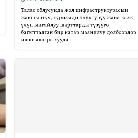
Талас облусунда жол инфраструктурасын
жакшыртуу, туризмди өнүктүрүү жана калк
үчүн ыңгайлуу шарттарды түзүүгө
багытталган бир катар маанилүү долбоорлор
ишке ашырылууда.