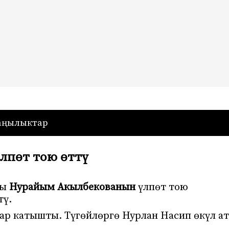
— Кыргызстан
аңылыктар
лпөт тою өттү
чы
Нурайым Акылбекованын
үлпөт тою
тү.
ар катышты. Түгөйлөргө Нурлан Насип өкүл ат