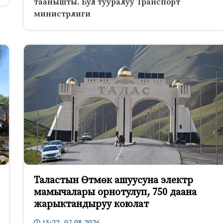
таанышты. Бул тууралуу Транспорт
министрлиги
Таластын Өтмөк ашуусуна электр
мамычалары орнотулуп, 750 даана
жарыктандыруу коюлат
15:22 07.08.2026