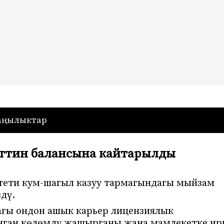
— Кыргызстан
аңылыктар
ттин балансына кайтарылды
тети кум-шагыл казуу тармагындагы мыйзам
дү.
агы ондон ашык карьер лицензиялык
ынган көлөмдү жашырганы жана мамлекетке ир