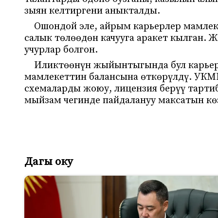
зыян келтиргени аныкталды.
Ошондой эле, айрым карьерлер мамлек
салык төлөөдөн качууга аракет кылган.
учурлар болгон.
Иликтөөнүн жыйынтыгында бул карьер
мамлекеттин балансына өткөрүлдү. УКМК
схемаларды жоюу, лицензия берүү тарт
мыйзам чегинде пайдалануу максатын кө
Дагы оку