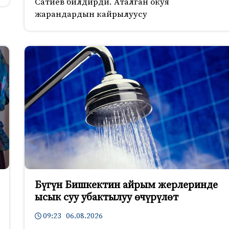
Сатиев билдирди. Аталган окуя
жарандардын кайрылуусу
Бүгүн Бишкектин айрым жерлеринде
ысык суу убактылуу өчүрүлөт
09:23 06.08.2026