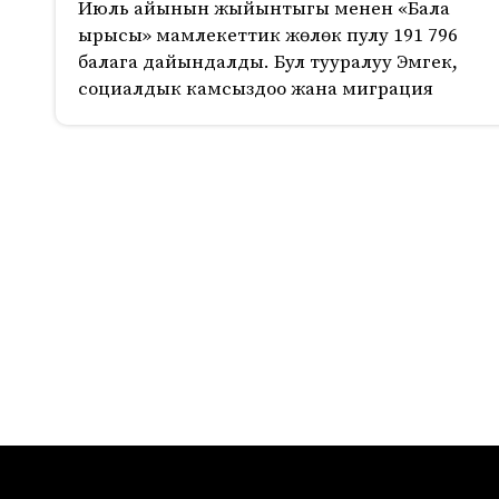
Июль айынын жыйынтыгы менен «Бала
ырысы» мамлекеттик жөлөк пулу 191 796
балага дайындалды. Бул тууралуу Эмгек,
социалдык камсыздоо жана миграция
418