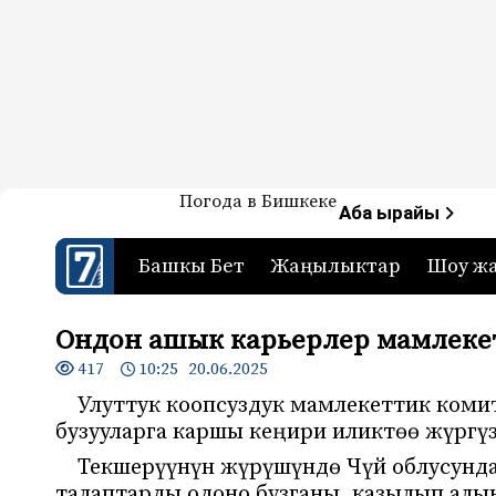
Жаңылыктар — Кыргызстан
Погода в Бишкеке
7-канал. Жаңылыктар 
Аба ырайы
Башкы Бет
Жаңылыктар
Шоу ж
Ондон ашык карьерлер мамлеке
417
10:25 20.06.2025
Улуттук коопсуздук мамлекеттик коми
бузууларга каршы кеңири иликтөө жүргүз
Текшерүүнүн жүрүшүндө Чүй облусунд
талаптарды одоно бузганы, казылып ал