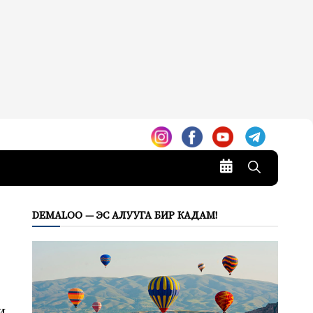
DEMALOO — ЭС АЛУУГА БИР КАДАМ!
и