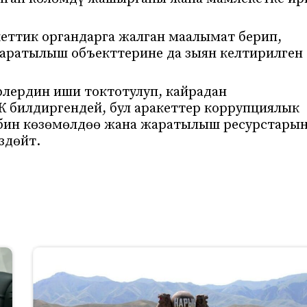
еттик органдарга жалган маалымат берип,
 Жаратылыш объекттерине да зыян келтирилген
лердин иши токтотулуп, кайрадан
 билдиргендей, бул аракеттер коррупциялык
ибин көзөмөлдөө жана жаратылыш ресурстары
здөйт.