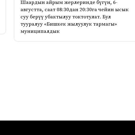
Шаардын айрым жерлеринде бүгүн, 6-
августта, саат 08:30дан 20:30га чейин ысык
суу берүү убактылуу токтотулат. Бул
тууралуу «Бишкек жылуулук тармагы»
муниципалдык