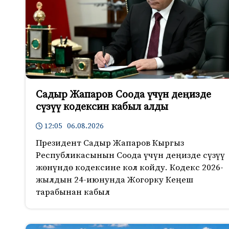
Садыр Жапаров Соода үчүн деңизде
сүзүү кодексин кабыл алды
12:05 06.08.2026
Президент Садыр Жапаров Кыргыз
Республикасынын Соода үчүн деңизде сүзүү
жөнүндө кодексине кол койду. Кодекс 2026-
жылдын 24-июнунда Жогорку Кеңеш
тарабынан кабыл