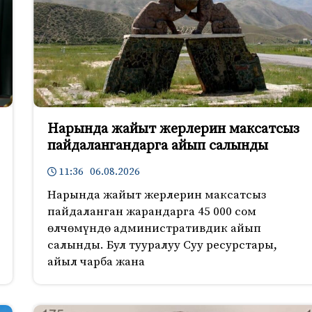
Нарында жайыт жерлерин максатсыз
пайдалангандарга айып салынды
11:36 06.08.2026
Нарында жайыт жерлерин максатсыз
пайдаланган жарандарга 45 000 сом
өлчөмүндө административдик айып
салынды. Бул тууралуу Суу ресурстары,
айыл чарба жана