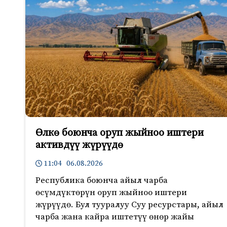
Өлкө боюнча оруп жыйноо иштери
активдүү жүрүүдө
11:04 06.08.2026
Республика боюнча айыл чарба
өсүмдүктөрүн оруп жыйноо иштери
жүрүүдө. Бул тууралуу Суу ресурстары, айыл
чарба жана кайра иштетүү өнөр жайы