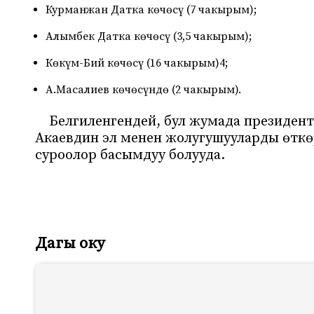
Курманжан Датка көчөсү (7 чакырым);
Алымбек Датка көчөсү (3,5 чакырым);
Көкүм-Бий көчөсү (16 чакырым)4;
А.Масалиев көчөсүндө (2 чакырым).
Белгиленгендей, бул жумада президе
Акаевдин эл менен жолугушууларды өткөр
суроолор басымдуу болууда.
Дагы оку