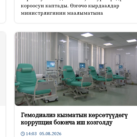
короосун каптады. Өзгөчө кырдаалдар
министрлигинин маалыматына
Гемодиализ кызматын көрсөтүүдөгү
коррупция боюнча иш козголду
14:03 05.08.2026