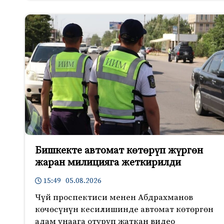
Бишкекте автомат көтөрүп жүргөн
жаран милицияга жеткирилди
15:49 05.08.2026
Чүй проспектиси менен Абдрахманов
көчөсүнүн кесилишинде автомат көтөргөн
адам унаага отуруп жаткан видео