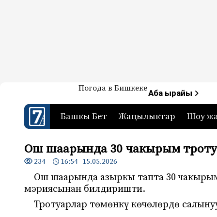
Жаңылыктар — Кыргызстан
Погода в Бишкеке
7-канал. Жаңылыктар 
Аба ырайы
Башкы Бет
Жаңылыктар
Шоу ж
Ош шаарында 30 чакырым троту
234
16:54 15.05.2026
Ош шаарында азыркы тапта 30 чакырым
мэриясынан билдиришти.
Тротуарлар төмөнкү көчөлөрдө салыну