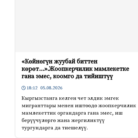
«Көйнөгүн жуубай биттен
көрөт…».Жоопкерчилик мамлекетке
гана эмес, коомго да тийиштүү
18:12 05.08.2026
Кыргызстанга келген чет элдик эмгек
мигранттары менен иштөөдө жоопкерчилик
мамлекеттик органдарга гана эмес, иш
берүүчүлөргө жана жергиликтүү
тургундарга да тиешелүү.