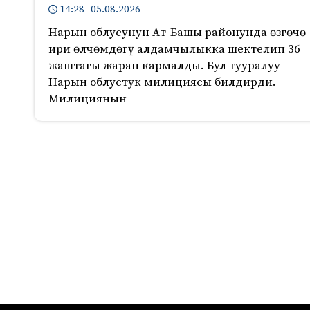
14:28 05.08.2026
Нарын облусунун Ат-Башы районунда өзгөчө
ири өлчөмдөгү алдамчылыкка шектелип 36
жаштагы жаран кармалды. Бул тууралуу
Нарын облустук милициясы билдирди.
Милициянын
235