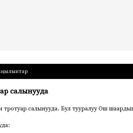
— Кыргызстан
аңылыктар
ар салынууда
 тротуар салынууда. Бул тууралуу Ош шаарды
уда: