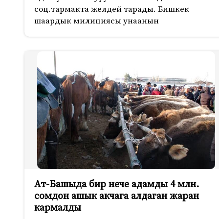
соц.тармакта желдей тарады. Бишкек
шаардык милициясы унаанын
Ат-Башыда бир нече адамды 4 млн.
сомдон ашык акчага алдаган жаран
кармалды