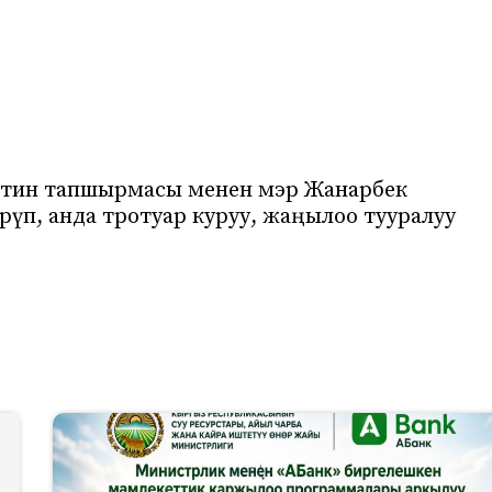
нттин тапшырмасы менен мэр Жанарбек
үп, анда тротуар куруу, жаңылоо тууралуу