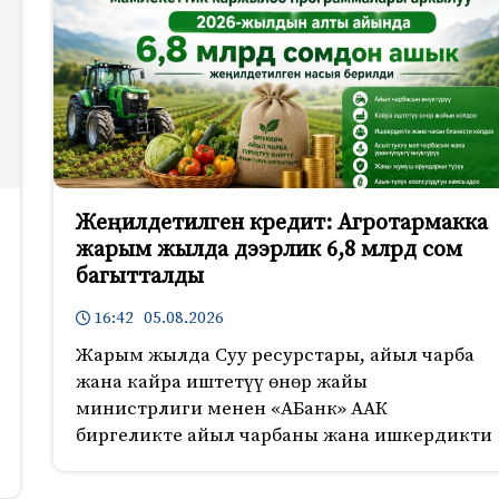
Жеңилдетилген кредит: Агротармакка
жарым жылда дээрлик 6,8 млрд сом
багытталды
16:42 05.08.2026
Жарым жылда Суу ресурстары, айыл чарба
жана кайра иштетүү өнөр жайы
министрлиги менен «АБанк» ААК
биргеликте айыл чарбаны жана ишкердикти