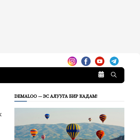
DEMALOO — ЭС АЛУУГА БИР КАДАМ!
к