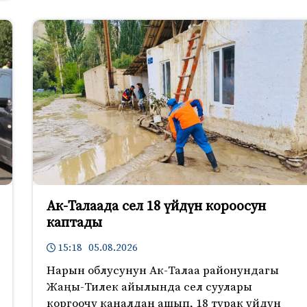
Ак-Талаада сел 18 үйдүн короосун
каптады
15:18 05.08.2026
Нарын облусунун Ак-Талаа районундагы
Жаңы-Тилек айылында сел суулары
коргоочу каналдан ашып, 18 турак үйдүн