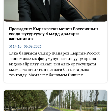
Президент: Кыргызстан менен Росссиянын
соода жүгүртүүсү 4 млрд долларга
жакындады
14:10 06.08.2026
Өлкө башчысы Садыр Жапаров Кыргыз-Россия
экономикалык форумунун катышуучуларына
видеокайрылуу жасап, эки өлкө ортосундагы
кызматташтыктын негизги багыттарына
токтолду. Мамлекет башчысы Бишкек