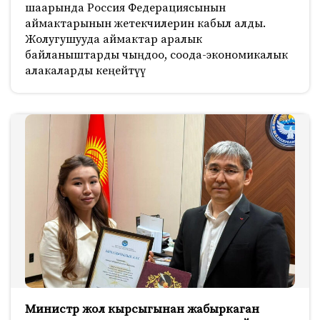
шаарында Россия Федерациясынын
аймактарынын жетекчилерин кабыл алды.
Жолугушууда аймактар аралык
байланыштарды чыңдоо, соода-экономикалык
алакаларды кеңейтүү
Министр жол кырсыгынан жабыркаган