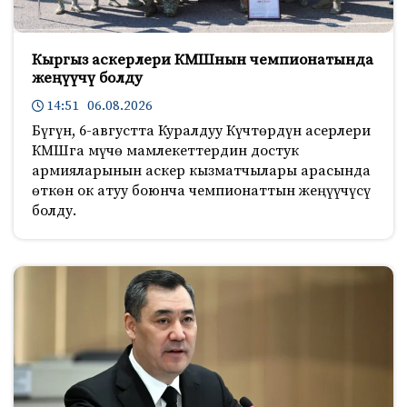
Кыргыз аскерлери КМШнын чемпионатында
жеңүүчү болду
14:51 06.08.2026
Бүгүн, 6-августта Куралдуу Күчтөрдүн асерлери
КМШга мүчө мамлекеттердин достук
армияларынын аскер кызматчылары арасында
өткөн ок атуу боюнча чемпионаттын жеңүүчүсү
болду.