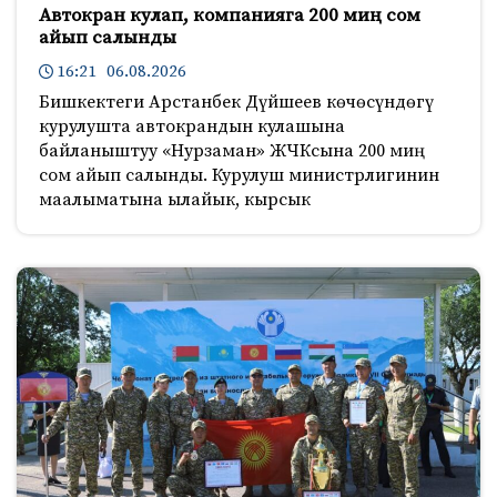
Автокран кулап, компанияга 200 миң сом
айып салынды
16:21 06.08.2026
Бишкектеги Арстанбек Дүйшеев көчөсүндөгү
курулушта автокрандын кулашына
байланыштуу «Нурзаман» ЖЧКсына 200 миң
сом айып салынды. Курулуш министрлигинин
маалыматына ылайык, кырсык