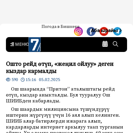
Жаңылыктар — Кыргызстан
Погода в Бишкеке
7-канал. Жаңылыктар —
Аба ырайы
Кыргызстан
MENU
Ошто рейд өтүп, «жеңил ойлуу» деген
кыздар кармалды
15:16 05.02.2025
590
Ош шаарында “Притон” аталыштагы рейд
өтүп, кыздар аныкталды. Бул тууралуу Ош
ШИИБден кабарлады.
Ош шаардык милициясына түшүндүрүү
иштерин жүргүзүү үчүн 16 аял алып келинген.
ШИИБ алар батирлерди ижарага алып,
кардарларды интернет аркылуу таап турганын