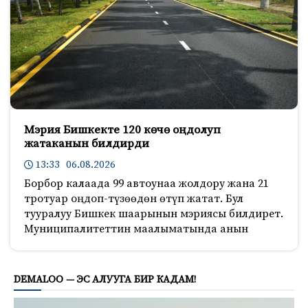
Мэрия Бишкекте 120 көчө оңдолуп
жатаканын билдирди
13:33 06.08.2026
Борбор калаада 99 автоунаа жолдору жана 21
тротуар оңдоп-түзөөдөн өтүп жатат. Бул
тууралуу Бишкек шаарынын мэриясы билдирет.
Муниципалитеттин маалыматында анын
591
DEMALOO — ЭС АЛУУГА БИР КАДАМ!