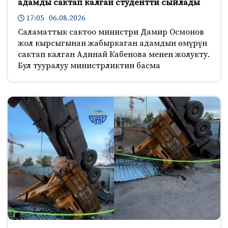
адамды сактап калган студентти сыйлады
17:05 06.08.2026
Саламаттык сактоо министри Дамир Осмонов
жол кырсыгынан жабыркаган адамдын өмүрүн
сактап калган Адинай Кабенова менен жолукту.
Бул тууралуу министрликтин басма