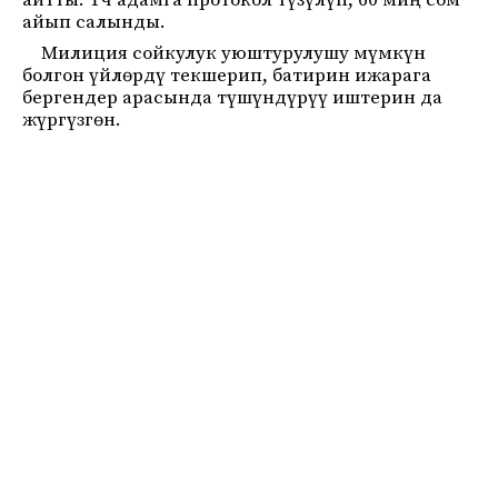
айтты. Үч адамга протокол түзүлүп, 60 миң сом
айып салынды.
Милиция сойкулук уюштурулушу мүмкүн
болгон үйлөрдү текшерип, батирин ижарага
бергендер арасында түшүндүрүү иштерин да
жүргүзгөн.