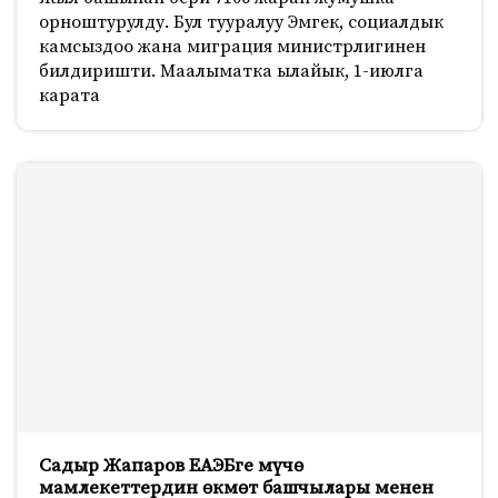
орноштурулду. Бул тууралуу Эмгек, социалдык
камсыздоо жана миграция министрлигинен
билдиришти. Маалыматка ылайык, 1-июлга
карата
Садыр Жапаров ЕАЭБге мүчө
мамлекеттердин өкмөт башчылары менен