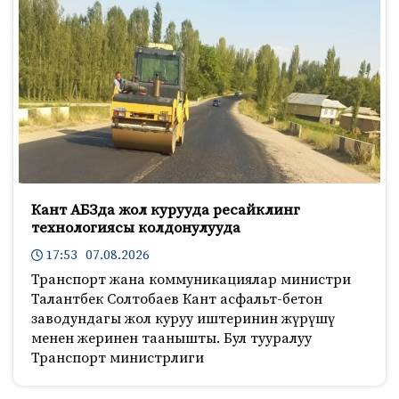
Кант АБЗда жол курууда ресайклинг
технологиясы колдонулууда
17:53 07.08.2026
Транспорт жана коммуникациялар министри
Талантбек Солтобаев Кант асфальт-бетон
заводундагы жол куруу иштеринин жүрүшү
менен жеринен таанышты. Бул тууралуу
Транспорт министрлиги