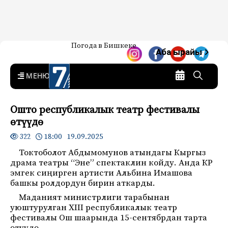
Жаңылыктар — Кыргызстан
Погода в Бишкеке
7-канал. Жаңылыктар —
Аба ырайы
Кыргызстан
MENU
Ошто республикалык театр фестивалы
өтүүдө
18:00 19.09.2025
322
Токтоболот Абдымомунов атындагы Кыргыз
драма театры “Эне” спектаклин койду. Анда КР
эмгек сиңирген артисти Альбина Имашова
башкы ролдордун бирин аткарды.
Маданият министрлиги тарабынан
уюштурулган XIII республикалык театр
фестивалы Ош шаарында 15-сентябрдан тарта