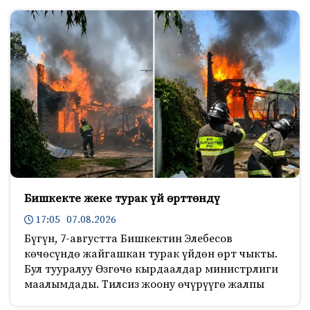
Бишкекте жеке турак үй өрттөндү
17:05 07.08.2026
Бүгүн, 7-августта Бишкектин Элебесов
көчөсүндө жайгашкан турак үйдөн өрт чыкты.
Бул тууралуу Өзгөчө кырдаалдар министрлиги
маалымдады. Тилсиз жоону өчүрүүгө жалпы