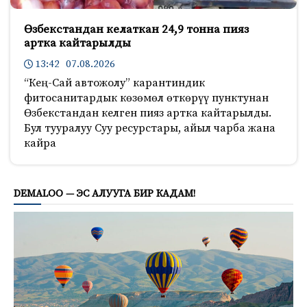
Өзбекстандан келаткан 24,9 тонна пияз
артка кайтарылды
13:42 07.08.2026
“Кең-Сай автожолу” карантиндик
фитосанитардык көзөмөл өткөрүү пунктунан
Өзбекстандан келген пияз артка кайтарылды.
Бул тууралуу Суу ресурстары, айыл чарба жана
кайра
323
DEMALOO — ЭС АЛУУГА БИР КАДАМ!