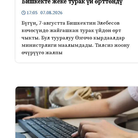
Бишкекте жеке турак үй өрттөндү
17:05 07.08.2026
Бүгүн, 7-августта Бишкектин Элебесов
көчөсүндө жайгашкан турак үйдөн өрт
чыкты. Бул тууралуу Өзгөчө кырдаалдар
министрлиги маалымдады. Тилсиз жоону
өчүрүүгө жалпы