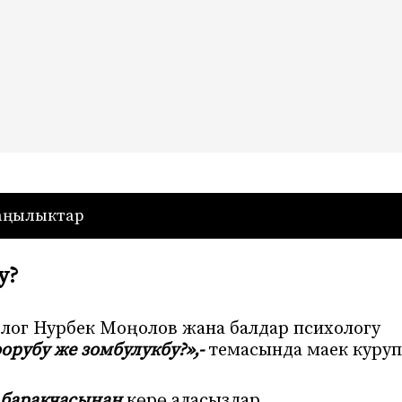
— Кыргызстан
аңылыктар
у?
олог Нурбек Моңолов жана балдар психологу
орубу же зомбулукбу?»,-
темасында маек куруп
 баракчасынан
көрө аласыздар.