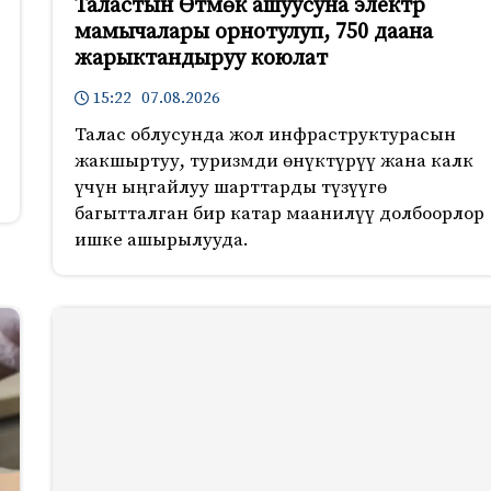
Таластын Өтмөк ашуусуна электр
мамычалары орнотулуп, 750 даана
жарыктандыруу коюлат
15:22 07.08.2026
Талас облусунда жол инфраструктурасын
жакшыртуу, туризмди өнүктүрүү жана калк
үчүн ыңгайлуу шарттарды түзүүгө
багытталган бир катар маанилүү долбоорлор
ишке ашырылууда.