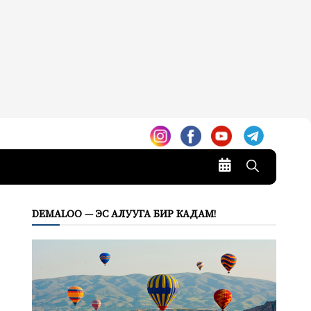
DEMALOO — ЭС АЛУУГА БИР КАДАМ!