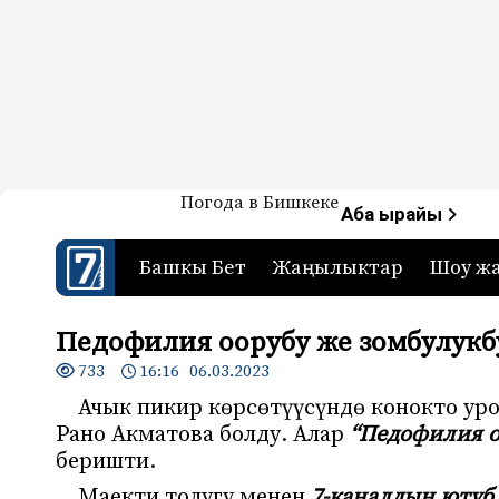
Жаңылыктар — Кыргызстан
Погода в Бишкеке
7-канал. Жаңылыктар 
Аба ырайы
Башкы Бет
Жаңылыктар
Шоу ж
Педофилия оорубу же зомбулукб
733
16:16 06.03.2023
Ачык пикир көрсөтүүсүндө конокто ур
Рано Акматова болду. Алар
“Педофилия о
беришти.
Маекти толугу менен
7-каналдын ютуб