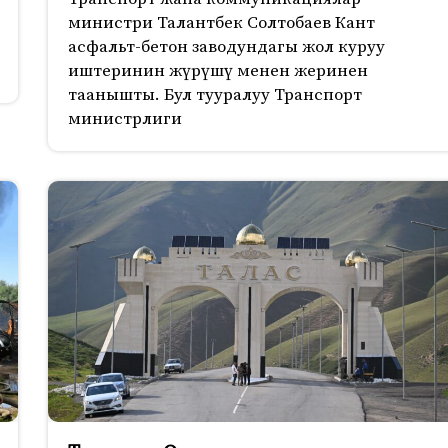
министри Талантбек Солтобаев Кант
асфальт-бетон заводундагы жол куруу
иштеринин жүрүшү менен жеринен
таанышты. Бул тууралуу Транспорт
министрлиги