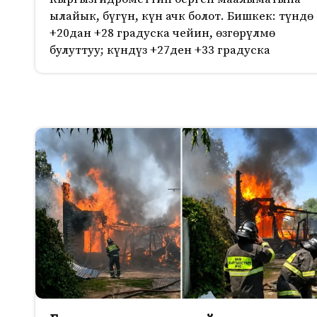
ылайык, бүгүн, күн ачк болот. Бишкек: түндө
+20дан +28 градуска чейин, өзгөрүлмө
булуттуу; күндүз +27ден +33 градуска