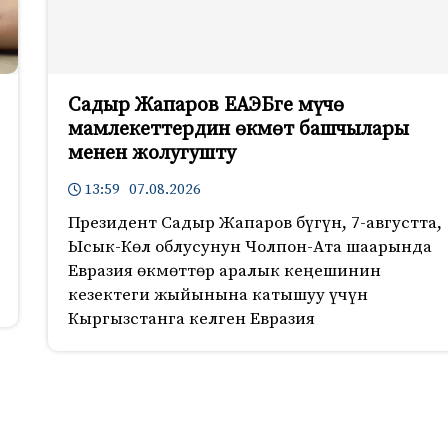
Садыр Жапаров ЕАЭБге мүчө
мамлекеттердин өкмөт башчылары
менен жолугушту
13:59 07.08.2026
Президент Садыр Жапаров бүгүн, 7-августта,
Ысык-Көл облусунун Чолпон-Ата шаарында
Евразия өкмөттөр аралык кеңешинин
кезектеги жыйынына катышуу үчүн
Кыргызстанга келген Евразия