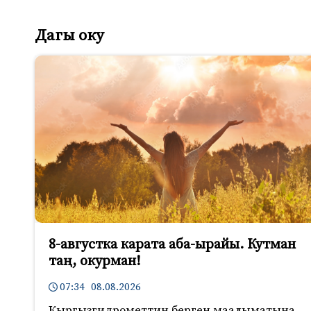
Дагы оку
8-августка карата аба-ырайы. Кутман
таң, окурман!
07:34 08.08.2026
Кыргызгидрометтин берген маалыматына