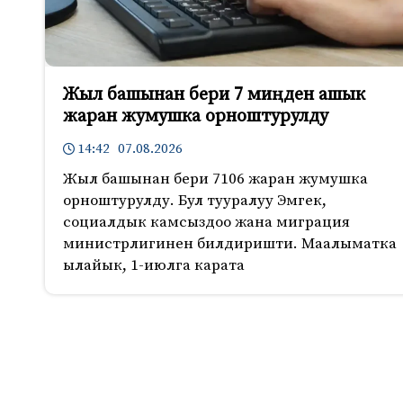
Жыл башынан бери 7 миңден ашык
жаран жумушка орноштурулду
14:42 07.08.2026
Жыл башынан бери 7106 жаран жумушка
орноштурулду. Бул тууралуу Эмгек,
социалдык камсыздоо жана миграция
министрлигинен билдиришти. Маалыматка
ылайык, 1-июлга карата
734