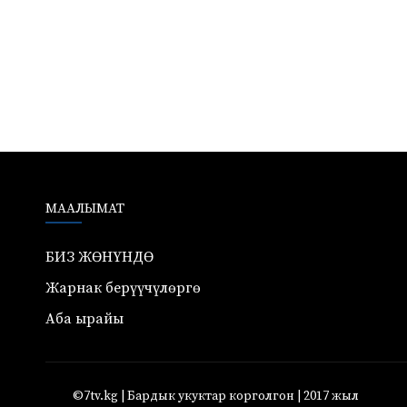
МААЛЫМАТ
БИЗ ЖӨНҮНДӨ
Жарнак берүүчүлөргө
Аба ырайы
©7tv.kg | Бардык укуктар корголгон | 2017 жыл