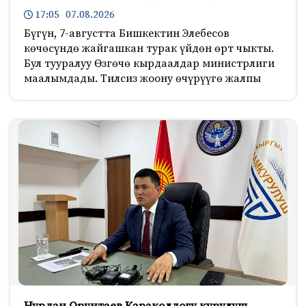
17:05 07.08.2026
Бүгүн, 7-августта Бишкектин Элебесов
көчөсүндө жайгашкан турак үйдөн өрт чыкты.
Бул тууралуу Өзгөчө кырдаалдар министрлиги
маалымдады. Тилсиз жоону өчүрүүгө жалпы