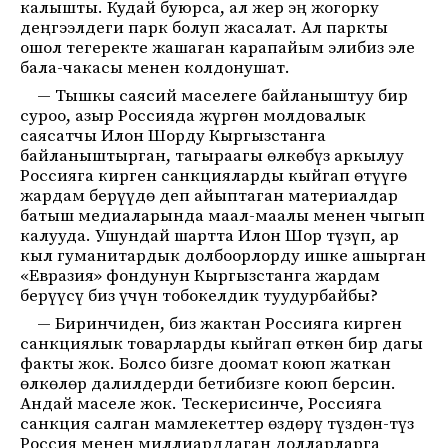
калышты. Кудай буюрса, ал жер эң жогорку
деңгээлдеги парк болуп жасалат. Ал паркты
ошол тегеректе жашаган карапайым элибиз эле
бала-чакасы менен колдонушат.
— ⁠Тышкы саясий маселеге байланыштуу бир
суроо, азыр Россияда жүргөн молдовалык
саясатчы Илон Шорду Кыргызстанга
байланыштырган, тагыраагы өлкөбүз аркылуу
Россияга кирген санкцияларды кыйгап өтүүгө
жардам берүүдө деп айыптаган материалдар
батыш медиаларында маал-маалы менен чыгып
калууда. Ушундай шартта Илон Шор түзүп, ар
кыл гуманитардык долбоорлорду ишке ашырган
«Евразия» фондунун Кыргызстанга жардам
берүүсү биз үчүн тобокелдик туудурбайбы?
— Биринчиден, биз жактан Россияга кирген
санкциялык товарларды кыйгап өткөн бир дагы
факты жок. Болсо бизге доомат коюп жаткан
өлкөлөр далилдерди бетибизге коюп берсин.
Андай маселе жок. Тескерисинче, Россияга
санкция салган мамлекеттер өздөрү түздөн-түз
Россия менен миллиарддаган долларларга