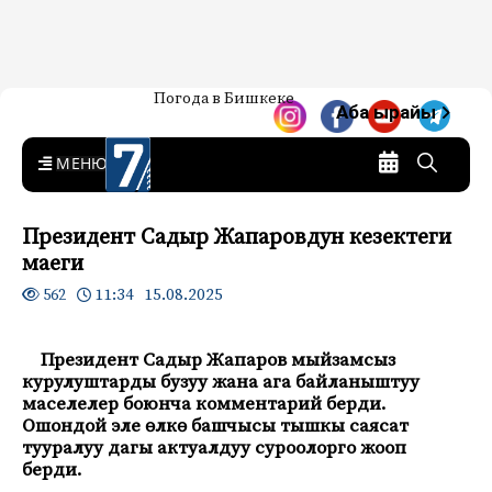
Жаңылыктар — Кыргызстан
Погода в Бишкеке
7-канал. Жаңылыктар —
Аба ырайы
Кыргызстан
MENU
Президент Садыр Жапаровдун кезектеги
маеги
11:34 15.08.2025
562
Президент Садыр Жапаров мыйзамсыз
курулуштарды бузуу жана ага байланыштуу
маселелер боюнча комментарий берди.
Ошондой эле өлкө башчысы тышкы саясат
тууралуу дагы актуалдуу суроолорго жооп
берди.