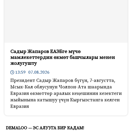
Садыр Жапаров ЕАЭБге мүчө
мамлекеттердин өкмөт башчылары менен
жолугушту
13:59 07.08.2026
Президент Садыр Жапаров бүгүн, 7-августта,
Ысык-Көл облусунун Чолпон-Ата шаарында
Евразия өкмөттөр аралык кеңешинин кезектеги
жыйынына катышуу үчүн Кыргызстанга келген
Евразия
563
DEMALOO — ЭС АЛУУГА БИР КАДАМ!