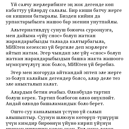
Үй салчу жерлерибизге эң жок дегенде көп
кабаттуу үйлөрдү салалы. Бир киши батчу жерге
он кишини батыралы. Бизден кийин да
урпактарыбызга жашоо бар экенин унутпайлы.
Альтернативдүү сунуш боюнча сурооңузга,
мен дайыма «үйү снос» болуп жаткан
жарандарыбызды талаада калтырбагыла,
МИКтен кезексиз үй бергиле деп мэрлерге
айтып жатам. Эгер чындап эле үйү «снос» болуп
жаткан жарандарыбыздын башка жакта жашоого
мүмкүнчүлүгү жок болсо, МИКтен үй беребиз.
Эгер мен жогоруда айткандай эптеп эле жерге
ээ болуп калайын дегендер болсо, алар деле тез
эле аныкталып калат.
Алардын бетин ачабыз. Өлкөбүздө тартип
болуш керек. Тартип болбогон өлкө өнүкпөйт.
Андай өлкөдө башаламандык боло берет.
Ошто суу каналынын үстүнө үй салып
алышыптыр. Суунун шлюзун көтөрүп-түшүрүш
үчүн кимдир бирөөнүн үйүнө кирип үйүнүн