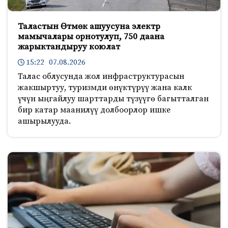
Таластын Өтмөк ашуусуна электр
мамычалары орнотулуп, 750 даана
жарыктандыруу коюлат
15:22 07.08.2026
Талас облусунда жол инфраструктурасын
жакшыртуу, туризмди өнүктүрүү жана калк
үчүн ыңгайлуу шарттарды түзүүгө багытталган
бир катар маанилүү долбоорлор ишке
ашырылууда.