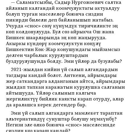
— Саламатсызбы, Садыр Нургожоевич салтка
айланып калгандай коомчулуктагы актуалдуу
болуп турган маселелер боюнча сиздин
пикирди билели деп байланышып жатабыз.
Учурда «снос» сөзү күнүмдүк тиричиликте эң
көп колдонулууда. Бул сөз айрыкча Ош жана
Бишкек шаарларында эң көп жаңырууда.
Акыркы күндөрү коомчулуктун көңүлү
Бишкектин Көк-Жар конушундагы мыйзамсыз
делген чарбалык курулуштардын
буздурулушунда болду. Эми үйлөр да бузулабы?
2021-жылдан кийин үй салып алгандардын
тагдыры кандай болот. Анткени, айрымдары
жер саткандарга алданганын айтса, айрымдары
жылдап тапкан каражатын курулушка салганын
айтышууда. Үйлөр салынып калгыча
жергиликтүү бийлик каякты карап отурду, алар
да аралашса керек дегендер бар.
Эми үй салып алгандарга мамлекет тараптан
альтернативдүү сунуштар болушу мүмкүнбү?
Негизи эле өлкө боюнча «снос» маселесинде
сиздин көз караш кандай?