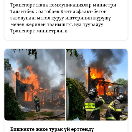
Транспорт жана коммуникациялар министри
Талантбек Солтобаев Кант асфальт-бетон
заводундагы жол куруу иштеринин жүрүшү
менен жеринен таанышты. Бул тууралуу
Транспорт министрлиги
Бишкекте жеке турак үй өрттөндү