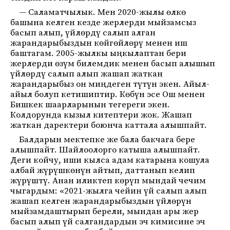
— Саламатчылык. Мен 2020-жылы өлкө
башына келген кезде жерлерди мыйзамсыз
басып алып, үйлөрдү салып алган
жарандарыбыздын көйгөйлөрү менен иш
баштагам. 2005-жылкы ыңкылаптан бери
жерлерди өзүм билемдик менен басып алышып
үйлөрдү салып алып жашап жаткан
жарандарыбыз он миңдеген түтүн экен. Айыл-
айыл болуп кетишиптир. Көбүн эсе Ош менен
Бишкек шаарларынын тегереги экен.
Колдорунда кызыл китептери жок. Жашап
жаткан даректери боюнча каттала алышпайт.
Балдарын мектепке же бала бакчага бере
алышпайт. Шайлоолорго катыша алышпайт.
Деги койчу, иши кылса адам катарына кошула
албай жүрүшкөнүн айтып, даттанып келип
жүрүштү. Анан иликтеп көрүп мындай чечим
чыгардым: «2021-жылга чейин үй салып алып
жашап келген жарандарыбыздын үйлөрүн
мыйзамдаштырып берели, мындан ары жер
басып алып үй салгандардын эч кимисине эч