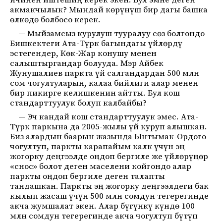
ичинен иштешиң керек экен. Бул эмне деген
акмакчылык? Мындай көрүнүш бир дагы башка
өлкөдө болбосо керек.
— ⁠Мыйзамсыз курулуш тууралуу сөз болгондо
Бишкектеги Ата-Түрк багындагы үйлөрдү
эстегендер, Көк-Жар конушу менен
салыштыргандар болууда. Мэр Айбек
Жунушалиев паркта үй салгандардан 500 млн
сом чогултуларын, калаа бийлиги алар менен
бир пикирге келишкенин айтты. Бул кош
стандарттуулук болуп калбайбы?
— Эч кандай кош стандарттуулук эмес. Ата-
Түрк паркына да 2005-жылы үй куруп алышкан.
Биз алардын баарын жазында Ынтымак-Ордого
чогултуп, паркты карапайым калк үчүн эң
жогорку деңгээлде оңдоп бергиле же үйлөрүңөр
«снос» болот деген маселени койгондо алар
паркты оңдоп бергиле деген талапты
тандашкан. Паркты эң жогорку деңгээлдеги бак
кылып жасаш үчүн 500 млн сомдун тегерегинде
акча жумшалат экен. Алар бүгүнкү күндө 100
млн сомдун тегерегинде акча чогултуп бүтүп