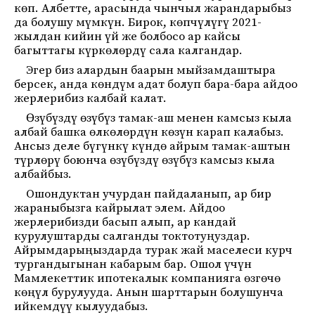
көп. Албетте, арасында чынчыл жарандарыбыз
да болушу мүмкүн. Бирок, көпчүлүгү 2021-
жылдан кийин үй же болбосо ар кайсы
багыттагы күркөлөрдү сала калгандар.
Эгер биз алардын баарын мыйзамдаштыра
берсек, анда көндүм адат болуп бара-бара айдоо
жерлерибиз калбай калат.
Өзүбүздү өзүбүз тамак-аш менен камсыз кыла
албай башка өлкөлөрдүн көзүн карап калабыз.
Ансыз деле бүгүнкү күндө айрым тамак-аштын
түрлөрү боюнча өзүбүздү өзүбүз камсыз кыла
албайбыз.
Ошондуктан учурдан пайдаланып, ар бир
жараныбызга кайрылат элем. Айдоо
жерлерибизди басып алып, ар кандай
курулуштарды салганды токтотуңуздар.
Айрымдарыңыздарда турак жай маселеси курч
тургандыгынан кабарым бар. Ошол үчүн
Мамлекеттик ипотекалык компанияга өзгөчө
көңүл бурулууда. Анын шарттарын болушунча
ийкемдүү кылуудабыз.