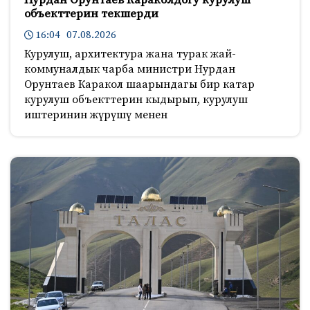
Нурдан Орунтаев Караколдогу курулуш
объекттерин текшерди
16:04 07.08.2026
Курулуш, архитектура жана турак жай-
коммуналдык чарба министри Нурдан
Орунтаев Каракол шаарындагы бир катар
курулуш объекттерин кыдырып, курулуш
иштеринин жүрүшү менен