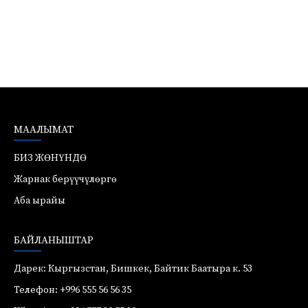
МААЛЫМАТ
БИЗ ЖӨНҮНДӨ
Жарнак берүүчүлөргө
Аба ырайы
БАЙЛАНЫШТАР
Дарек: Кыргызстан, Бишкек, Байтик Баатыра к. 53
Телефон: +996 555 56 56 35