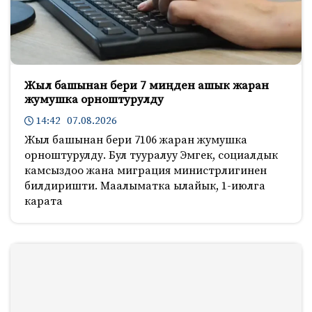
Жыл башынан бери 7 миңден ашык жаран
жумушка орноштурулду
14:42 07.08.2026
Жыл башынан бери 7106 жаран жумушка
орноштурулду. Бул тууралуу Эмгек, социалдык
камсыздоо жана миграция министрлигинен
билдиришти. Маалыматка ылайык, 1-июлга
карата