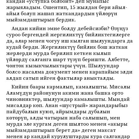
кандай «уступка болбойт» деп мунапыс
жарыяладым. Ошентип, 15 жылдан бери айыл-
айыл болуп жашап жаткандардын үйлөрүн
мыйзамдаштырып бердик.
Андан кийин эмне болду дебейсизби? Өзүңүз
суроо бергендей жергиликтүү бийликтегилерге
да, алар менен чогуу иш кылган шылуундарга да
кудай берди. Жергиликтүү бийлик бош жаткан
жерлерди мурда берилип кеткен кылып
үйлөрдү салганга шарт түзүп беришти. Албетте,
чөнтөк кызыкчылыктары үчүн. Шылуундар
болсо жасалма документ менен карапайым элди
алдап сатып ийген фактылар аныкталды.
Кийин баары кармалып, камалышты. Мисалы
Аламүдүн районунун акими жана башка орто
чиновниктер, шылуундар камалышты. Мындай
мисалдар көп. Анан «шустрый» жарандарыбыз
пайдубалын куюп, айрымдары дубалын
көтөрүп, алды чатырын жаба салышып, мен
мурда эле кургам деген шылтоо менен «акыры
мыйзамдаштырып берет да» деген максат
менен ар кандай курулуштарды кура салгандар