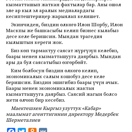
кызматташып жаткан фактылар бар. Аны ошол
эле ар кыл эл аралык медиалардагы
кесиптештериңер жарыялап келишет.
Экинчиден, биздин өлкөгө Илон Шорбу, Илон
Маскпы же башкасыбы келип бизнес кылабыз
десе келе беришсин. Мындан трагедия
кылыштын кереги жок.
Биз көп тармактуу саясат жүргүзүп келебиз,
баары менен кызматташууга даярбыз. Мындан
ары да бул саясатыбыз өзгөрбөйт.
Ким болбосун биздин өлкөгө келип,
экономикалык салым кошобуз десе келе
беришсин. Биздин эшигибиз баары үчүн ачык.
Баары менен экономикалык жактан
кызматташууга даярбыз. Саясий жагын болсо
жети өлчөп бир кесебиз.
Маектешкен Кыргыз улуттук «Кабар»
маалымат агенттигинин директору Медербек
Шерметалиев