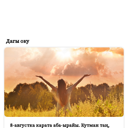
Дагы оку
8-августка карата аба-ырайы. Кутман таң,