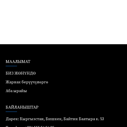
МААЛЫМАТ
БИЗ ЖӨНҮНДӨ
Жарнак берүүчүлөргө
Аба ырайы
БАЙЛАНЫШТАР
Дарек: Кыргызстан, Бишкек, Байтик Баатыра к. 53