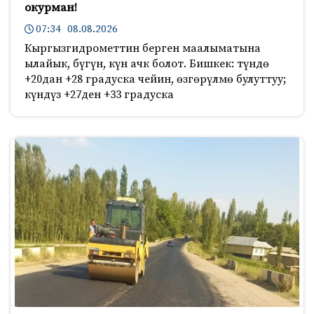
окурман!
07:34 08.08.2026
Кыргызгидрометтин берген маалыматына
ылайык, бүгүн, күн ачк болот. Бишкек: түндө
+20дан +28 градуска чейин, өзгөрүлмө булуттуу;
күндүз +27ден +33 градуска