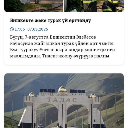
Бишкекте жеке турак үй өрттөндү
17:05 07.08.2026
Бүгүн, 7-августта Бишкектин Элебесов
көчөсүндө жайгашкан турак үйдөн өрт чыкты.
Бул тууралуу Өзгөчө кырдаалдар министрлиги
маалымдады. Тилсиз жоону өчүрүүгө жалпы