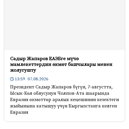
Садыр Жапаров ЕАЭБге мүчө
мамлекеттердин өкмөт башчылары менен
жолугушту
13:59 07.08.2026
Президент Садыр Жапаров бүгүн, 7-августта,
Ысык-Көл облусунун Чолпон-Ата шаарында
Евразия өкмөттөр аралык кеңешинин кезектеги
жыйынына катышуу үчүн Кыргызстанга келген
Евразия
835