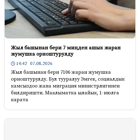
Жыл башынан бери 7 миңден ашык жаран
жумушка орноштурулду
14:42 07.08.2026
Жыл башынан бери 7106 жаран жумушка
орноштурулду. Бул тууралуу Эмгек, социалдык
камсыздоо жана миграция министрлигинен
билдиришти. Маалыматка ылайык, 1-июлга
карата