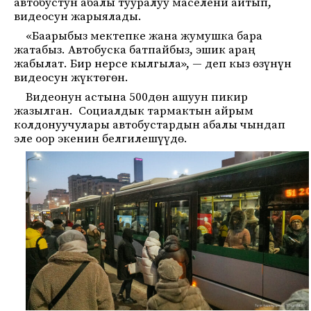
автобустун абалы тууралуу маселени айтып,
видеосун жарыялады.
«Баарыбыз мектепке жана жумушка бара
жатабыз. Автобуска батпайбыз, эшик араң
жабылат. Бир нерсе кылгыла», — деп кыз өзүнүн
видеосун жүктөгөн.
Видеонун астына 500дөн ашуун пикир
жазылган. Социалдык тармактын айрым
колдонуучулары автобустардын абалы чындап
эле оор экенин белгилешүүдө.