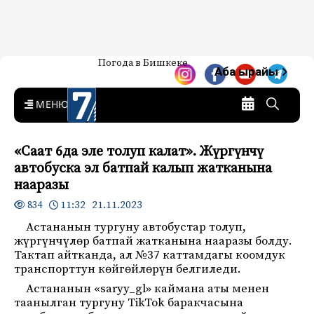
Жаңылыктар — Кыргызстан
Погода в Бишкеке
7-канал. Жаңылыктар —
Аба ырайы
Кыргызстан
MENU
«Саат 6да эле толуп калат». Жүргүнчү
автобуска эл батпай калып жатканына
нааразы
11:32 21.11.2023
834
Астананын тургуну автобустар толуп,
жүргүнчүлөр батпай жатканына нааразы болду.
Тактап айтканда, ал №37 каттамдагы коомдук
транспорттун көйгөйлөрүн белгиледи.
Астананын «saryy_gl» каймана аты менен
таанылган тургуну TikTok баракчасына