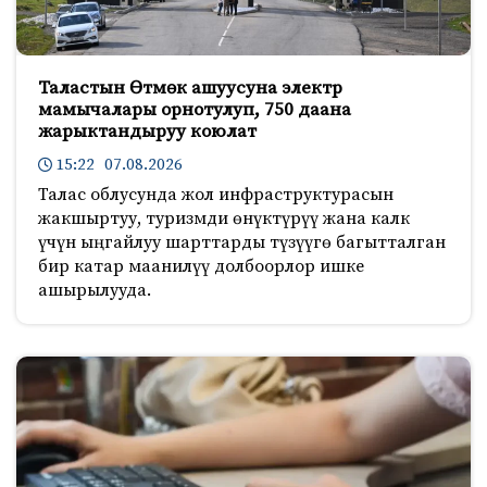
Таластын Өтмөк ашуусуна электр
мамычалары орнотулуп, 750 даана
жарыктандыруу коюлат
15:22 07.08.2026
Талас облусунда жол инфраструктурасын
жакшыртуу, туризмди өнүктүрүү жана калк
үчүн ыңгайлуу шарттарды түзүүгө багытталган
бир катар маанилүү долбоорлор ишке
ашырылууда.