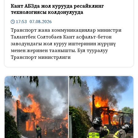
Кант АБЗда жол курууда ресайклинг
технологиясы колдонулууда
17:53 07.08.2026
Транспорт жана коммуникациялар министри
Талантбек Солтобаев Кант асфальт-бетон
заводундагы жол куруу иштеринин жүрүшү
менен жеринен таанышты. Бул тууралуу
Транспорт министрлиги