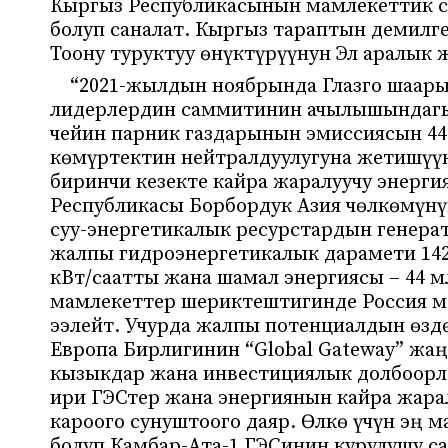
Кыргыз Республикасынын мамлекеттик 
болуп саналат. Кыргыз тараптын демилг
Тоону туруктуу өнүктүрүүнун Эл аралык
“2021-жылдын ноябрында Глазго шаар
лидерлердин саммитинин ачылышындагы
чейин парник газдарынын эмиссиясын 44
көмүртектин нейтралдуулугуна жетишүүн
биринчи кезекте кайра жаралуучу энерг
Республикасы Борбордук Азия чөлкөмүн
суу-энергетикалык ресурстардын генера
жалпы гидроэнергетикалык дарамети 142,
кВт/саатты жана шамал энергиясы – 44 м
мамлекеттер шериктештигинде Россия м
ээлейт. Учурда жалпы потенциалдын өздө
Европа Бирлигинин “Global Gateway” жа
кызыкдар жана инвестициялык долбоорл
ири ГЭСтер жана энергиянын кайра жара
кароого сунуштоого даяр. Өлкө үчүн эң 
болуп Камбар-Ата-1 ГЭСинин курулушу са