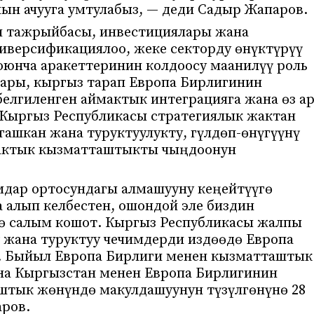
ын ачууга умтулабыз, — деди Садыр Жапаров.
 тажрыйбасы, инвестициялары жана
версификациялоо, жеке секторду өнүктүрүү
оюнча аракеттеринин колдоосу маанилүү роль
ары, кыргыз тарап Европа Бирлигинин
елгиленген аймактык интеграцияга жана өз а
 Кыргыз Республикасы стратегиялык жактан
ашкан жана туруктуулукту, гүлдөп-өнүгүүнү
мактык кызматташтыкты чыңдоонун
мдар ортосундагы алмашууну кеңейтүүгө
а алып келбестен, ошондой эле биздин
нө салым кошот. Кыргыз Республикасы жалпы
ү жана туруктуу чечимдерди издөөдө Европа
р. Быйыл Европа Бирлиги менен кызматташтык
на Кыргызстан менен Европа Бирлигинин
штык жөнүндө макулдашуунун түзүлгөнүнө 28
аров.