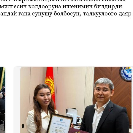
емилгесин колдооруна ишенимин билдирди
андай гана сунушу болбосун, талкуулоого даяр