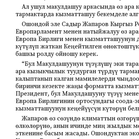
Ал ушул макулдашуу аркасында өз ара
тармактарда кызматташуу бекемделе ал
Ошондой эле Садыр Жапаров Кыргыз 
Европарламент менен натыйжалуу өз ара 
Европа Бирлиги менен кызматташуунун 
күтүлүп жаткан Кеңейтилген өнөктөштү
башкы ролду ойношу керек.
“Бул Макулдашуунун түзүлүшү эки тарап
ара кызыкчылык туудурган түрдүү тарм
калыптанып калган мамилелерди чыңдоо
биринчи кезекте жаңы форматта кызматта
Президент, бул Макулдашууну түзүү мен
Европа Бирлигинин ортосундагы соода-
кызматташуунун кеңейүүсүн күтөрүн бел
Жапаров өз сөзүндө климаттын өзгөрү
өлкөлөрүнө, анын ичинде миң жылдык мө
эткенине басым жасады. Ошондуктан эк