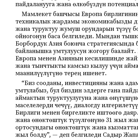
пайдаланууга жана өлкөбүздүн потенциал
Мамлекет башчысы Европа бирлигинин
техникалык жардамы экономикабызды ди
жана туруктуу жумуш орундарын түзүү б
ойногонун баса белгиледи. Мындан тышк
Борбордук Азия боюнча стратегиясында б
байланышка умтулуусун жогору баалайт.
Европа менен Азиянын кесилишинде жайг
жана тынчтыкты камсыз кылуу үчүн ай
маанилүүлүгүнө терең ишенет.
“Биз сооданы, инвестицияны жана ада
умтулабыз, бул биздин элдерге гана пайд
аймактын туруктуулугуна жана өнүгүшү
маселелерди чечүү, диалогду илгерилетү
Бирлиги менен биргеликте иштөөгө дая
жана өнөктөштүк түзүлгөнүнө 31 жыл жа
ортосундагы өнөктөштүк жана кызматта
жыл болду”, — деп белгиледи Садыр Жап