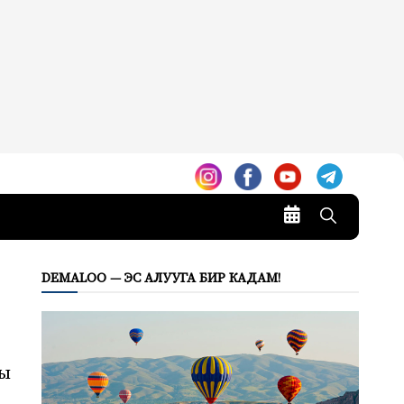
DEMALOO — ЭС АЛУУГА БИР КАДАМ!
гы