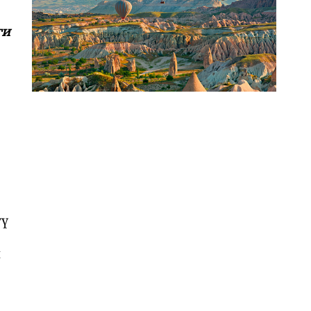
ги
үү
н