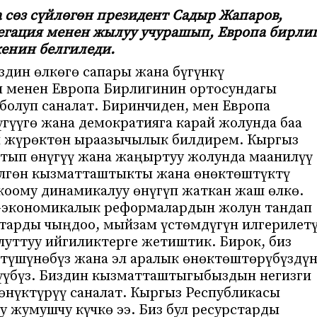
сөз сүйлөгөн президент Садыр Жапаров,
гация менен жылуу учурашып, Европа бирли
енин белгиледи.
дин өлкөгө сапары жана бүгүнкү
 менен Европа Бирлигинин ортосундагы
болуп саналат. Биринчиден, мен Европа
үгүүгө жана демократияга карай жолунда баа
н жүрөктөн ыраазычылык билдирем. Кыргыз
ртып өнүгүү жана жаңыртуу жолунда маанилүү
зүлгөн кызматташтыкты жана өнөктөштүктү
коому динамикалуу өнүгүп жаткан жаш өлкө.
-экономикалык реформалардын жолун тандап
ттарды чыңдоо, мыйзам үстөмдүгүн илгерилет
луттуу ийгиликтерге жетиштик. Бирок, биз
түшүнөбүз жана эл аралык өнөктөштөрүбүздү
үүбүз. Биздин кызматташтыгыбыздын негизги
нүктүрүү саналат. Кыргыз Республикасы
у жумушчу күчкө ээ. Биз бул ресурстарды