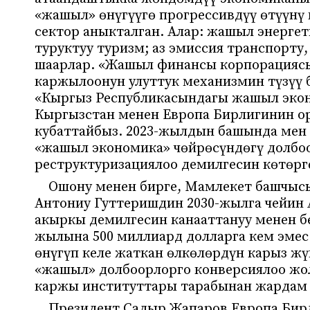
«жашыл» өнүгүүгө прогрессивдүү өтүүнү
сектор аныкталган. Алар: жашыл энерге
туруктуу туризм; аз эмиссия транспорт
шаарлар. «Жашыл финансы корпорацияс
каржылоонун улуттук механизмин түзүү 
«Кыргыз Республикасындагы жашыл эко
Кыргызстан менен Европа Бирлигинин о
кубаттайбыз. 2023-жылдын башында ме
«жашыл экономика» чөйрөсүндөгү долбо
реструктуризациялоо демилгесин көтөрг
Ошону менен бирге, Мамлекет башчыс
Антониу Гуттеришдин 2030-жылга чейин 
акыркы демилгесин канааттануу менен бе
жылына 500 миллиард долларга кем эмес 
өнүгүп келе жаткан өлкөлөрдүн карыз ж
«жашыл» долбоорлорго конверсиялоо жол
каржы институттары тарабынан жардам 
Президент Садыр Жапаров Европа Бир