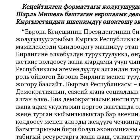
Кеңейтилген форматтагы жолугушууда 
Шарль Мишель баштаган европалык деле
Кыргызстандын ишенимдүү өнөктөшү эк
“Европа Кеңешинин Президентинин биз
жолугушууларыбыз Кыргыз Республикасы
мамилелерди чыңдоодогу маанилүү этап 
Бирлигине өлкөбүздүн туруктуулукка, өн
жеткис колдоосу жана жардамы үчүн чы
Республикасы эгемендүүлүк алгандан та
роль ойногон Европа Бирлиги менен тү
жогору баалайт. Кыргыз Республикасы – 
Демократиянын, саясий жана социалдык
алган өлкө. Биз демократиялык институ
жана адам укуктарын коргоо жаатында о
жеңе турган кыйынчылыктар бар экенин 
колдоосу менен аларды жеңүүгө чечкинд
багыттарынын бири болуп экономиканы ө
табигый ресурстарга жана жаш, талантту