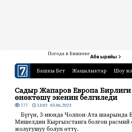
Жаңылыктар — Кыргызстан
Погода в Бишкеке
7-канал. Жаңылыктар 
Аба ырайы
Башкы Бет
Жаңылыктар
Шоу ж
Садыр Жапаров Европа Бирлиг
өнөктөшү экенин белгиледи
777
13:02 03.06.2023
Бүгүн, 3-июнда Чолпон-Ата шаарында
Мишелдин Кыргызстанга болгон расмий 
жолугушуу болуп өттү.