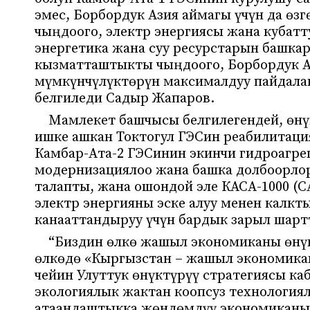
эмес, Борбордук Азия аймагы үчүн да өзг
чыңдоого, электр энергиясы жана кубатт
энергетика жана суу ресурстарын башка
кызматташтыкты чыңдоого, Борбордук А
мүмкүнчүлүктөрүн максималдуу пайдалан
белгиледи Садыр Жапаров.
Мамлекет башчысы белгилегендей, өнү
ишке ашкан Токтогул ГЭСин реабилитаци
Камбар-Ата-2 ГЭСинин экинчи гидроагре
модернизациялоо жана башка долбоорлор
талапты, жана ошондой эле КАСА-1000 (
электр энергияны эске алуу менен калкт
канааттандыруу үчүн бардык зарыл шарт
“Биздин өлкө жашыл экономиканы өнүк
өлкөдө «Кыргызстан – жашыл экономика
чейин Улуттук өнүктүрүү стратегиясы ка
экологиялык жактан коопсуз технология
атаандаштыкка жөндөмдүү экономиканы 