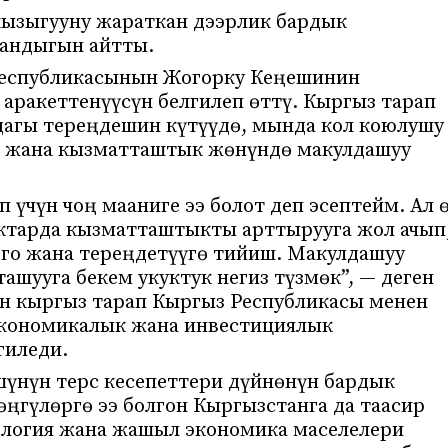
 кызыгууну жараткан дээрлик бардык
гандыгын айтты.
Республикасынын Жогорку Кеңешинин
аракеттенүүсүн белгилеп өттү. Кыргыз тарап
дагы тереңдешин күтүүдө, мында кол коюлушу
к жана кызматташтык жөнүндө макулдашуу
 үчүн чоң мааниге ээ болот деп эсептейм. Ал 
актарда кызматташтыкты арттырууга жол ачып
го жана тереңдетүүгө тийиш. Макулдашуу
шууга бекем укуктук негиз түзмөк”, — деген
ен кыргыз тарап Кыргыз Республикасы менен
экономикалык жана инвестициялык
гиледи.
шүнүн терс кесепеттери дүйнөнүн бардык
ңгүлөргө ээ болгон Кыргызстанга да таасир
ология жана жашыл экономика маселелери