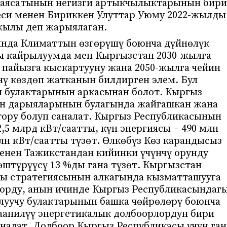
саясатынын негизги артыкчылыктарынын бири
еси менен Бириккен Улуттар Уюму 2022-жылды
 жылы деп жарыялаган.
ында Климаттын өзгөрүшү боюнча дүйнөлүк
 кайрылуумда мен Кыргызстан 2030-жылга
 пайызга кыскартууну жана 2050-жылга чейин
ү көздөп жатканын билдирген элем. Бул
ия булактарынын аркасынан болот. Кыргыз
үн дарыяларынын булагында жайгашкан жана
тору болуп саналат. Кыргыз Республикасынын
5 млрд кВт/саатты, күн энергиясы – 490 млн
лн кВт/саатты түзөт. Өлкөбүз Көз карандысыз
енен Тажикстандан кийинки үчүнчү орунду
штүрүүсү 13 %ды гана түзөт. Кыргызстан
ңы стратегиясынын алкагында кызматташууга
орду, анын ичинде Кыргыз Республикасындаг
луучу булактарынын башка чөйрөлөрү боюнча
маанилүү энергетикалык долбоорлордун бири
налат. Долбоор Кыргыз Республикасы үчүн ган