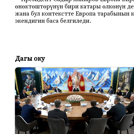
өнөктөштөрүнүн бири катары өлкөнүн д
жана бул контекстте Европа тарабынын к
экендигин баса белгиледи.
Дагы оку