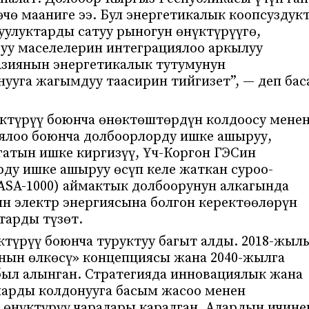
өчө мааниге ээ. Бул энергетикалык коопсуздук
уулуктарды сатуу рыногун өнүктүрүүгө,
руу маселелерин интеграциялоо аркылуу
зиянын энергетикалык тутумунун
ууга жагымдуу таасирин тийгизет”, — деп бас
ктүрүү боюнча өнөктөштөрдүн колдоосу мене
ялоо боюнча долбоорлорду ишке ашыруу,
гатын ишке киргизүү, Үч-Коргон ГЭСин
ду ишке ашыруу өсүп келе жаткан суроо-
CASA-1000) аймактык долбоорунун алкагында
ын электр энергиясына болгон керектөөлөрүн
тарды түзөт.
түрүү боюнча туруктуу багыт алды. 2018-жыл
нын өлкөсү» концепциясы жана 2040-жылга
был алынган. Стратегияда инновациялык жана
ларды колдонууга басым жасоо менен
өнүктүрүү чаралары каралган. Алардын ичине