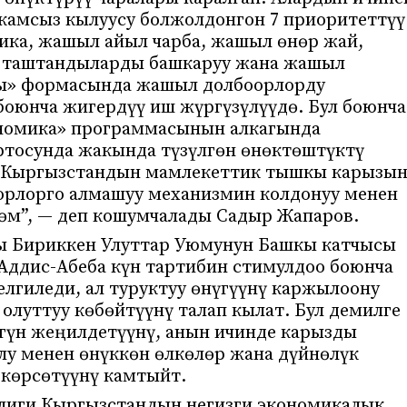
 камсыз кылуусу болжолдонгон 7 приоритеттүү
тика, жашыл айыл чарба, жашыл өнөр жай,
у, таштандыларды башкаруу жана жашыл
ы» формасында жашыл долбоорлорду
боюнча жигердүү иш жүргүзүлүүдө. Бул боюнча
номика» программасынын алкагында
ртосунда жакында түзүлгөн өнөктөштүктү
н Кыргызстандын мамлекеттик тышкы карызы
орлорго алмашуу механизмин колдонуу менен
өм”, — деп кошумчалады Садыр Жапаров.
ы Бириккен Улуттар Уюмунун Башкы катчысы
Аддис-Абеба күн тартибин стимулдоо боюнча
лгиледи, ал туруктуу өнүгүүнү каржылоону
олуттуу көбөйтүүнү талап кылат. Бул демилге
үгүн жеңилдетүүнү, анын ичинде карызды
у менен өнүккөн өлкөлөр жана дүйнөлүк
көрсөтүүнү камтыйт.
лиги Кыргызстандын негизги экономикалык