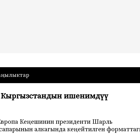
— Кыргызстан
аңылыктар
и Кыргызстандын ишенимдүү
 Европа Кеңешинин президенти Шарль
сапарынын алкагында кеңейтилген форматта