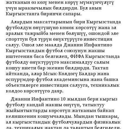
жатканын өз көзү менен көрүү мүмкүнчүлүгү
үчүн ыраазычылык билдирди. Бул анын
Кыргызстанга биринчи сапары.
Алардын максаттарынын бири Кыргызстанда
футболдун өнүгүшүнө көмөк көрсөтүү жана эл
аралык тажрыйба менен бөлүшүү, ошондой эле
спорттун бул түрүн өнүктүрүүгө инвестиция
салуу. Ошол эле маалда Джанни Инфантино
Кыргызстандын футбол союзунун жакшы
иштегенин баса белгилеп, ФИФА Кыргызстанда
футболду өнүктүрүүгө максималдуу салым
кошуу ниети бар экенин билдирди. Тактап
айтканда, алар Ысык-Көлдөгү Балдар жана
өспүрүмдөр футбол академиясына жана башка
объектилерге инвестиция салууга, техникалык
колдоо көрсөтүүгө даяр.
Джанни Инфантино 10 жылдан бери кыргыз
футболу кандай жакшы өнүгүп, татыктуу
жыйынтыктарды көрсөтүп жатканын байкап
келишкенин кошумчалады. Мындан тышкары,
ал кыргызстандык футболчулардын физикалык
да, техникалык жактан да талантын белгиледи.