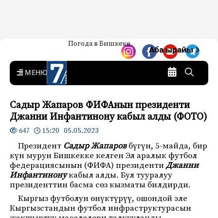
Жаңылыктар — Кыргызстан
Погода в Бишкеке
7-канал. Жаңылыктар —
Аба ырайы
Кыргызстан
MENU
Садыр Жапаров ФИФАнын президенти
Джанни Инфантинону кабыл алды (ФОТО)
15:20 05.05.2023
647
Президент
Садыр Жапаров
бүгүн, 5-майда, бир
күн мурун Бишкекке келген Эл аралык футбол
федерациясынын (ФИФА) президенти
Джанни
Инфантинону
кабыл алды. Бул тууралуу
президенттин басма сөз кызматы билдирди.
Кыргыз футболун өнүктүрүү, ошондой эле
Кыргызстандын футбол инфраструктурасын