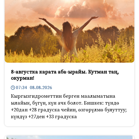
8-августка карата аба-ырайы. Кутман таң,
окурман!
07:34 08.08.2026
Кыргызгидрометтин берген маалыматына
ылайык, бүгүн, күн ачк болот. Бишкек: түндө
+20дан +28 градуска чейин, өзгөрүлмө булуттуу;
күндүз +27ден +33 градуска