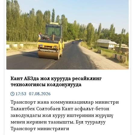
Кант АБЗда жол курууда ресайклинг
технологиясы колдонулууда
17:53 07.08.2026
Транспорт жана коммуникациялар министри
Талантбек Солтобаев Кант асфальт-бетон
заводундагы жол куруу иштеринин жүрүшү
менен жеринен таанышты. Бул тууралуу
Транспорт министрлиги