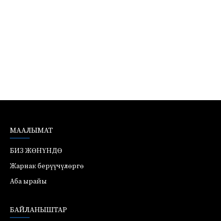
МААЛЫМАТ
БИЗ ЖӨНҮНДӨ
Жарнак берүүчүлөргө
Аба ырайы
БАЙЛАНЫШТАР