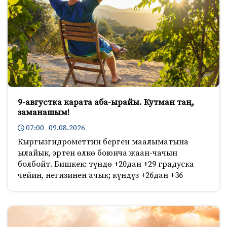
9-августка карата аба-ырайы. Кутман таң,
заманашым!
07:00 09.08.2026
Кыргызгидрометтин берген маалыматына
ылайык, эртен өлкө боюнча жаан-чачын
болбойт. Бишкек: түндө +20дан +29 градуска
чейин, негизинен ачык; күндүз +26дан +36