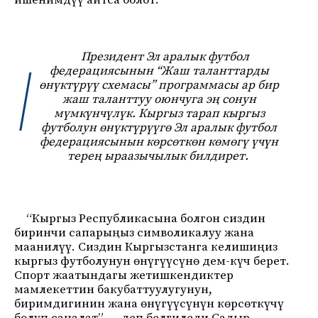
ишенимдүү айтса болот.
Президент Эл аралык футбол
федерациясынын “Жаш таланттарды
өнүктүрүү схемасы” программасы ар бир
жаш таланттуу оюнчуга эң сонун
мүмкүнчүлүк. Кыргыз тарап кыргыз
футболун өнүктүрүүгө Эл аралык футбол
федерациясынын көрсөткөн көмөгү үчүн
терең ыраазычылык билдирет.
“Кыргыз Республикасына болгон сиздин
биринчи сапарыңыз символикалуу жана
маанилүү. Сиздин Кыргызстанга келишиңиз
кыргыз футболунун өнүгүүсүнө дем-күч берет.
Спорт жаатындагы жетишкендиктер
мамлекеттин бакубаттуулугунун,
биримдигинин жана өнүгүүсүнүн көрсөткүчү