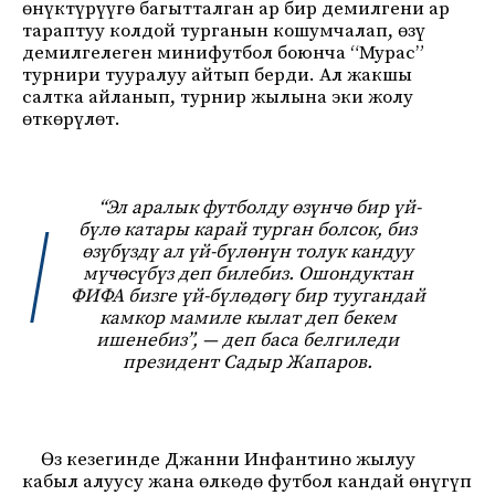
өнүктүрүүгө багытталган ар бир демилгени ар
тараптуу колдой турганын кошумчалап, өзү
демилгелеген минифутбол боюнча “Мурас”
турнири тууралуу айтып берди. Ал жакшы
салтка айланып, турнир жылына эки жолу
өткөрүлөт.
“
Эл аралык футболду өзүнчө бир үй-
бүлө катары карай турган болсок, биз
өзүбүздү ал үй-бүлөнүн толук кандуу
мүчөсүбүз деп билебиз. Ошондуктан
ФИФА бизге үй-бүлөдөгү бир туугандай
камкор мамиле кылат деп бекем
ишенебиз”, — деп баса белгиледи
президент Садыр Жапаров
.
Өз кезегинде Джанни Инфантино жылуу
кабыл алуусу жана өлкөдө футбол кандай өнүгүп