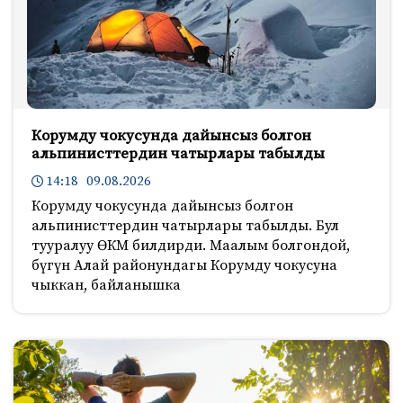
Корумду чокусунда дайынсыз болгон
альпинисттердин чатырлары табылды
14:18 09.08.2026
Корумду чокусунда дайынсыз болгон
альпинисттердин чатырлары табылды. Бул
тууралуу ӨКМ билдирди. Маалым болгондой,
бүгүн Алай районундагы Корумду чокусуна
чыккан, байланышка