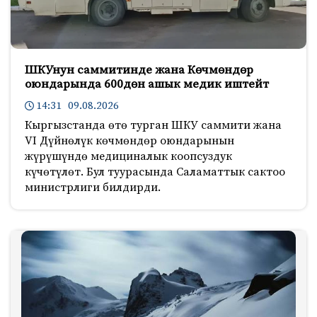
ШКУнун саммитинде жана Көчмөндөр
оюндарында 600дөн ашык медик иштейт
14:31 09.08.2026
Кыргызстанда өтө турган ШКУ саммити жана
VI Дүйнөлүк көчмөндөр оюндарынын
жүрүшүндө медициналык коопсуздук
күчөтүлөт. Бул туурасында Саламаттык сактоо
министрлиги билдирди.