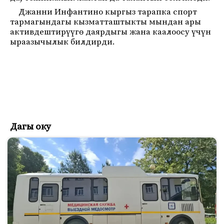
Джанни Инфантино кыргыз тарапка спорт
тармагындагы кызматташтыкты мындан ары
активдештирүүгө даярдыгы жана каалоосу үчүн
ыраазычылык билдирди.
Дагы оку