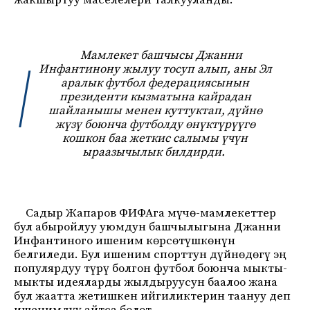
жакшыртуу маселелери талкууланды.
Мамлекет башчысы Джанни
Инфантинону жылуу тосуп алып, аны Эл
аралык футбол федерациясынын
президенти кызматына кайрадан
шайланышы менен куттуктап, дүйнө
жүзү боюнча футболду өнүктүрүүгө
кошкон баа жеткис салымы үчүн
ыраазычылык билдирди.
Садыр Жапаров ФИФАга мүчө-мамлекеттер
бул абыройлуу уюмдун башчылыгына Джанни
Инфантиного ишеним көрсөтүшкөнүн
белгиледи. Бул ишеним спорттун дүйнөдөгү эң
популярдуу түрү болгон футбол боюнча мыкты-
мыкты идеяларды жылдыруусун баалоо жана
бул жаатта жетишкен ийгиликтерин таануу деп