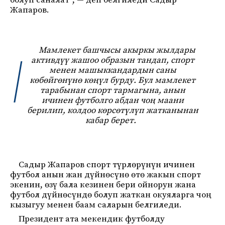
болуп саналат”, — деп белгиледи Садыр
Жапаров.
Мамлекет башчысы акыркы жылдары
активдүү жашоо образын тандап, спорт
менен машыккандардын саны
көбөйгөнүнө көңүл бурду. Бул мамлекет
тарабынан спорт тармагына, анын
ичинен футболго абдан чоң маани
берилип, колдоо көрсөтүлүп жатканынан
кабар берет.
Садыр Жапаров спорт түрлөрүнүн ичинен
футбол анын жан дүйнөсүнө өтө жакын спорт
экенин, өзү бала кезинен бери ойнорун жана
футбол дүйнөсүндө болуп жаткан окуяларга чоң
кызыгуу менен баам саларын белгиледи.
Президент ата мекендик футболду