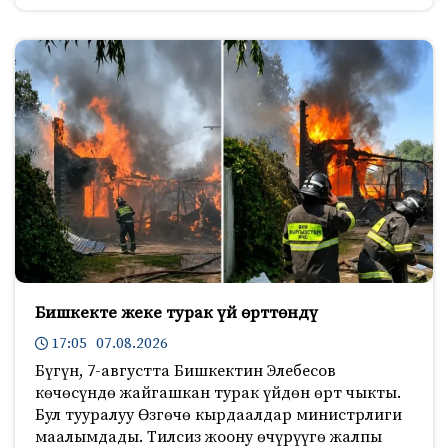
Бишкекте жеке турак үй өрттөндү
17:05 07.08.2026
Бүгүн, 7-августта Бишкектин Элебесов
көчөсүндө жайгашкан турак үйдөн өрт чыкты.
Бул тууралуу Өзгөчө кырдаалдар министрлиги
маалымдады. Тилсиз жоону өчүрүүгө жалпы