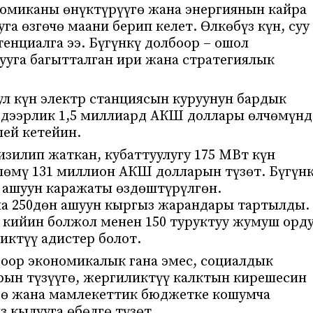
миканы өнүктүрүүгө жана энергиянын кайра
а өзгөчө маани берип келет. Өлкөбүз күн, суу
енциалга ээ. Бүгүнкү долбоор – ошол
уга багытталган ири жана стратегиялык
ул күн электр станциясын куруунун бардык
 дээрлик 1,5 миллиард АКШ доллары өлчөмүнд
лей кетейин.
изилип жаткан, кубаттуулугу 175 МВт күн
өмү 131 миллион АКШ долларын түзөт. Бүгүн
н ашуун каражаты өздөштүрүлгөн.
на 250дөн ашуун кыргыз жарандары тартылды.
 кийин болжол менен 150 туруктуу жумуш орд
иктүү адистер болот.
лбоор экономикалык гана эмес, социалдык
рын түзүүгө, жергиликтүү калктын кирешесин
гө жана мамлекеттик бюджетке кошумча
 кылууга өбөлгө түзөт.