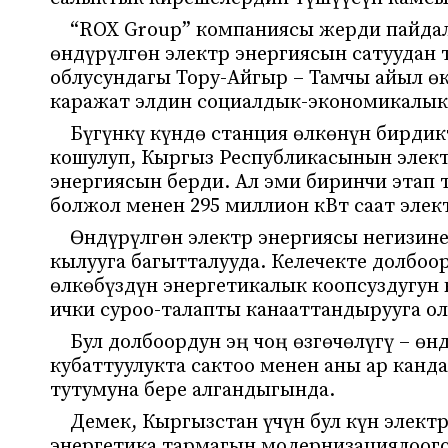
“ROX Group” компаниясы жерди пайдал
өндүрүлгөн электр энергиясын сатуудан
облусундагы Тору-Айгыр – Тамчы айыл ө
каражат элдин социалдык-экономикалык 
Бүгүнкү күндө станция өлкөнүн бирдик
кошулуп, Кыргыз Республикасынын элект
энергиясын берди. Ал эми биринчи этап 
болжол менен 295 миллион кВт саат элек
Өндүрүлгөн электр энергиясы негизин
кылууга багытталууда. Келечекте долбо
өлкөбүздүн энергетикалык коопсуздугун
ички суроо-талапты канааттандырууга о
Бул долбоордун эң чоң өзгөчөлүгү – өн
кубаттуулукта сактоо менен аны ар канд
тутумуна бере алгандыгында.
Демек, Кыргызстан үчүн бул күн электр
энергетика тармагын модернизациялоого