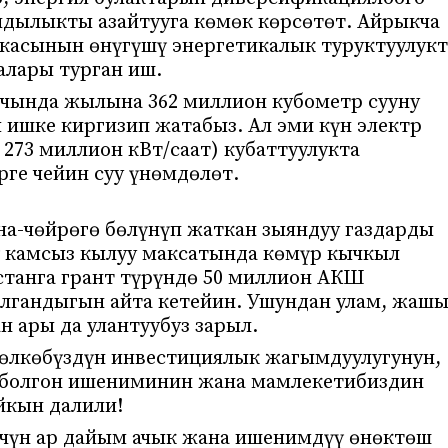
андылыкты азайтууга көмөк көрсөтөт. Айрыкча
икасынын өнүгүшү энергетикалык туруктуулукт
алары турган иш.
гычында жылына 362 миллион кубометр сууну
 ишке киргизип жатабыз. Ал эми күн электр
 273 миллион кВт/саат) кубаттуулукта
ге чейин суу үнөмдөлөт.
а-чөйрөгө бөлүнүп жаткан зыяндуу газдарды
ү камсыз кылуу максатында көмүр кычкыл
станга грант түрүндө 50 миллион АКШ
алгандыгын айта кетейин. Ушундан улам, жаш
 ары да улантуубуз зарыл.
 өлкөбүздүн инвестициялык жагымдуулугунун,
 болгон ишениминин жана мамлекетибиздин
айкын далили!
чүн ар дайым ачык жана ишенимдүү өнөктөш