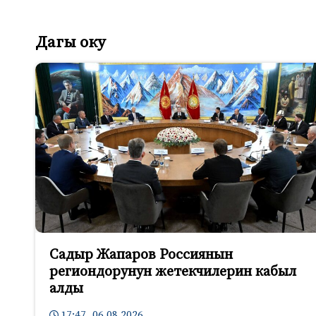
Дагы оку
Садыр Жапаров Россиянын
региондорунун жетекчилерин кабыл
алды
17:47 06.08.2026