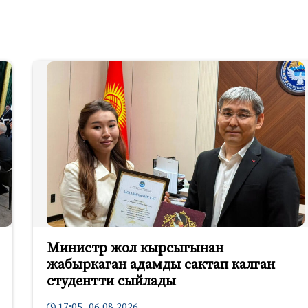
Министр жол кырсыгынан
жабыркаган адамды сактап калган
студентти сыйлады
17:05 06.08.2026