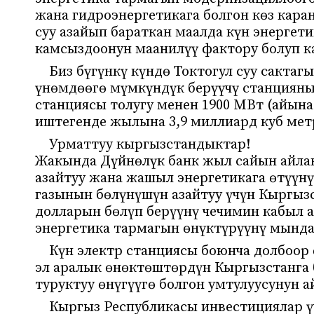
жана гидроэнергетикага болгон көз кар
суу азайып бараткан маалда күн энергет
камсыздоонун маанилүү фактору болуп к
Биз бүгүнкү күндө Токтогул суу сакта
үнөмдөөгө мүмкүндүк берүүчү станцияны
станциясы толугу менен 1900 МВт (айына
иштегенде жылына 3,9 миллиард куб метр
Урматтуу кыргызстандыктар!
Жакында Дүйнөлүк банк жыл сайын айлан
азайтуу жана жашыл энергетикага өтүүн
газынын бөлүнүшүн азайтуу үчүн Кыргыз
долларын бөлүп берүүнү чечимин кабыл 
энергетика тармагын өнүктүрүүнү мындан
Күн электр станциясы боюнча долбоор
эл аралык өнөктөштөрдүн Кыргызстанга
туруктуу өнүгүүгө болгон умтулуусунун 
Кыргыз Республикасы инвестициялар ү