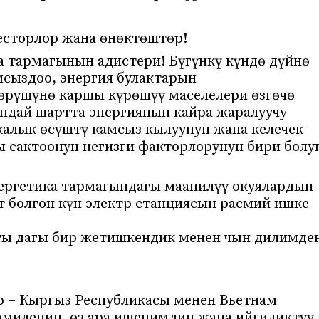
есторлор жана өнөктөштөр!
 тармагынын адистери! Бүгүнкү күндө дүйнө
мсыздоо, энергия булактарын
өрүшүнө каршы күрөшүү маселелери өзгөчө
ындай шартта энергиянын кайра жаралуучу
калык өсүштү камсыз кылуунун жана келечек
сактоонун негизги факторлорунун бири болу
ергетика тармагындагы маанилүү окуялардын
т болгон күн электр станциясын расмий ишке
ы дагы бир жетишкендик менен чын дилимде
р – Кыргыз Республикасы менен Вьетнам
миленин, өз ара ишенимдин жана ийгиликтүү