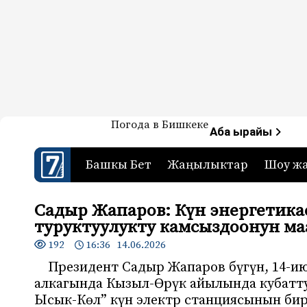
Жаңылыктар — Кыргызстан
Погода в Бишкеке
7-канал. Жаңылыктар 
Аба ырайы
Башкы Бет
Жаңылыктар
Шоу ж
Садыр Жапаров: Күн энергетик
туруктуулукту камсыздоонун ма
192
16:36 14.06.2026
Президент Садыр Жапаров бүгүн, 14-и
алкагында Кызыл-Өрүк айылында кубатту
Ысык-Көл” күн электр станциясынын бир