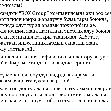
 мисалы!
намдык “ROX Group” компаниясына эки ооз сө
ергиянын кайра жаралуучу булактары боюнча,
тында олуттуу эл аралык тажрыйбага ээ.
дө күндөн жана шамалдан энергия алуу боюнч
ган компания катары таанымал. Албетте,
жаткан инвестициялардын сапатын жана
лу тастыктайт.
дин кесиптик квалификациясын жогорулатууга
зыйт. Кыргызстандын жаш адистеринин
сү менен өлкөбүздүн кадрдык дарамети
кчам өздөштүрүүсүн шарттайт.
үзүлгөн достук жана өнөктөштүк мамилелерд
көнүн ортосундагы соода-экономикалык жана
гээлге чыгарууга өбөлгө түзөт деп ишенем.