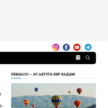
DEMALOO — ЭС АЛУУГА БИР КАДАМ!
н
ы.