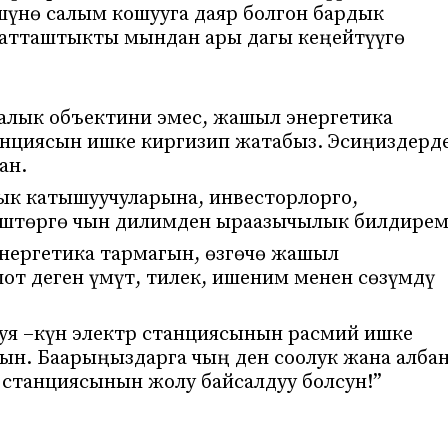
үшүнө салым кошууга даяр болгон бардык
матташтыкты мындан ары дагы кеңейтүүгө
алык объектини эмес, жашыл энергетика
анциясын ишке киргизип жатабыз. Эсиңиздерд
ан.
ык катышуучуларына, инвесторлорго,
төштөргө чын дилимден ыраазычылык билдирем
энергетика тармагын, өзгөчө жашыл
от деген үмүт, тилек, ишеним менен сөзүмдү
уя –күн электр станциясынын расмий ишке
ын. Баарыңыздарга чың ден соолук жана албан
 станциясынын жолу байсалдуу болсун!”