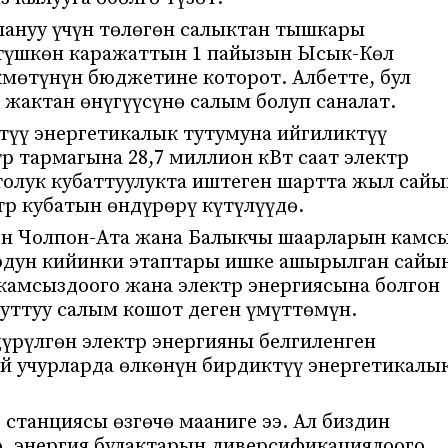
ануу үчүн төлөгөн салыктан тышкары
 түшкөн каражаттын 1 пайызын Ысык-Көл
кмөтүнүн бюджетине которот. Албетте, бул
жактан өнүгүүсүнө салым болуп саналат.
түү энергетикалык тутумуна ийгиликтүү
р тармагына 28,7 миллион кВт саат электр
толук кубаттуулукта иштеген шартта жыл сайы
тр кубатын өндүрөрү күтүлүүдө.
ен Чолпон-Ата жана Балыкчы шаарларын камс
ордун кийинки этаптары ишке ашырылган сайы
 камсыздоого жана электр энергиясына болгон
луттуу салым кошот деген үмүттөмүн.
дүрүлгөн электр энергияны белгиленген
ай учурларда өлкөнүн бирдиктүү энергетикалы
 станциясы өзгөчө мааниге ээ. Ал биздин
, энергия булактарын диверсификациялоого