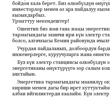
бойдон кала берет. Биз өлкөбүздүн өнүг
инвесторлор менен өз ара пайдалуу кыз
кызыкдарбыз.
Урматтуу мекендештер!
Ошентип биз жөн гана жаңы энергетик
тармагындагы экинчи ири күн электр ст
болсо, алгачкысы Кемин районунда ачылг
Учурдан пайдаланып, долбоордун бард
инженерлерге, куруучуларга жана өнөк
Бул күн электр станциясы өлкөбүздүн 
энергетиканы өнүктүрүүгө зор салым кош
аяктайын.
Энергетика тармагындагы маанилүү ок
кириши менен дагы бир ирет куттуктайм
албан ийгиликтерди каалайм. Күн электр