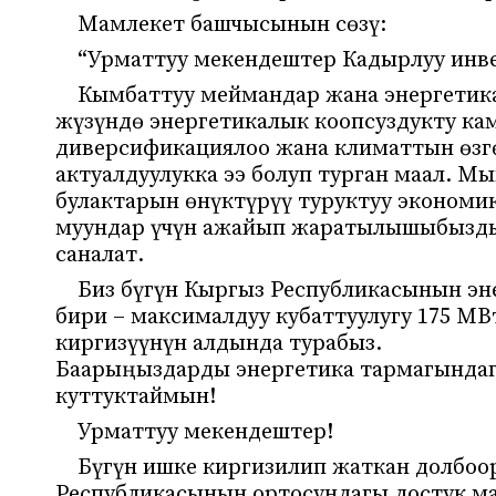
Мамлекет башчысынын сөзү:
“Урматтуу мекендештер Кадырлуу инв
Кымбаттуу меймандар жана энергетика
жүзүндө энергетикалык коопсуздукту ка
диверсификациялоо жана климаттын өзг
актуалдуулукка ээ болуп турган маал. М
булактарын өнүктүрүү туруктуу экономи
муундар үчүн ажайып жаратылышыбызды 
саналат.
Биз бүгүн Кыргыз Республикасынын эн
бири – максималдуу кубаттуулугу 175 МВ
киргизүүнүн алдында турабыз.
Баарыңыздарды энергетика тармагындаг
куттуктаймын!
Урматтуу мекендештер!
Бүгүн ишке киргизилип жаткан долбоо
Республикасынын ортосундагы достук ма