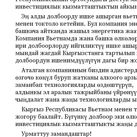
инвестициялык кызматташтыктын айкын
Эң алды долбоорду ишке ашырган вьет
менен токтоло кетейин. Бул компания эн
башкача айтканда жашыл энергетика жаа
Компания Вьетнамда жана башка өлкөлөр
ири долбоорлорду ийгиликтүү ишке ашыр
мындай жагдай Кыргызстанга тартылып 
долбоордун ишенимдүүлүгүн дагы бир жо
Аталган компаниянын биздин адистер
өзгөчө көңүл буруп жатканы алкоого ар
заманбап технологияларды өздөштүрүп,
алдынкы эл аралык тажрыйбаны үйрөнүү
чыңдалат жана жаңы технологияларды ы
Кыргыз Республикасы Вьетнам менен т
жогору баалайт. Бүгүнкү долбоор эки өл
инвестициялык кызматташтыкты жаңы дең
Урматтуу замандаштар!