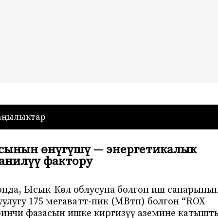
— Кыргызстан
аңылыктар
асынын өнүгүшү — энергетикалык
анилүү фактору
юнда, Ысык-Көл облусуна болгон иш сапарыны
улугу 175 мегаватт-пик (МВтп) болгон “ROX
инчи фазасын ишке киргизүү аземине катышт