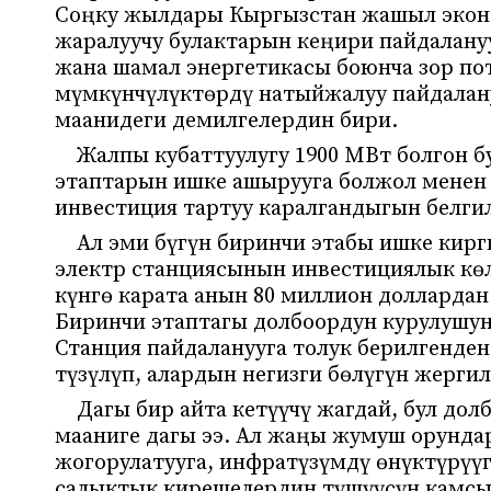
Соңку жылдары Кыргызстан жашыл эконо
жаралуучу булактарын кеңири пайдаланууг
жана шамал энергетикасы боюнча зор пот
мүмкүнчүлүктөрдү натыйжалуу пайдалану
маанидеги демилгелердин бири.
Жалпы кубаттуулугу 1900 МВт болгон б
этаптарын ишке ашырууга болжол менен
инвестиция тартуу каралгандыгын белги
Ал эми бүгүн биринчи этабы ишке кирг
электр станциясынын инвестициялык көл
күнгө карата анын 80 миллион долларда
Биринчи этаптагы долбоордун курулушу
Станция пайдаланууга толук берилгенден
түзүлүп, алардын негизги бөлүгүн жергил
Дагы бир айта кетүүчү жагдай, бул до
мааниге дагы ээ. Ал жаңы жумуш орунда
жогорулатууга, инфратүзүмдү өнүктүрүү
салыктык кирешелердин түшүүсүн камсыз