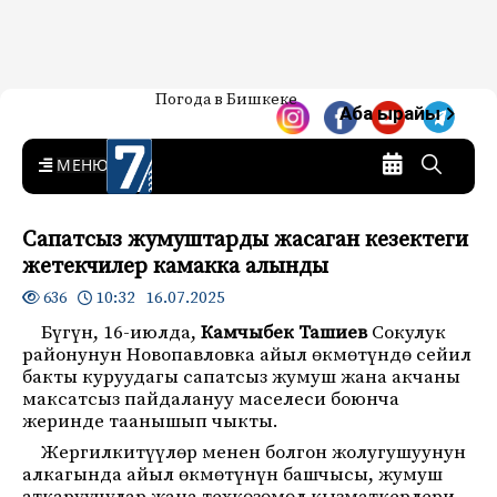
Жаңылыктар — Кыргызстан
Погода в Бишкеке
7-канал. Жаңылыктар —
Аба ырайы
Кыргызстан
MENU
Сапатсыз жумуштарды жасаган кезектеги
жетекчилер камакка алынды
10:32 16.07.2025
636
Бүгүн, 16-июлда,
Камчыбек Ташиев
Сокулук
районунун Новопавловка айыл өкмөтүндө сейил
бакты куруудагы сапатсыз жумуш жана акчаны
максатсыз пайдалануу маселеси боюнча
жеринде таанышып чыкты.
Жергилкитүүлөр менен болгон жолугушуунун
алкагында айыл өкмөтүнүн башчысы, жумуш