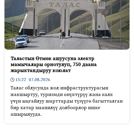
Таластын Өтмөк ашуусуна электр
мамычалары орнотулуп, 750 даана
жарыктандыруу коюлат
15:22 07.08.2026
Талас облусунда жол инфраструктурасын
жакшыртуу, туризмди өнүктүрүү жана калк
үчүн ыңгайлуу шарттарды түзүүгө багытталган
бир катар маанилүү долбоорлор ишке
ашырылууда.
637