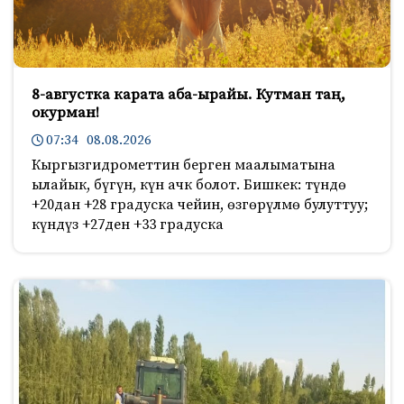
8-августка карата аба-ырайы. Кутман таң,
окурман!
07:34 08.08.2026
Кыргызгидрометтин берген маалыматына
ылайык, бүгүн, күн ачк болот. Бишкек: түндө
+20дан +28 градуска чейин, өзгөрүлмө булуттуу;
күндүз +27ден +33 градуска