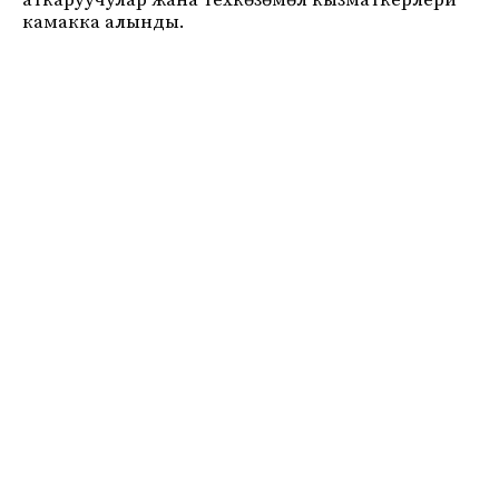
аткаруучулар жана техкөзөмөл кызматкерлери
камакка алынды.