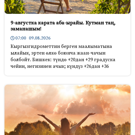
9-августка карата аба-ырайы. Кутман таң,
заманашым!
07:00 09.08.2026
Кыргызгидрометтин берген маалыматына
ылайык, эртен өлкө боюнча жаан-чачын
болбойт. Бишкек: түндө +20дан +29 градуска
чейин, негизинен ачык; күндүз +26дан +36