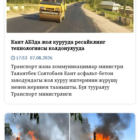
Кант АБЗда жол курууда ресайклинг
технологиясы колдонулууда
17:53 07.08.2026
Транспорт жана коммуникациялар министри
Талантбек Солтобаев Кант асфальт-бетон
заводундагы жол куруу иштеринин жүрүшү
менен жеринен таанышты. Бул тууралуу
Транспорт министрлиги