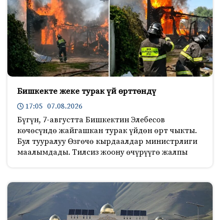
Бишкекте жеке турак үй өрттөндү
17:05 07.08.2026
Бүгүн, 7-августта Бишкектин Элебесов
көчөсүндө жайгашкан турак үйдөн өрт чыкты.
Бул тууралуу Өзгөчө кырдаалдар министрлиги
маалымдады. Тилсиз жоону өчүрүүгө жалпы