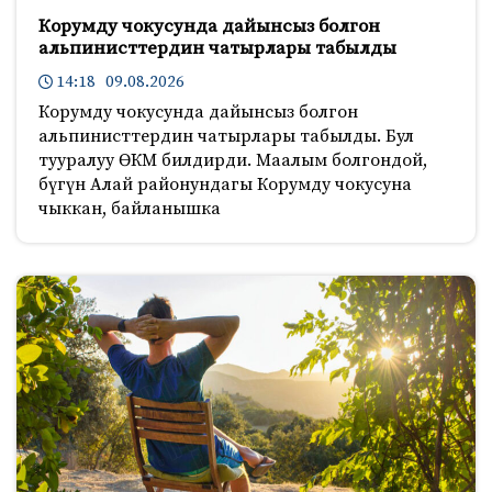
Корумду чокусунда дайынсыз болгон
альпинисттердин чатырлары табылды
14:18 09.08.2026
Корумду чокусунда дайынсыз болгон
альпинисттердин чатырлары табылды. Бул
тууралуу ӨКМ билдирди. Маалым болгондой,
бүгүн Алай районундагы Корумду чокусуна
чыккан, байланышка