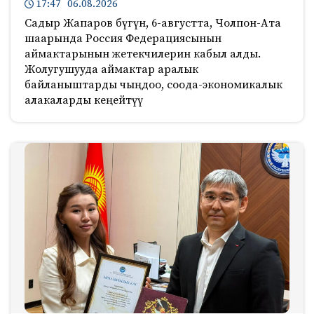
17:47 06.08.2026
Садыр Жапаров бүгүн, 6-августта, Чолпон-Ата
шаарында Россия Федерациясынын
аймактарынын жетекчилерин кабыл алды.
Жолугушууда аймактар аралык
байланыштарды чыңдоо, соода-экономикалык
алакаларды кеңейтүү