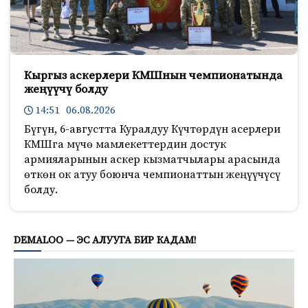
Кыргыз аскерлери КМШнын чемпионатында
жеңүүчү болду
14:51 06.08.2026
Бүгүн, 6-августта Куралдуу Күчтөрдүн асерлери
КМШга мүчө мамлекеттердин достук
армияларынын аскер кызматчылары арасында
өткөн ок атуу боюнча чемпионаттын жеңүүчүсү
болду.
473
DEMALOO — ЭС АЛУУГА БИР КАДАМ!