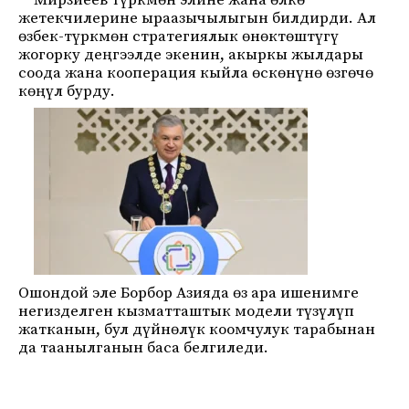
Мирзиёев түркмөн элине жана өлкө
жетекчилерине ыраазычылыгын билдирди. Ал
өзбек-түркмөн стратегиялык өнөктөштүгү
жогорку деңгээлде экенин, акыркы жылдары
соода жана кооперация кыйла өскөнүнө өзгөчө
көңүл бурду.
Ошондой эле Борбор Азияда өз ара ишенимге
негизделген кызматташтык модели түзүлүп
жатканын, бул дүйнөлүк коомчулук тарабынан
да таанылганын баса белгиледи.