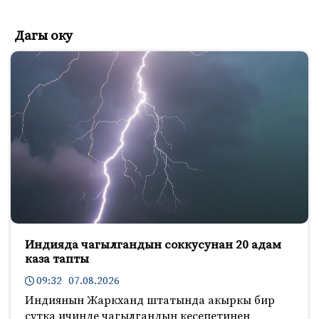
Дагы оку
Индияда чагылгандын соккусунан 20 адам
каза тапты
09:32 07.08.2026
Индиянын Жаркханд штатында акыркы бир
сутка ичинде чагылгандын кесепетинен