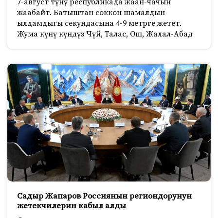
7-август түнү республикада жаан-чачын
жаабайт. Батыштан соккон шамалдын
ылдамдыгы секундасына 4-9 метрге жетет.
Жума күнү күндүз Чүй, Талас, Ош, Жалал-Абад
Садыр Жапаров Россиянын региондорунун
жетекчилерин кабыл алды