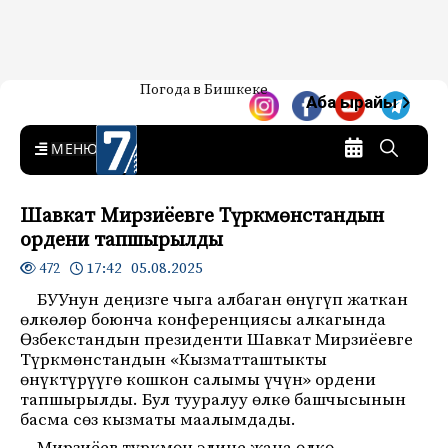
Жаңылыктар — Кыргызстан
Погода в Бишкеке
7-канал. Жаңылыктар —
Аба ырайы
Кыргызстан
MENU
Шавкат Мирзиёевге Түркмөнстандын
ордени тапшырылды
17:42 05.08.2025
472
БУУнун деңизге чыга албаган өнүгүп жаткан
өлкөлөр боюнча конференциясы алкагында
Өзбекстандын президенти Шавкат Мирзиёевге
Түркмөнстандын «Кызматташтыкты
өнүктүрүүгө кошкон салымы үчүн» ордени
тапшырылды. Бул тууралуу өлкө башчысынын
басма сөз кызматы маалымдады.