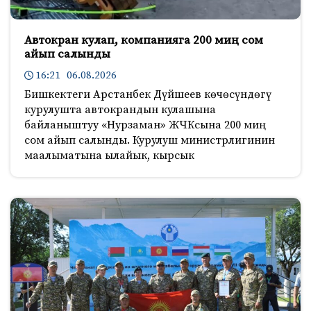
Автокран кулап, компанияга 200 миң сом
айып салынды
16:21 06.08.2026
Бишкектеги Арстанбек Дүйшеев көчөсүндөгү
курулушта автокрандын кулашына
байланыштуу «Нурзаман» ЖЧКсына 200 миң
сом айып салынды. Курулуш министрлигинин
маалыматына ылайык, кырсык