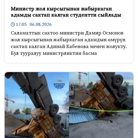
Министр жол кырсыгынан жабыркаган
адамды сактап калган студентти сыйлады
17:05 06.08.2026
Саламаттык сактоо министри Дамир Осмонов
жол кырсыгынан жабыркаган адамдын өмүрүн
сактап калган Адинай Кабенова менен жолукту.
Бул тууралуу министрликтин басма