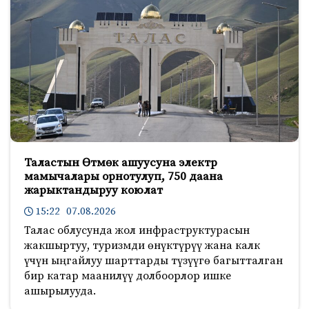
Таластын Өтмөк ашуусуна электр
мамычалары орнотулуп, 750 даана
жарыктандыруу коюлат
15:22 07.08.2026
Талас облусунда жол инфраструктурасын
жакшыртуу, туризмди өнүктүрүү жана калк
үчүн ыңгайлуу шарттарды түзүүгө багытталган
бир катар маанилүү долбоорлор ишке
ашырылууда.