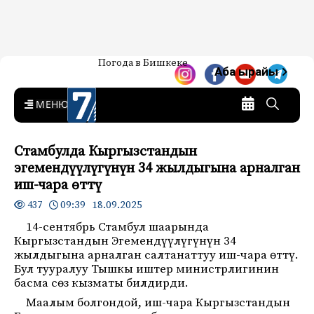
Жаңылыктар — Кыргызстан
Погода в Бишкеке
7-канал. Жаңылыктар —
Аба ырайы
Кыргызстан
MENU
Стамбулда Кыргызстандын
эгемендүүлүгүнүн 34 жылдыгына арналган
иш-чара өттү
09:39 18.09.2025
437
14-сентябрь Стамбул шаарында
Кыргызстандын Эгемендүүлүгүнүн 34
жылдыгына арналган салтанаттуу иш-чара өттү.
Бул тууралуу Тышкы иштер министрлигинин
басма сөз кызматы билдирди.
Маалым болгондой, иш-чара Кыргызстандын