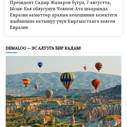
Президент Садыр Жапаров бүгүн, 7-августта,
Ысык-Көл облусунун Чолпон-Ата шаарында
Евразия өкмөттөр аралык кеңешинин кезектеги
жыйынына катышуу үчүн Кыргызстанга келген
Евразия
438
DEMALOO — ЭС АЛУУГА БИР КАДАМ!