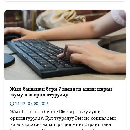
Жыл башынан бери 7 миңден ашык жаран
жумушка орноштурулду
14:42 07.08.2026
Жыл башынан бери 7106 жаран жумушка
орноштурулду. Бул тууралуу Эмгек, социалдык
камсыздоо жана миграция министрлигинен