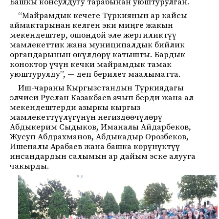
Башкы консулдугу тарабынан уюштурулган.
“Майрамдык кечеге Түркиянын ар кайсы
аймактарынан келген эки миңге жакын
мекендештер, ошондой эле жергиликтүү
мамлекеттик жана муниципалдык бийлик
органдарынын өкүлдөрү катышты. Бардык
коноктор үчүн кечки майрамдык тамак
уюштурулду”, — деп берилет маалыматта.
Иш-чараны Кыргызстандын Түркиядагы
элчиси Руслан Казакбаев ачып берди жана ал
мекендештерди азыркы кыргыз
мамлекеттүүлүгүнүн негиздөөчүлөрү
Абдыкерим Сыдыков, Иманалы Айдарбеков,
Жусуп Абдрахманов, Абдыкадыр Орозбеков,
Ишеналы Арабаев жана башка көрүнүктүү
инсандардын салымын ар дайым эске алууга
чакырды.