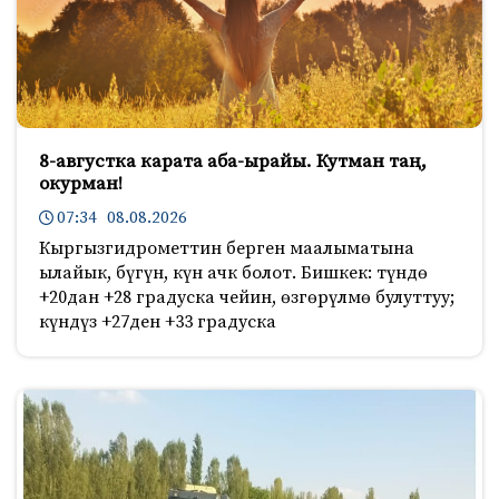
8-августка карата аба-ырайы. Кутман таң,
окурман!
07:34 08.08.2026
Кыргызгидрометтин берген маалыматына
ылайык, бүгүн, күн ачк болот. Бишкек: түндө
+20дан +28 градуска чейин, өзгөрүлмө булуттуу;
күндүз +27ден +33 градуска