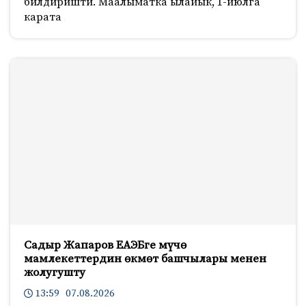
билдиришти. Маалыматка ылайык, 1-июлга
карата
Садыр Жапаров ЕАЭБге мүчө
мамлекеттердин өкмөт башчылары менен
жолугушту
13:59 07.08.2026