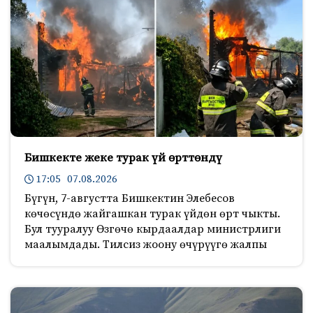
Бишкекте жеке турак үй өрттөндү
17:05 07.08.2026
Бүгүн, 7-августта Бишкектин Элебесов
көчөсүндө жайгашкан турак үйдөн өрт чыкты.
Бул тууралуу Өзгөчө кырдаалдар министрлиги
маалымдады. Тилсиз жоону өчүрүүгө жалпы