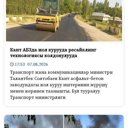
Кант АБЗда жол курууда ресайклинг
технологиясы колдонулууда
17:53 07.08.2026
Транспорт жана коммуникациялар министри
Талантбек Солтобаев Кант асфальт-бетон
заводундагы жол куруу иштеринин жүрүшү
менен жеринен таанышты. Бул тууралуу
Транспорт министрлиги