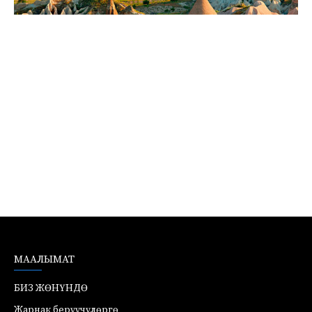
МААЛЫМАТ
БИЗ ЖӨНҮНДӨ
Жарнак берүүчүлөргө