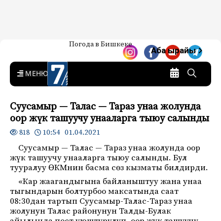
Жаңылыктар — Кыргызстан
Погода в Бишкеке
7-канал. Жаңылыктар —
Аба ырайы
Кыргызстан
MENU
Суусамыр — Талас — Тараз унаа жолунда
оор жүк ташуучу унааларга тыюу салынды
10:54 01.04.2021
818
Суусамыр — Талас — Тараз унаа жолунда оор
жүк ташуучу унааларга тыюу салынды. Бул
тууралуу ӨКМнин басма сөз кызматы билдирди.
«Кар жаагандыгына байланыштуу жана унаа
тыгындарын болтурбоо максатында саат
08:30дан тартып Суусамыр-Талас-Тараз унаа
жолунун Талас районунун Талды-Булак