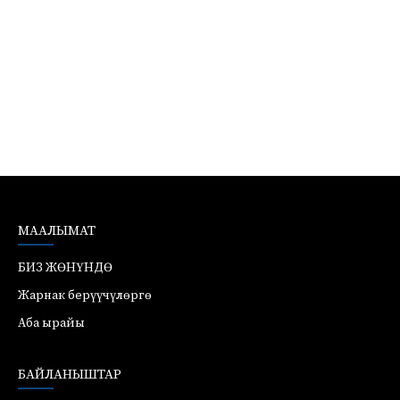
МААЛЫМАТ
БИЗ ЖӨНҮНДӨ
Жарнак берүүчүлөргө
Аба ырайы
БАЙЛАНЫШТАР