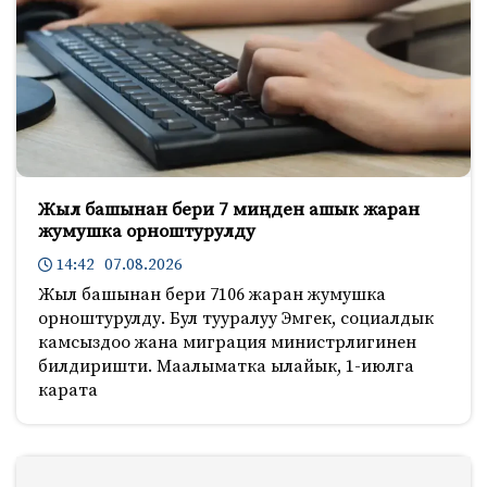
Жыл башынан бери 7 миңден ашык жаран
жумушка орноштурулду
14:42 07.08.2026
Жыл башынан бери 7106 жаран жумушка
орноштурулду. Бул тууралуу Эмгек, социалдык
камсыздоо жана миграция министрлигинен
билдиришти. Маалыматка ылайык, 1-июлга
карата