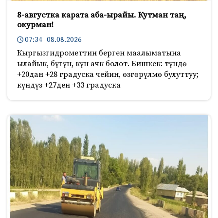
8-августка карата аба-ырайы. Кутман таң,
окурман!
07:34 08.08.2026
Кыргызгидрометтин берген маалыматына
ылайык, бүгүн, күн ачк болот. Бишкек: түндө
+20дан +28 градуска чейин, өзгөрүлмө булуттуу;
күндүз +27ден +33 градуска