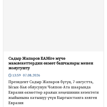
Садыр Жапаров ЕАЭБге мүчө
мамлекеттердин өкмөт башчылары менен
жолугушту
13:59 07.08.2026
Президент Садыр Жапаров бүгүн, 7-августта,
Ысык-Көл облусунун Чолпон-Ата шаарында
Евразия өкмөттөр аралык кеңешинин кезектеги
жыйынына катышуу үчүн Кыргызстанга келген
Евразия