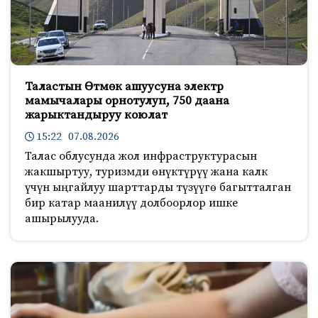
Таластын Өтмөк ашуусуна электр
мамычалары орнотулуп, 750 даана
жарыктандыруу коюлат
15:22 07.08.2026
Талас облусунда жол инфраструктурасын
жакшыртуу, туризмди өнүктүрүү жана калк
үчүн ыңгайлуу шарттарды түзүүгө багытталган
бир катар маанилүү долбоорлор ишке
ашырылууда.