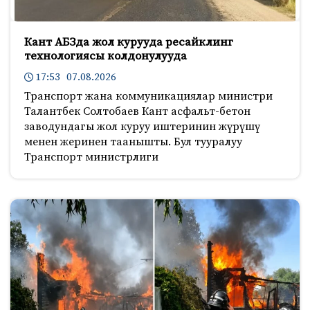
Кант АБЗда жол курууда ресайклинг
технологиясы колдонулууда
17:53 07.08.2026
Транспорт жана коммуникациялар министри
Талантбек Солтобаев Кант асфальт-бетон
заводундагы жол куруу иштеринин жүрүшү
менен жеринен таанышты. Бул тууралуу
Транспорт министрлиги