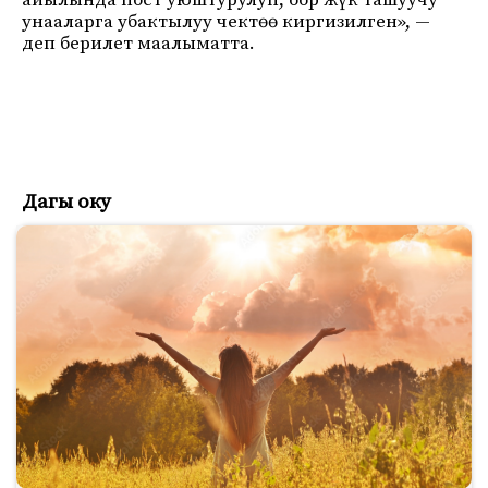
айылында пост уюштурулуп, оор жүк ташуучу
унааларга убактылуу чектөө киргизилген», —
деп берилет маалыматта.
Дагы оку