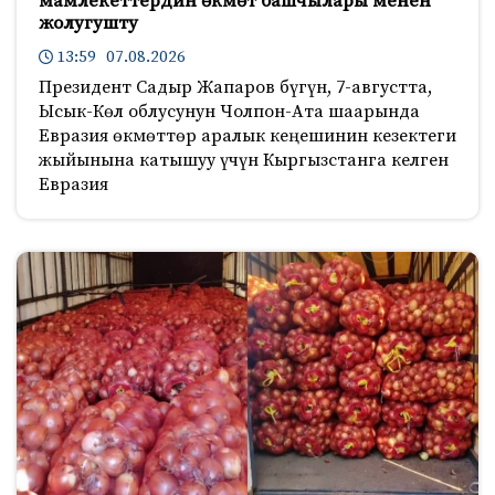
мамлекеттердин өкмөт башчылары менен
жолугушту
13:59 07.08.2026
Президент Садыр Жапаров бүгүн, 7-августта,
Ысык-Көл облусунун Чолпон-Ата шаарында
Евразия өкмөттөр аралык кеңешинин кезектеги
жыйынына катышуу үчүн Кыргызстанга келген
Евразия