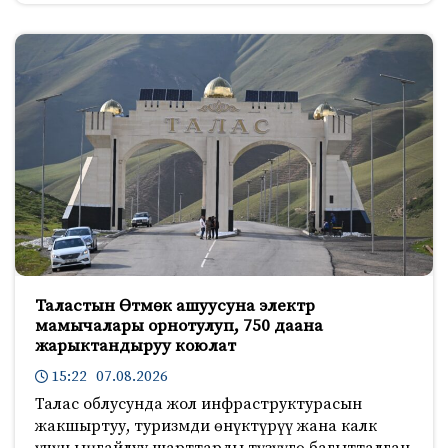
Таластын Өтмөк ашуусуна электр
мамычалары орнотулуп, 750 даана
жарыктандыруу коюлат
15:22 07.08.2026
Талас облусунда жол инфраструктурасын
жакшыртуу, туризмди өнүктүрүү жана калк