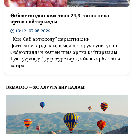
Өзбекстандан келаткан 24,9 тонна пияз
артка кайтарылды
13:42 07.08.2026
“Кең-Сай автожолу” карантиндик
фитосанитардык көзөмөл өткөрүү пунктунан
Өзбекстандан келген пияз артка кайтарылды.
Бул тууралуу Суу ресурстары, айыл чарба жана
кайра
1075
DEMALOO — ЭС АЛУУГА БИР КАДАМ!