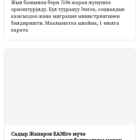
Жыл башынан бери 7106 жаран жумушка
орноштурулду. Бул тууралуу Эмгек, социалдык
камсыздоо жана миграция министрлигинен
билдиришти. Маалыматка ылайык, 1-июлга
карата
Садыр Жапаров ЕАЭБге мүчө