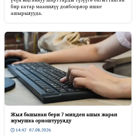
үчүн ыңгайлуу шарттарды түзүүгө багытталган
бир катар маанилүү долбоорлор ишке
ашырылууда.
Жыл башынан бери 7 миңден ашык жаран
жумушка орноштурулду
14:42 07.08.2026