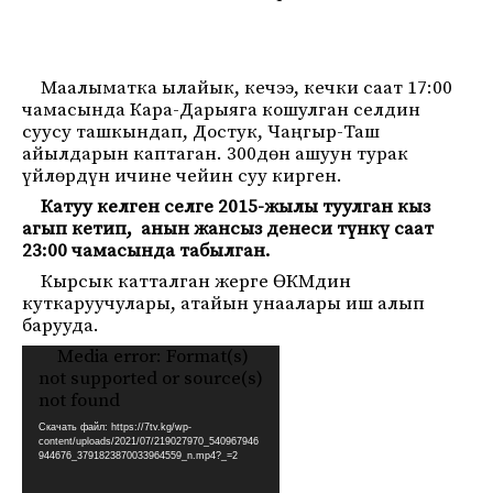
Маалыматка ылайык, кечээ, кечки саат 17:00
чамасында Кара-Дарыяга кошулган селдин
суусу ташкындап, Достук, Чаңгыр-Таш
айылдарын каптаган. 300дөн ашуун турак
үйлөрдүн ичине чейин суу кирген.
Катуу келген селге 2015-жылы туулган кыз
агып кетип, анын жансыз денеси түнкү саат
23:00 чамасында табылган.
Кырсык катталган жерге ӨКМдин
куткаруучулары, атайын унаалары иш алып
барууда.
Media error: Format(s)
Видеоплеер
not supported or source(s)
not found
Скачать файл: https://7tv.kg/wp-
content/uploads/2021/07/219027970_540967946
944676_3791823870033964559_n.mp4?_=2