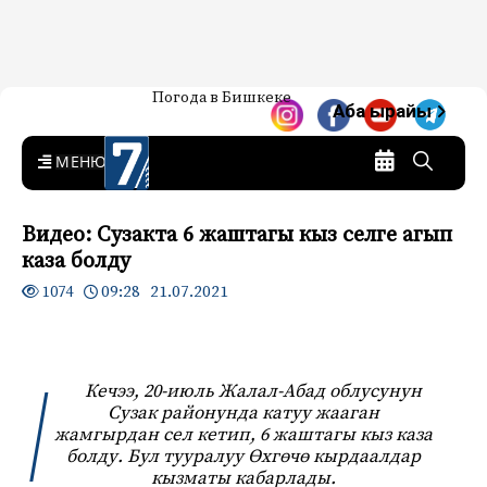
Жаңылыктар — Кыргызстан
Погода в Бишкеке
7-канал. Жаңылыктар —
Аба ырайы
Кыргызстан
MENU
Видео: Сузакта 6 жаштагы кыз селге агып
каза болду
09:28 21.07.2021
1074
Кечээ, 20-июль Жалал-Абад облусунун
Сузак районунда катуу жааган
жамгырдан сел кетип, 6 жаштагы кыз каза
болду. Бул тууралуу Өхгөчө кырдаалдар
кызматы кабарлады.