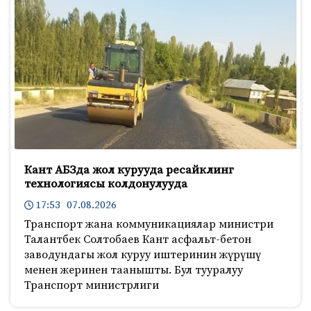
Кант АБЗда жол курууда ресайклинг
технологиясы колдонулууда
17:53 07.08.2026
Транспорт жана коммуникациялар министри
Талантбек Солтобаев Кант асфальт-бетон
заводундагы жол куруу иштеринин жүрүшү
менен жеринен таанышты. Бул тууралуу
Транспорт министрлиги