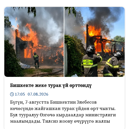
Бишкекте жеке турак үй өрттөндү
17:05 07.08.2026
Бүгүн, 7-августта Бишкектин Элебесов
көчөсүндө жайгашкан турак үйдөн өрт чыкты.
Бул тууралуу Өзгөчө кырдаалдар министрлиги
маалымдады. Тилсиз жоону өчүрүүгө жалпы