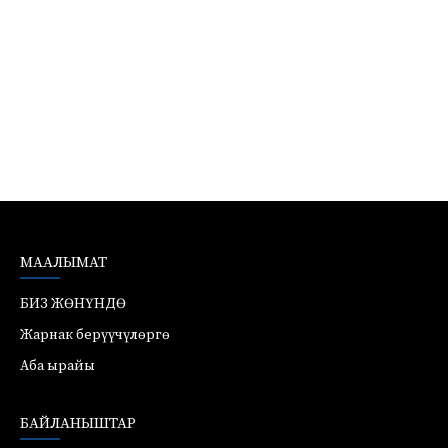
МААЛЫМАТ
БИЗ ЖӨНҮНДӨ
Жарнак берүүчүлөргө
Аба ырайы
БАЙЛАНЫШТАР