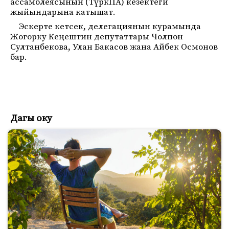
ассамблеясынын (ТүркПА) кезектеги
жыйындарына катышат.
Эскерте кетсек, делегациянын курамында
Жогорку Кеңештин депутаттары Чолпон
Султанбекова, Улан Бакасов жана Айбек Осмонов
бар.
Дагы оку