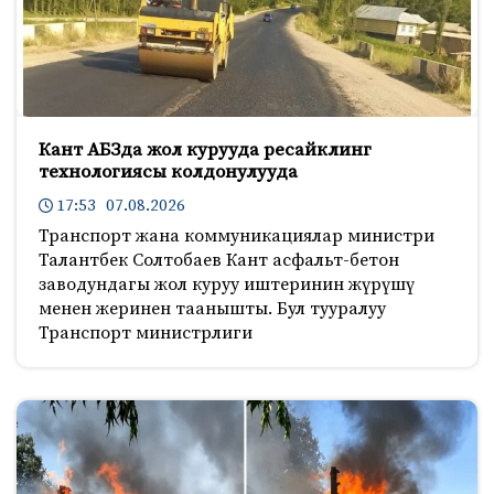
Кант АБЗда жол курууда ресайклинг
технологиясы колдонулууда
17:53 07.08.2026
Транспорт жана коммуникациялар министри
Талантбек Солтобаев Кант асфальт-бетон
заводундагы жол куруу иштеринин жүрүшү
менен жеринен таанышты. Бул тууралуу
Транспорт министрлиги