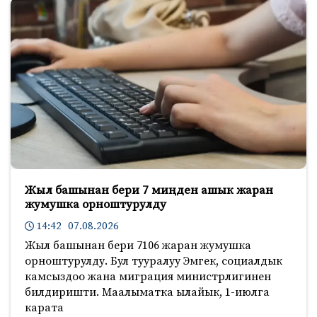
Жыл башынан бери 7 миңден ашык жаран
жумушка орноштурулду
14:42 07.08.2026
Жыл башынан бери 7106 жаран жумушка
орноштурулду. Бул тууралуу Эмгек, социалдык
камсыздоо жана миграция министрлигинен
билдиришти. Маалыматка ылайык, 1-июлга
карата