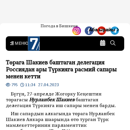
Жаңылыктар — Кыргызстан
Погода в Бишкеке
7-канал. Жаңылыктар —
Аба ырайы
Кыргызстан
MENU
Төрага Шакиев баштаган делегация
Россиядан ары Түркияга расмий сапары
менен кетти
11:34 27.04.2023
795
Бүгүн, 27-апрелде Жогорку Кеңештин
төрагасы
Нурланбек Шакиев
баштаган
делегация Түркияга иш сапары менен барды.
Иш сапардын алкагында төрага Нурланбек
Шакиев Анкара шаарында өтө турган Түрк
мамлекеттеринин парламенттик