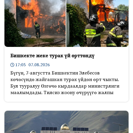
Бишкекте жеке турак үй өрттөндү
17:05 07.08.2026
Бүгүн, 7-августта Бишкектин Элебесов
көчөсүндө жайгашкан турак үйдөн өрт чыкты.
Бул тууралуу Өзгөчө кырдаалдар министрлиги
маалымдады. Тилсиз жоону өчүрүүгө жалпы