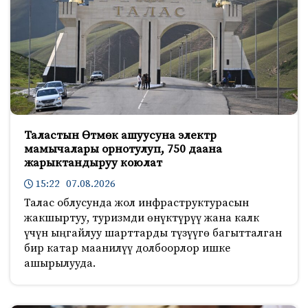
Таластын Өтмөк ашуусуна электр
мамычалары орнотулуп, 750 даана
жарыктандыруу коюлат
15:22 07.08.2026
Талас облусунда жол инфраструктурасын
жакшыртуу, туризмди өнүктүрүү жана калк
үчүн ыңгайлуу шарттарды түзүүгө багытталган
бир катар маанилүү долбоорлор ишке
ашырылууда.