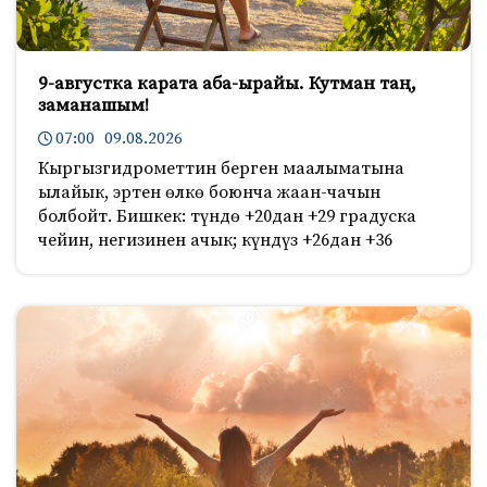
9-августка карата аба-ырайы. Кутман таң,
заманашым!
07:00 09.08.2026
Кыргызгидрометтин берген маалыматына
ылайык, эртен өлкө боюнча жаан-чачын
болбойт. Бишкек: түндө +20дан +29 градуска
чейин, негизинен ачык; күндүз +26дан +36