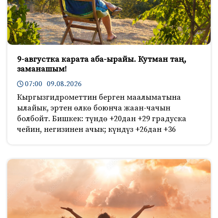
9-августка карата аба-ырайы. Кутман таң,
заманашым!
07:00 09.08.2026
Кыргызгидрометтин берген маалыматына
ылайык, эртен өлкө боюнча жаан-чачын
болбойт. Бишкек: түндө +20дан +29 градуска
чейин, негизинен ачык; күндүз +26дан +36