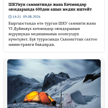
ШКУнун саммитинде жана Көчмөндөр
оюндарында 600дөн ашык медик иштейт
14:31 09.08.2026
Кыргызстанда өтө турган ШКУ саммити жана
VI Дүйнөлүк көчмөндөр оюндарынын
жүрүшүндө медициналык коопсуздук
күчөтүлөт. Бул туурасында Саламаттык сактоо
министрлиги билдирди.