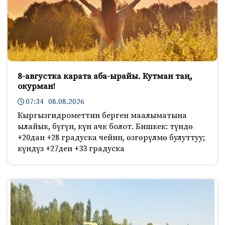
8-августка карата аба-ырайы. Кутман таң,
окурман!
07:34 08.08.2026
Кыргызгидрометтин берген маалыматына
ылайык, бүгүн, күн ачк болот. Бишкек: түндө
+20дан +28 градуска чейин, өзгөрүлмө булуттуу;
күндүз +27ден +33 градуска