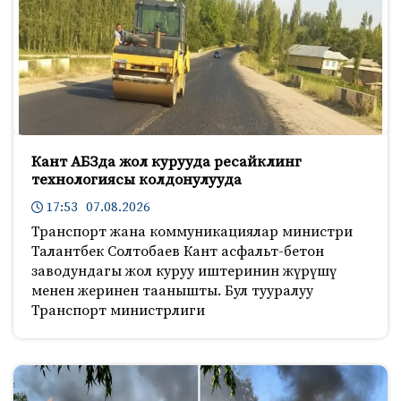
Кант АБЗда жол курууда ресайклинг
технологиясы колдонулууда
17:53 07.08.2026
Транспорт жана коммуникациялар министри
Талантбек Солтобаев Кант асфальт-бетон
заводундагы жол куруу иштеринин жүрүшү
менен жеринен таанышты. Бул тууралуу
Транспорт министрлиги