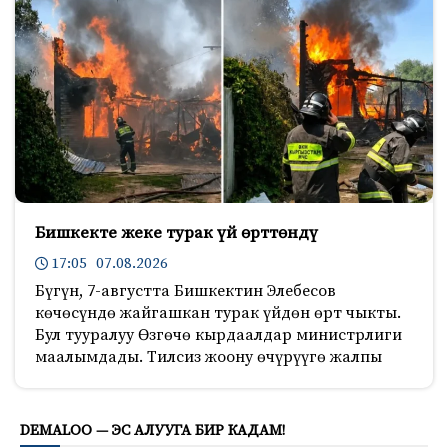
Бишкекте жеке турак үй өрттөндү
17:05 07.08.2026
Бүгүн, 7-августта Бишкектин Элебесов
көчөсүндө жайгашкан турак үйдөн өрт чыкты.
Бул тууралуу Өзгөчө кырдаалдар министрлиги
маалымдады. Тилсиз жоону өчүрүүгө жалпы
711
DEMALOO — ЭС АЛУУГА БИР КАДАМ!