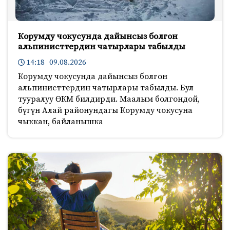
Корумду чокусунда дайынсыз болгон
альпинисттердин чатырлары табылды
14:18 09.08.2026
Корумду чокусунда дайынсыз болгон
альпинисттердин чатырлары табылды. Бул
тууралуу ӨКМ билдирди. Маалым болгондой,
бүгүн Алай районундагы Корумду чокусуна
чыккан, байланышка