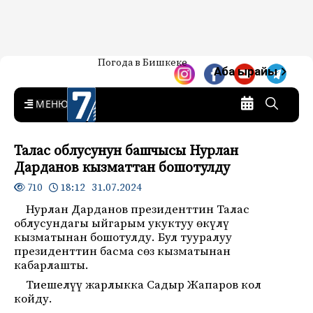
Жаңылыктар — Кыргызстан
Погода в Бишкеке
7-канал. Жаңылыктар —
Аба ырайы
Кыргызстан
MENU
Талас облусунун башчысы Нурлан
Дарданов кызматтан бошотулду
18:12 31.07.2024
710
Нурлан Дарданов президенттин Талас
облусундагы ыйгарым укуктуу өкүлү
кызматынан бошотулду. Бул тууралуу
президенттин басма сөз кызматынан
кабарлашты.
Тиешелүү жарлыкка Садыр Жапаров кол
койду.