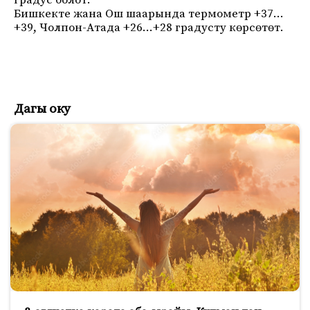
градус болот.
Бишкекте жана Ош шаарында термометр +37…
+39, Чолпон-Атада +26…+28 градусту көрсөтөт.
Дагы оку