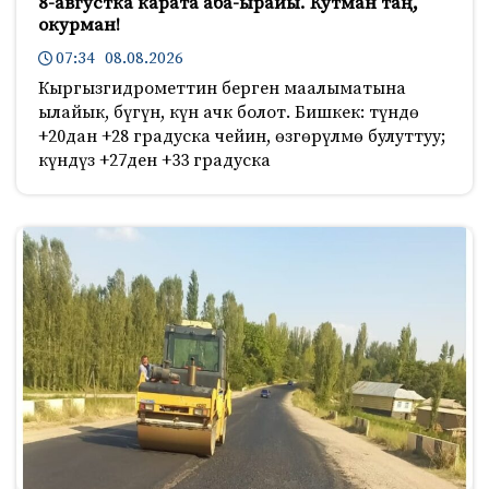
8-августка карата аба-ырайы. Кутман таң,
окурман!
07:34 08.08.2026
Кыргызгидрометтин берген маалыматына
ылайык, бүгүн, күн ачк болот. Бишкек: түндө
+20дан +28 градуска чейин, өзгөрүлмө булуттуу;
күндүз +27ден +33 градуска