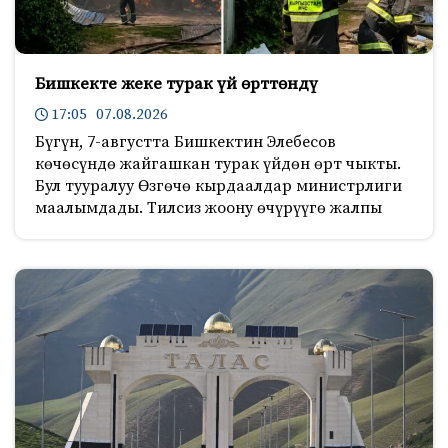
Бишкекте жеке турак үй өрттөндү
17:05 07.08.2026
Бүгүн, 7-августта Бишкектин Элебесов
көчөсүндө жайгашкан турак үйдөн өрт чыкты.
Бул тууралуу Өзгөчө кырдаалдар министрлиги
маалымдады. Тилсиз жоону өчүрүүгө жалпы