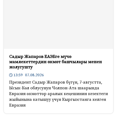
Садыр Жапаров ЕАЭБге мүчө
мамлекеттердин өкмөт башчылары менен
жолугушту
13:59 07.08.2026
Президент Садыр Жапаров бүгүн, 7-августта,
Ысык-Көл облусунун Чолпон-Ата шаарында
Евразия өкмөттөр аралык кеңешинин кезектеги
жыйынына катышуу үчүн Кыргызстанга келген
Евразия
495