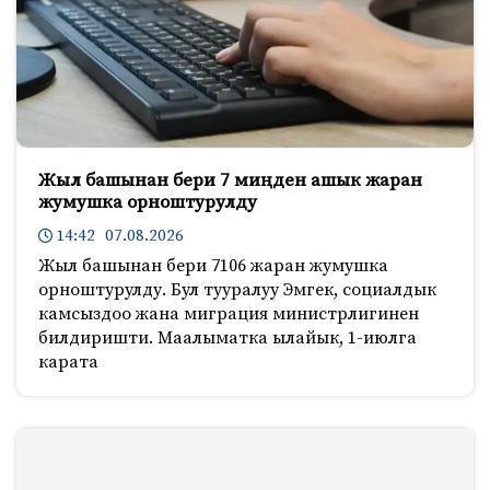
Жыл башынан бери 7 миңден ашык жаран
жумушка орноштурулду
14:42 07.08.2026
Жыл башынан бери 7106 жаран жумушка
орноштурулду. Бул тууралуу Эмгек, социалдык
камсыздоо жана миграция министрлигинен
билдиришти. Маалыматка ылайык, 1-июлга
карата