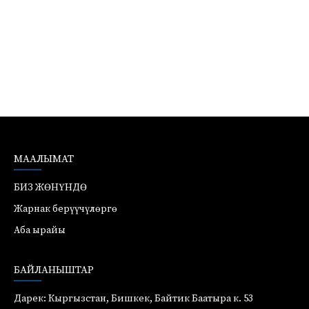
МААЛЫМАТ
БИЗ ЖӨНҮНДӨ
Жарнак берүүчүлөргө
Аба ырайы
БАЙЛАНЫШТАР
Дарек: Кыргызстан, Бишкек, Байтик Баатыра к. 53