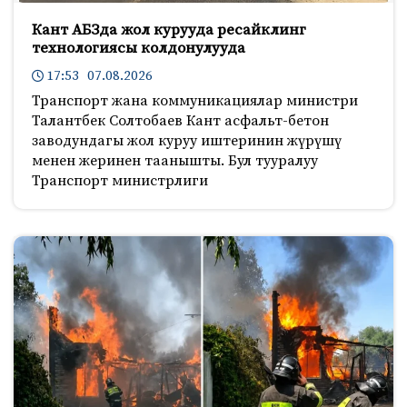
Кант АБЗда жол курууда ресайклинг
технологиясы колдонулууда
17:53 07.08.2026
Транспорт жана коммуникациялар министри
Талантбек Солтобаев Кант асфальт-бетон
заводундагы жол куруу иштеринин жүрүшү
менен жеринен таанышты. Бул тууралуу
Транспорт министрлиги