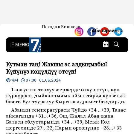
Жаңылыктар — Кыргызстан
Погода в Бишкеке
7-канал. Жаңылыктар —
Аба ырайы
Кыргызстан
MENU
Кутман таң! Жакшы эс алдыңызбы?
Күнүңүз көңүлдүү өтсүн!
07:00 01.08.2024
494
1-августта тоолуу жерлерде өткүн өтүп, күн
күркүрөсө, дыйканчылык аймактарда күн ачык
болот. Бул тууралуу Кыргызгидромет билдирди.
Абанын температурасы Чүйдө +34…+39, Талас
аймагында +31…+36, Ош, Жалал-Абад жана
Баткен облустарында +34…+39, Ысык-Көл
жергесинде 27…32, Нарын өрөөнүндө +28…+33