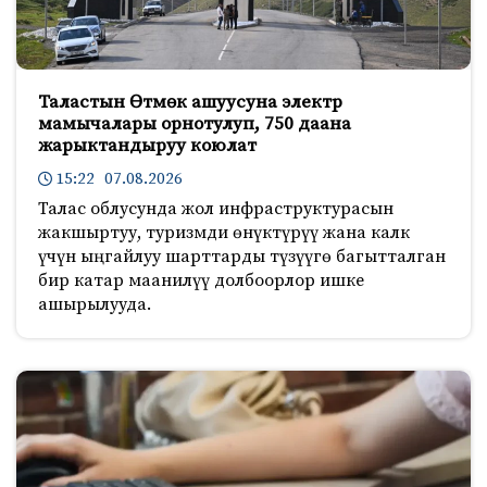
Таластын Өтмөк ашуусуна электр
мамычалары орнотулуп, 750 даана
жарыктандыруу коюлат
15:22 07.08.2026
Талас облусунда жол инфраструктурасын
жакшыртуу, туризмди өнүктүрүү жана калк
үчүн ыңгайлуу шарттарды түзүүгө багытталган
бир катар маанилүү долбоорлор ишке
ашырылууда.